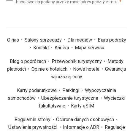
(wym
handlowe na podany przeze mnie adres poczty e-mail.
*
(wymagane)
*
O nas
Salony sprzedaży
Dla mediów
Biura podróży
Kontakt
Kariera
Mapa serwisu
Blog o podróżach
Przewodnik turystyczny
Metody
płatności
Opinie o hotelach
Nowe hotele
Gwarancja
najniższej ceny
Karty podarunkowe
Parkingi
Wypożyczalnia
samochodów
Ubezpieczenie turystyczne
Wycieczki
fakultatywne
Karty eSIM
Regulamin strony
Ochrona danych osobowych
Ustawienia prywatności
Informacje o ADR
Regulacje