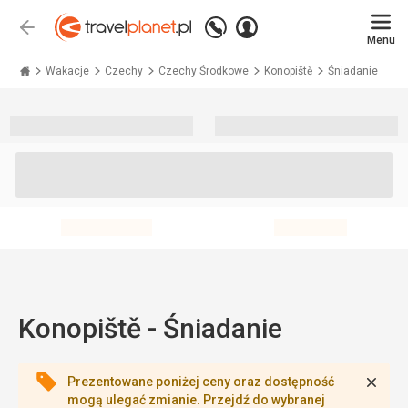
Zadzwoń
Zaloguj
Wstecz
+48 71 771 76 55
Menu
się
Travelplanet.pl
Wakacje
Czechy
Czechy Środkowe
Konopiště
Śniadanie
Konopiště - Śniadanie
Zamk
Prezentowane poniżej ceny oraz dostępność
mogą ulegać zmianie. Przejdź do wybranej