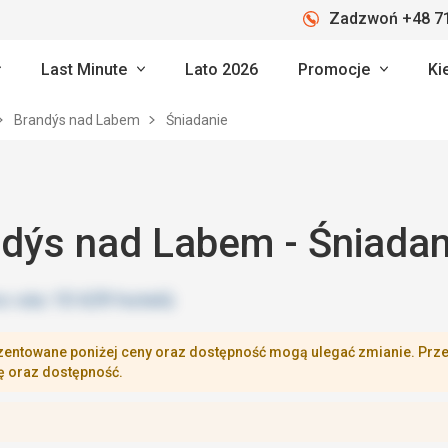
Zadzwoń +48 71
Last Minute
Lato 2026
Promocje
Ki
Brandýs nad Labem
Śniadanie
dýs nad Labem - Śniadan
zentowane poniżej ceny oraz dostępność mogą ulegać zmianie. Przej
ę oraz dostępność.