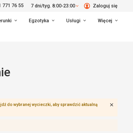
 771 76 55
7 dni/tyg. 8:00-23:00
Zaloguj się
erunki
Egzotyka
Usługi
Więcej
ie
Zamknij
dź do wybranej wycieczki, aby sprawdzić aktualną