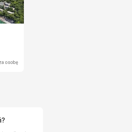
za osobę
ń?