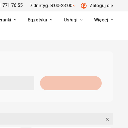
 771 76 55
7 dni/tyg. 8:00-23:00
Zaloguj się
erunki
Egzotyka
Usługi
Więcej
Zamknij