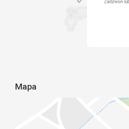
Zadzwoń lub 
Ta recenzja została automatycznie przetłum
pomocą Google Translate
Mapa