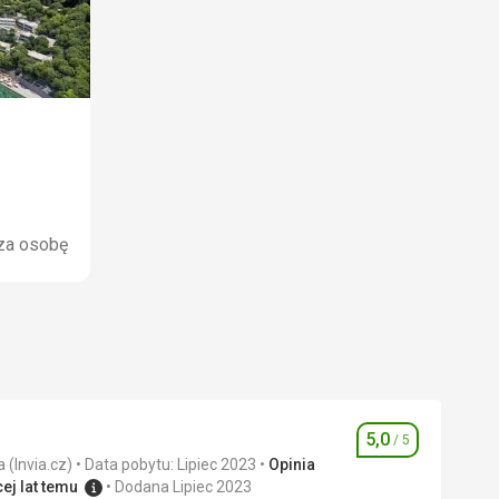
za osobę
5,0
/ 5
Ocena
Zweryfikowana opinia (Invia.cz)
Data pobytu: Lipiec 2023
Opinia
ej lat temu
Dodana Lipiec 2023