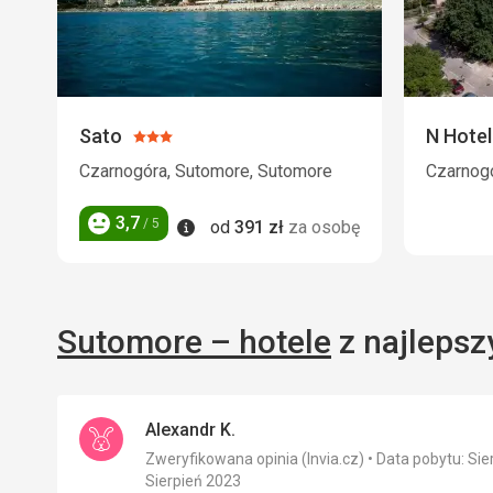
Sato
N Hotel
Ocena:
3/5
Czarnogóra, Sutomore, Sutomore
Czarnog
3,7
Informacje
/ 5
od
391
zł
za osobę
Ocena
Sutomore – hotele
z najlepsz
Alexandr K.
Zweryfikowana opinia (Invia.cz)
Data pobytu: Sie
Sierpień 2023