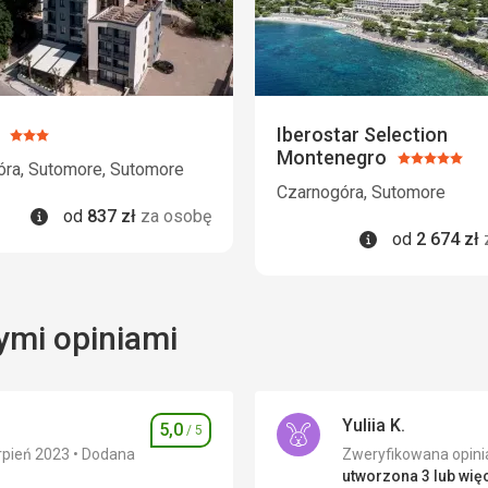
Iberostar Selection
Ocena:
Montenegro
3/5
Ocena:
óra, Sutomore, Sutomore
5/5
Czarnogóra, Sutomore
Informacje
od
837
zł
za osobę
Informacje
od
2 674
zł
ymi opiniami
Yuliia K.
5,0
/ 5
Ocena
rpień 2023
Dodana
utworzona 3 lub więc