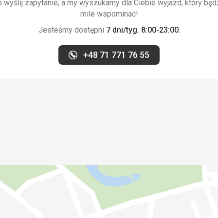
wyślij zapytanie, a my wyszukamy dla Ciebie wyjazd, który będ
aczona za
mile wspominać!
Jesteśmy dostępni
7 dni/tyg. 8:00-23:00
.
+48 71 771 76 55