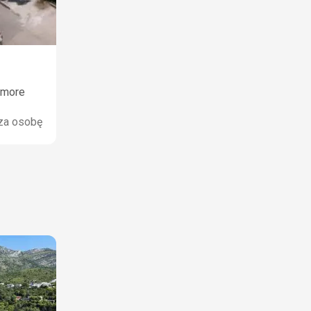
omore
za osobę