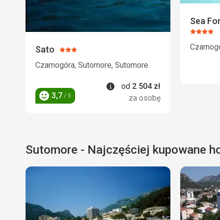
Sea For
Ocena:
4/5
Czarnog
Sato
Ocena:
3/5
Czarnogóra, Sutomore, Sutomore
Informacje
od
2 504
zł
3,7
/ 5
za osobę
Ocena
Sutomore - Najczęściej kupowane ho