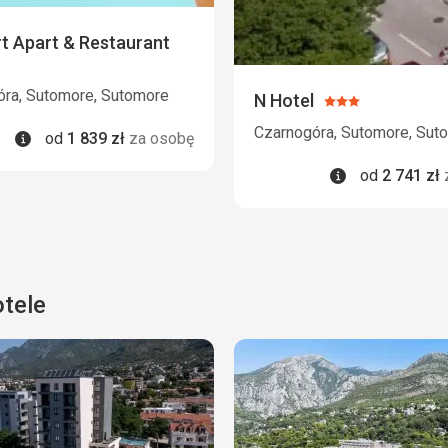
t Apart & Restaurant
óra, Sutomore, Sutomore
N Hotel
Ocena:
3/5
Czarnogóra, Sutomore, Sut
Informacje
od
1 839
zł
za osobę
Informacje
od
2 741
zł
tele