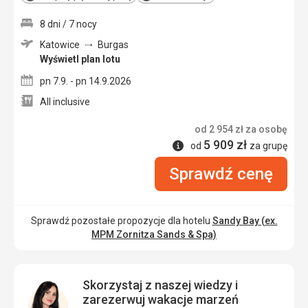
8 dni / 7 nocy
Katowice
Burgas
Wyświetl plan lotu
pn 7.9. - pn 14.9.2026
All inclusive
od
2 954
zł
za osobę
5 909
zł
Informacje
od
za grupę
Sprawdź cenę
Sprawdź pozostałe propozycje dla hotelu
Sandy Bay (ex.
MPM Zornitza Sands & Spa)
Skorzystaj z naszej wiedzy i
zarezerwuj wakacje marzeń