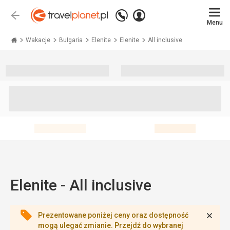
Zadzwoń
Zaloguj
Wstecz
+48 71 771 76 55
Menu
się
Travelplanet.pl
Wakacje
Bułgaria
Elenite
Elenite
All inclusive
Elenite - All inclusive
Zamk
Prezentowane poniżej ceny oraz dostępność
mogą ulegać zmianie. Przejdź do wybranej