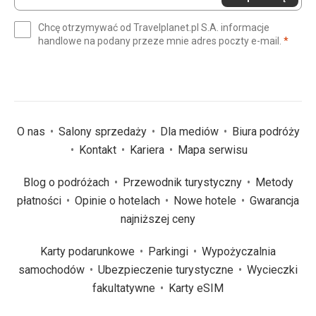
swój
e-
Chcę otrzymywać od Travelplanet.pl S.A. informacje
mail
(wym
handlowe na podany przeze mnie adres poczty e-mail.
*
(wymagane)
*
O nas
Salony sprzedaży
Dla mediów
Biura podróży
Kontakt
Kariera
Mapa serwisu
Blog o podróżach
Przewodnik turystyczny
Metody
płatności
Opinie o hotelach
Nowe hotele
Gwarancja
najniższej ceny
Karty podarunkowe
Parkingi
Wypożyczalnia
samochodów
Ubezpieczenie turystyczne
Wycieczki
fakultatywne
Karty eSIM