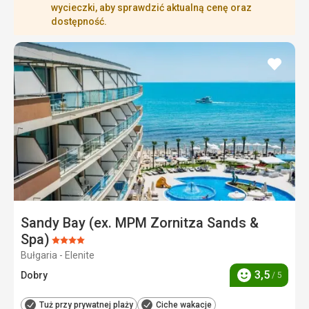
wycieczki, aby sprawdzić aktualną cenę oraz
dostępność.
dodaj
do
ulubi
Sandy Bay (ex. MPM Zornitza Sands &
Spa)
Ocena:
Bułgaria - Elenite
4/5
3,5
Dobry
/ 5
Ocena
Tuż przy prywatnej plaży
Ciche wakacje