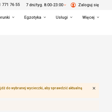
 771 76 55
7 dni/tyg. 8:00-23:00
Zaloguj się
erunki
Egzotyka
Usługi
Więcej
Zamknij
dź do wybranej wycieczki, aby sprawdzić aktualną