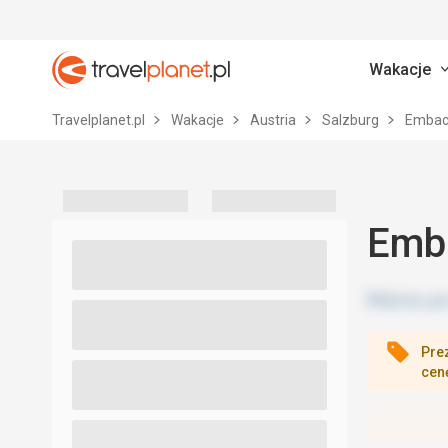
Wakacje
Travelplanet.pl
Travelplanet.pl
Wakacje
Austria
Salzburg
Emba
Emba
Pre
cen