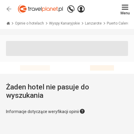
Zadzwoń
Zaloguj
Wstecz
+48 71 771 76 55
Menu
się
Travelplanet.pl
Opinie o hotelach
Wyspy Kanaryjskie
Lanzarote
Puerto Calero
Żaden hotel nie pasuje do
wyszukania
Informacje dotyczące weryfikacji opinii