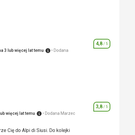
4,8
/ 5
Ocena
a 3 lub więcej lat temu
Dodana
5,0
/ 5
4,0
/ 5
3,8
/ 5
Ocena
ub więcej lat temu
Dodana Marzec
ze Cię do Alpi di Siusi. Do kolejki