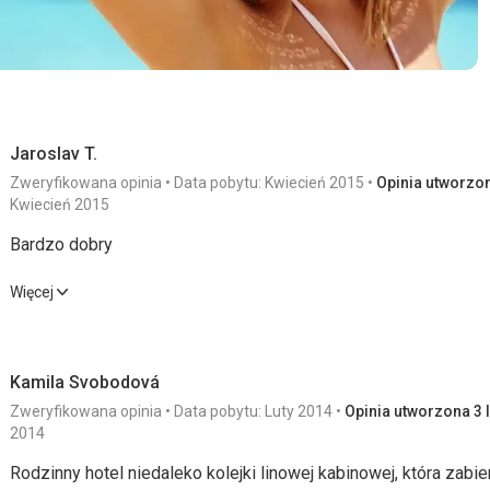
Jaroslav T.
Zweryfikowana opinia
Data pobytu: Kwiecień 2015
Opinia utworzon
Kwiecień 2015
Bardzo dobry
Bardzo dobry
Więcej
Wyżywienie
4,0
/ 5
Sport
Kamila Svobodová
Zakwaterowanie
5,0
/ 5
Cena
Zweryfikowana opinia
Data pobytu: Luty 2014
Opinia utworzona 3 l
Usługi
5,0
/ 5
2014
Rodzinny hotel niedaleko kolejki linowej kabinowej, która zabier