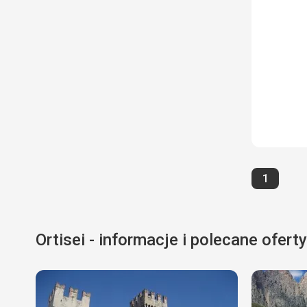
Strona
1
Ortisei - informacje i polecane oferty