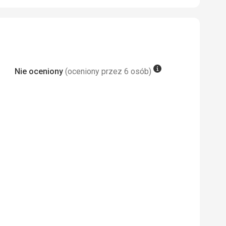
asen, strefa wellness z kilkoma
yposażona przechowalnia sprzętu
arza.
Nie oceniony
(oceniony przez 6 osób)
 Google Translate
 Google Translate