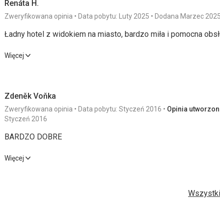
Renáta H.
Zweryfikowana opinia
Data pobytu: Luty 2025
Dodana Marzec 202
Ładny hotel z widokiem na miasto, bardzo miła i pomocna obsł
Ładny hotel z widokiem na miasto, bardzo miła i pomocna obsł
Więcej
Wyżywienie
5,0
/ 5
Sport
Zdeněk Voňka
Zakwaterowanie
5,0
/ 5
Cena
Zweryfikowana opinia
Data pobytu: Styczeń 2016
Opinia utworzona
Usługi
5,0
/ 5
Styczeń 2016
BARDZO DOBRE
Wyżywienie
BARDZO DOBRE
Wykwintna kuchnia, menu obiadowe składające się z 4 dań.
Więcej
Zakwaterowanie
Wyżywienie
4,0
/ 5
Sport
Ładny hotel, idealnie czysty, świetna przechowalnia sprzętu n
Wszystki
z widokiem na góry.
Zakwaterowanie
4,0
/ 5
Cena
Usługi