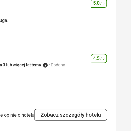
5,0
/ 5
Ocena
5
uga.
uga.
5,0
/ 5
5,0
/ 5
4,5
/ 5
Ocena
 3 lub więcej lat temu
Dodana
5,0
/ 5
arciarskiego, piękne centrum wellness
Zobacz szczegóły hotelu
e opinie o hotelu
4,0
/ 5