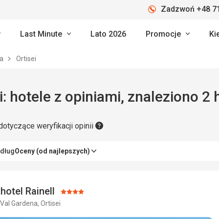
Zadzwoń +48 71
Last Minute
Lato 2026
Promocje
Ki
na
Ortisei
i: hotele z opiniami, znaleziono 2 
dotyczące weryfikacji opinii
edług
Oceny (od najlepszych)
hotel Rainell
Ocena:
Val Gardena, Ortisei
4/5