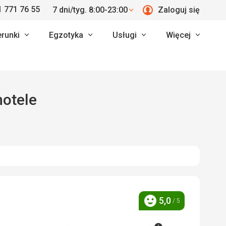
 771 76 55
7 dni/tyg. 8:00-23:00
Zaloguj się
erunki
Egzotyka
Usługi
Więcej
hotele
5,0
/ 5
Ocena