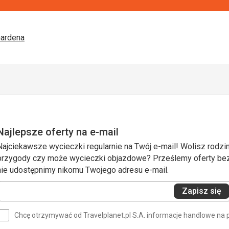
Gardena
Najlepsze oferty na e-mail
Najciekawsze wycieczki regularnie na Twój e-mail! Wolisz rodzin
przygody czy może wycieczki objazdowe? Prześlemy oferty bezp
nie udostępnimy nikomu Twojego adresu e-mail.
Wprowadź
Zapisz się
swój
e-
Chcę otrzymywać od Travelplanet.pl S.A. informacje handlowe na 
mail
(wymagane)