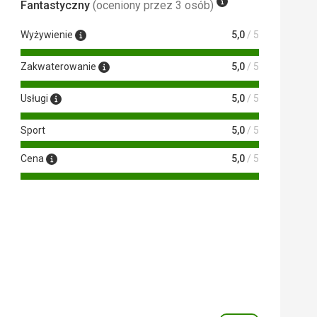
Fantastyczny
(oceniony przez 3 osób)
Wyżywienie
5,0
/ 5
Zakwaterowanie
5,0
/ 5
Usługi
5,0
/ 5
Sport
5,0
/ 5
Cena
5,0
/ 5