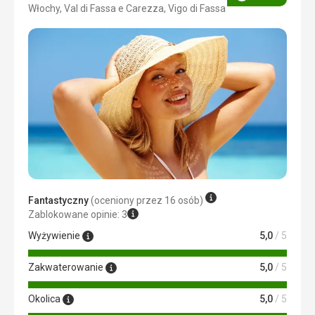
Ocena
Włochy, Val di Fassa e Carezza, Vigo di Fassa
Fantastyczny
(oceniony przez 16 osób)
Zablokowane opinie: 3
Wyżywienie
5,0
/ 5
Zakwaterowanie
5,0
/ 5
Okolica
5,0
/ 5