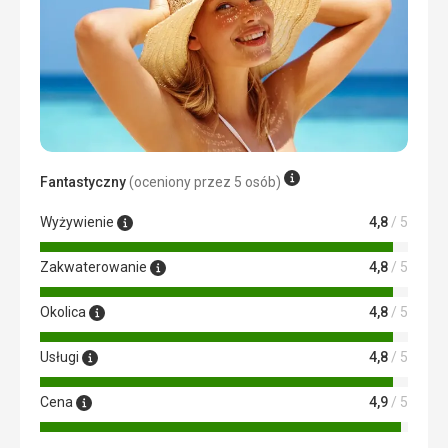
Zakwaterowanie
Zakwaterowanie było ładne, pokoje były przestronne z
balkonem. Wyposażony m.in. w czajnik + kubki, które z
pewnością docenisz wracając ze stoku, w których
będziesz mógł ogrzać się przy filiżance herbaty lub kawy.
Zakwaterowano nas na samej górze, więc umiejętnie
„oczyściliśmy” się z hałasu z korytarzy.
Usługi
Usługi w porządku, miły personel. Pomógł, doradził.
Fantastyczny
(oceniony przez 5 osób)
Przyjemną rozrywką była sauna, można było także
zamówić masaże. Chcielibyśmy po prostu silniejszego Wi-
Wyżywienie
4,8
/ 5
Fi. Na wyższych piętrach i w jadalni była osłabiona i często
traciła przytomność.
Zakwaterowanie
4,8
/ 5
Sport
Byliśmy zimą, więc pojechaliśmy na narty. Poza tym w
Okolica
4,8
/ 5
pobliskich ośrodkach można było pojeździć na sankach
(można wypożyczyć sanki), był nawet tor bobslejowy, tory
Usługi
4,8
/ 5
biegowe i spacerowe. Ładna okolica, w której każdy
znajdzie coś dla siebie.
Cena
4,9
/ 5
Ta recenzja została automatycznie przetłumaczona za
pomocą Google Translate