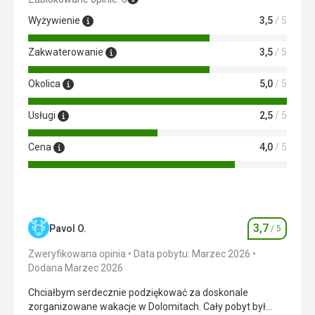
Wyżywienie
3,5
/ 5
Zakwaterowanie
3,5
/ 5
Okolica
5,0
/ 5
Usługi
2,5
/ 5
Cena
4,0
/ 5
3,7
Pavol O.
/ 5
Ocena
Zweryfikowana opinia
Data pobytu: Marzec 2026
Dodana Marzec 2026
Chciałbym serdecznie podziękować za doskonale
zorganizowane wakacje w Dolomitach. Cały pobyt był