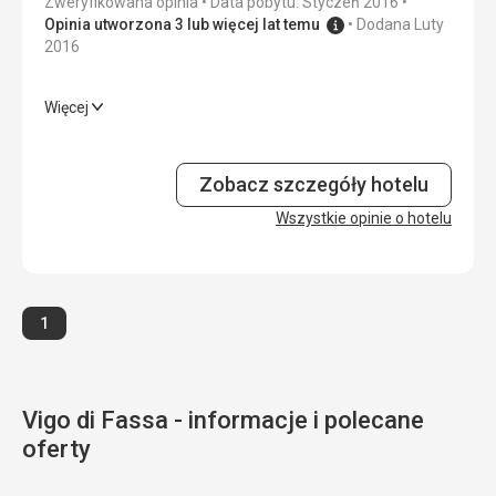
Zweryfikowana opinia
Data pobytu: Styczeń 2016
Sport
4,0
/ 5
Opinia utworzona 3 lub więcej lat temu
Dodana Luty
2016
Cena
3,0
/ 5
Więcej
Wyżywienie
3,0
/ 5
Zakwaterowanie
4,0
/ 5
Zobacz szczegóły hotelu
Okolica
Wszystkie opinie o hotelu
4,0
/ 5
Usługi
4,0
/ 5
Cena
4,0
/ 5
Strona
1
Vigo di Fassa - informacje i polecane
oferty