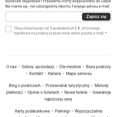
wycieczki objazdowe? Prześlemy oferty bezpośrednio do Ciebie.
Nie martw się - nie udostępnimy nikomu Twojego adresu e-mail.
Wprowadź
Zapisz się
swój
e-
Chcę otrzymywać od Travelplanet.pl S.A. informacje
mail
(wym
handlowe na podany przeze mnie adres poczty e-mail.
*
(wymagane)
*
O nas
Salony sprzedaży
Dla mediów
Biura podróży
Kontakt
Kariera
Mapa serwisu
Blog o podróżach
Przewodnik turystyczny
Metody
płatności
Opinie o hotelach
Nowe hotele
Gwarancja
najniższej ceny
Karty podarunkowe
Parkingi
Wypożyczalnia