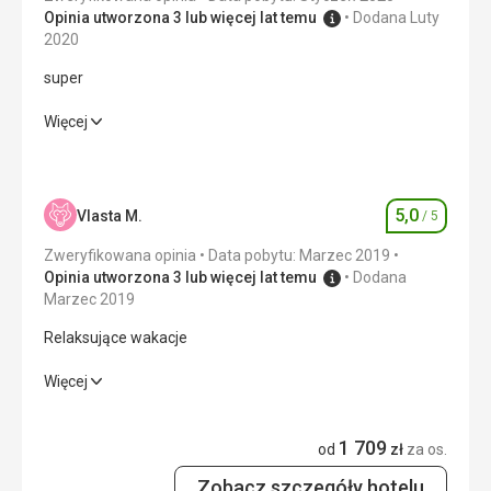
Opinia utworzona 3 lub więcej lat temu
Dodana Luty
2020
super
super
Więcej
Wyżywienie
5,0
/ 5
Zakwaterowanie
5,0
/ 5
5,0
Vlasta M.
/ 5
Ocena
Usługi
5,0
/ 5
Zweryfikowana opinia
Data pobytu: Marzec 2019
Opinia utworzona 3 lub więcej lat temu
Dodana
Sport
5,0
/ 5
Marzec 2019
Relaksujące wakacje
Cena
5,0
/ 5
Relaksujące wakacje
Więcej
Wyżywienie
Wyżywienie
5,0
/ 5
super
1 709
od
zł
za os.
Zakwaterowanie
Zakwaterowanie
5,0
/ 5
super
Zobacz szczegóły hotelu