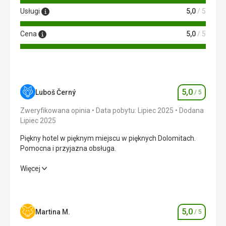
Usługi
5,0
/ 5
Cena
5,0
/ 5
5,0
Luboš Černý
/ 5
Ocena
Zweryfikowana opinia
Data pobytu: Lipiec 2025
Dodana
Lipiec 2025
Piękny hotel w pięknym miejscu w pięknych Dolomitach.
Pomocna i przyjazna obsługa.
Piękny hotel w pięknym miejscu w pięknych Dolomitach.
Więcej
Pomocna i przyjazna obsługa.
Wyżywienie
5,0
/ 5
5,0
Martina M.
/ 5
Ocena
Zakwaterowanie
5,0
/ 5