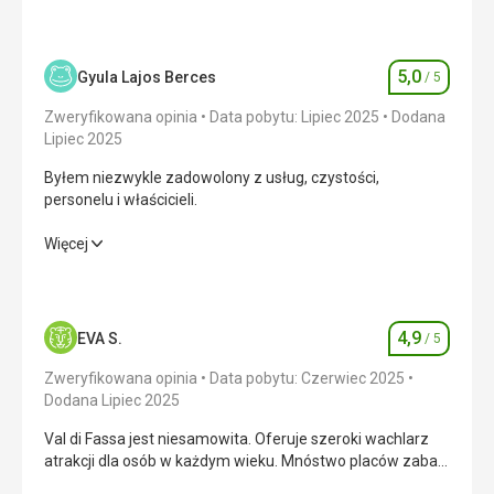
5,0
Gyula Lajos Berces
/ 5
Ocena
Zweryfikowana opinia
Data pobytu: Lipiec 2025
Dodana
Lipiec 2025
Byłem niezwykle zadowolony z usług, czystości,
personelu i właścicieli.
Byłem niezwykle zadowolony z usług, czystości,
Więcej
personelu i właścicieli.
Wyżywienie
5,0
/ 5
4,9
EVA S.
/ 5
Ocena
Zakwaterowanie
5,0
/ 5
Zweryfikowana opinia
Data pobytu: Czerwiec 2025
Okolica
5,0
/ 5
Dodana Lipiec 2025
Val di Fassa jest niesamowita. Oferuje szeroki wachlarz
Usługi
5,0
/ 5
atrakcji dla osób w każdym wieku. Mnóstwo placów zabaw
dla dzieci. Teren jest zróżnicowany, od łatwego po
Cena
5,0
/ 5