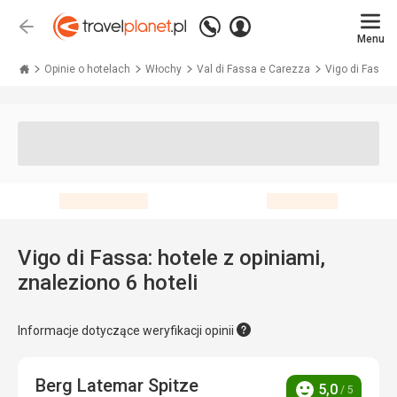
Zadzwoń
Zaloguj
Wstecz
+48 71 771 76 55
Menu
się
Travelplanet.pl
Opinie o hotelach
Włochy
Val di Fassa e Carezza
Vigo di Fassa
Vigo di Fassa: hotele z opiniami,
znaleziono 6 hoteli
Informacje dotyczące weryfikacji opinii
Berg Latemar Spitze
5,0
/ 5