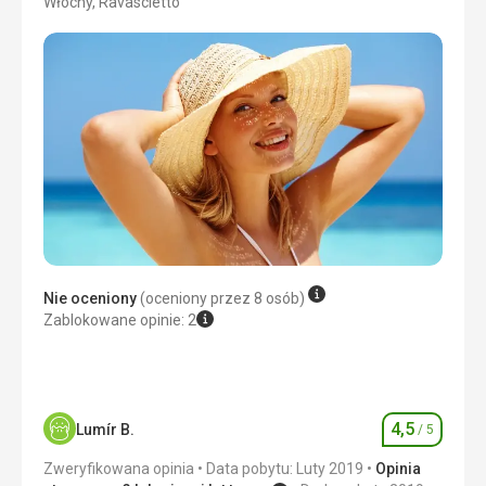
Włochy, Ravascletto
3/5
Nie oceniony
(oceniony przez 8 osób)
Zablokowane opinie: 2
4,5
Lumír B.
/ 5
Ocena
Zweryfikowana opinia
Data pobytu: Luty 2019
Opinia