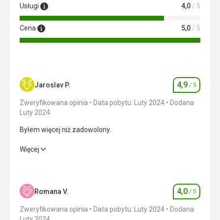
Usługi
4,0
/ 5
Cena
5,0
/ 5
4,9
Jaroslav P.
/ 5
Ocena
Zweryfikowana opinia
Data pobytu: Luty 2024
Dodana
Luty 2024
Byłem więcej niż zadowolony.
Byłem więcej niż zadowolony.
Więcej
Wyżywienie
5,0
/ 5
Zakwaterowanie
4,0
/ 5
4,0
Romana V.
/ 5
Ocena
Okolica
5,0
/ 5
Zweryfikowana opinia
Data pobytu: Luty 2024
Dodana
Luty 2024