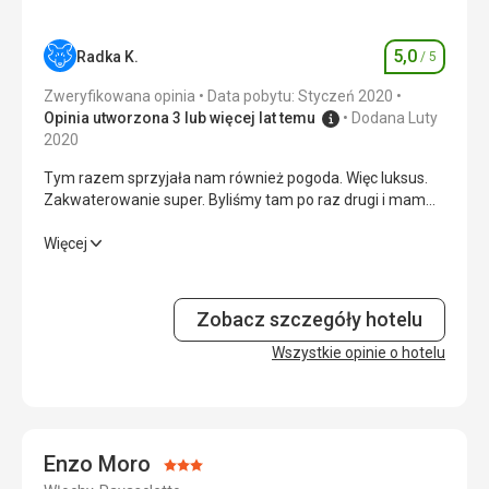
Wyżywienie
4,0
/ 5
Zakwaterowanie
4,0
/ 5
5,0
Radka K.
/ 5
Ocena
Usługi
4,0
/ 5
Zweryfikowana opinia
Data pobytu: Styczeń 2020
Opinia utworzona 3 lub więcej lat temu
Dodana Luty
Cena
4,0
/ 5
2020
Tym razem sprzyjała nam również pogoda. Więc luksus.
Zakwaterowanie super. Byliśmy tam po raz drugi i mam
nadzieję, że nie ostatni.
Tym razem sprzyjała nam również pogoda. Więc luksus.
Więcej
Zakwaterowanie super. Byliśmy tam po raz drugi i mam
nadzieję, że nie ostatni.
Zobacz szczegóły hotelu
Zakwaterowanie
5,0
/ 5
Wszystkie opinie o hotelu
Usługi
5,0
/ 5
Sport
5,0
/ 5
Enzo Moro
Cena
5,0
/ 5
Ocena: