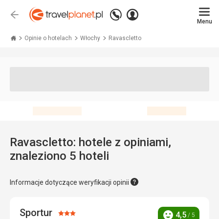
Zadzwoń
Zaloguj
Wstecz
+48 71 771 76 55
Menu
się
Travelplanet.pl
Opinie o hotelach
Włochy
Ravascletto
Ravascletto: hotele z opiniami,
znaleziono 5 hoteli
Informacje dotyczące weryfikacji opinii
Sportur
Ocena:
4,5
/ 5