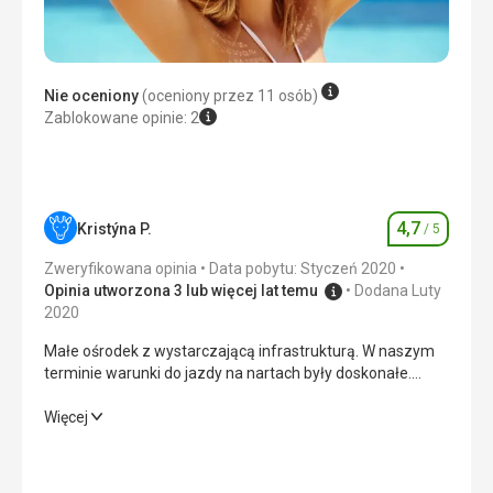
Nie oceniony
(oceniony przez 11 osób)
Zablokowane opinie: 2
4,7
Kristýna P.
/ 5
Ocena
Zweryfikowana opinia
Data pobytu: Styczeń 2020
Opinia utworzona 3 lub więcej lat temu
Dodana Luty
2020
Małe ośrodek z wystarczającą infrastrukturą. W naszym
terminie warunki do jazdy na nartach były doskonałe.
Idealne dla narciarzy lubiących spokojne narciarstwo.
Kolejka gondolowa naprawdę w zasięgu 100 m.
Małe ośrodek z wystarczającą infrastrukturą. W naszym
Więcej
terminie warunki do jazdy na nartach były doskonałe.
Idealne dla narciarzy lubiących spokojne narciarstwo.
Kolejka gondolowa naprawdę w zasięgu 100 m.