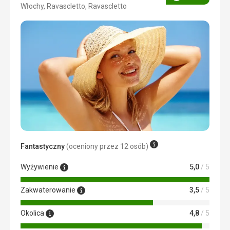
Ocena
Włochy, Ravascletto, Ravascletto
3/5
Fantastyczny
(oceniony przez 12 osób)
Wyżywienie
5,0
/ 5
Zakwaterowanie
3,5
/ 5
Okolica
4,8
/ 5