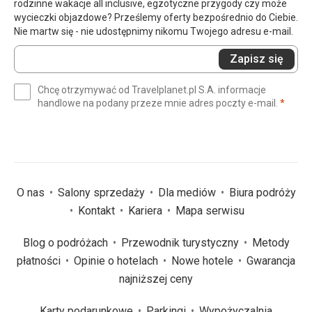
rodzinne wakacje all inclusive, egzotyczne przygody czy może
wycieczki objazdowe? Prześlemy oferty bezpośrednio do Ciebie.
Nie martw się - nie udostępnimy nikomu Twojego adresu e-mail.
Wprowadź
Zapisz się
swój
e-
Chcę otrzymywać od Travelplanet.pl S.A. informacje
mail
(wym
handlowe na podany przeze mnie adres poczty e-mail.
*
(wymagane)
*
O nas
Salony sprzedaży
Dla mediów
Biura podróży
Kontakt
Kariera
Mapa serwisu
Blog o podróżach
Przewodnik turystyczny
Metody
płatności
Opinie o hotelach
Nowe hotele
Gwarancja
najniższej ceny
Karty podarunkowe
Parkingi
Wypożyczalnia