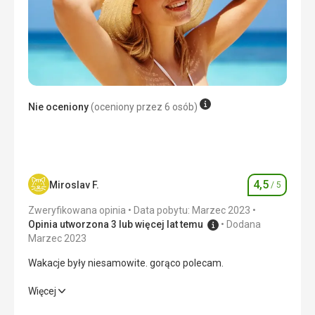
Ta recenzja została automatycznie przetłumaczona za
pomocą Google Translate
Nie oceniony
(oceniony przez 6 osób)
4,5
Miroslav F.
/ 5
Ocena
Zweryfikowana opinia
Data pobytu: Marzec 2023
Opinia utworzona 3 lub więcej lat temu
Dodana
Marzec 2023
Wakacje były niesamowite. gorąco polecam.
Wakacje były niesamowite. gorąco polecam.
Więcej