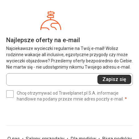
Najlepsze oferty na e-mail
Najciekawsze wycieczki regularnie na Twój e-mail! Wolisz
rodzinne wakacje all inclusive, egzotyczne przygody czy może
wycieczki objazdowe? Prześlemy oferty bezpośrednio do Ciebie.
Nie martw się - nie udostępnimy nikomu Twojego adresu e-mail.
Wprowadź
Zapisz się
swój
e-
Chcę otrzymywać od Travelplanet.pl S.A. informacje
mail
(wym
handlowe na podany przeze mnie adres poczty e-mail.
*
(wymagane)
*
O nas
Salony sprzedaży
Dla mediów
Biura podróży