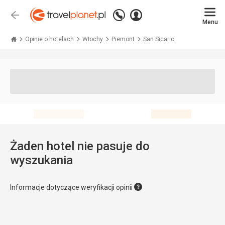
Zadzwoń
Zaloguj
Wstecz
+48 71 771 76 55
Menu
się
Travelplanet.pl
Opinie o hotelach
Włochy
Piemont
San Sicario
Żaden hotel nie pasuje do
wyszukania
Informacje dotyczące weryfikacji opinii