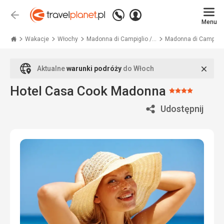
Zadzwoń
Zaloguj
Wstecz
+48
Menu
się
Travelplanet.pl
71
771
Wakacje
Włochy
Madonna di Campiglio /...
Madonna di Campigl
76
70
Zamk
Aktualne
warunki podróży
do Włoch
Hotel Casa Cook Madonna
Ocena:
4/5
Udostępnij