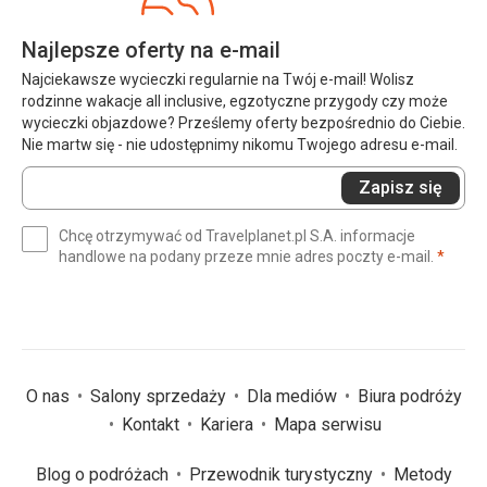
Najlepsze oferty na e-mail
Najciekawsze wycieczki regularnie na Twój e-mail! Wolisz
rodzinne wakacje all inclusive, egzotyczne przygody czy może
wycieczki objazdowe? Prześlemy oferty bezpośrednio do Ciebie.
Nie martw się - nie udostępnimy nikomu Twojego adresu e-mail.
Wprowadź
Zapisz się
swój
e-
Chcę otrzymywać od Travelplanet.pl S.A. informacje
mail
(wym
handlowe na podany przeze mnie adres poczty e-mail.
*
(wymagane)
*
O nas
Salony sprzedaży
Dla mediów
Biura podróży
Kontakt
Kariera
Mapa serwisu
Blog o podróżach
Przewodnik turystyczny
Metody