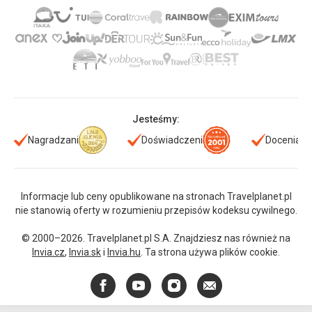
Jesteśmy:
Nagradzani
Doświadczeni
Doceniani
Informacje lub ceny opublikowane na stronach Travelplanet.pl
nie stanowią oferty w rozumieniu przepisów kodeksu cywilnego.
© 2000–2026. Travelplanet.pl S.A. Znajdziesz nas również na
Invia.cz
,
Invia.sk
i
Invia.hu
. Ta strona używa plików cookie.
Facebook
YouTube
Instagram
E-
mail