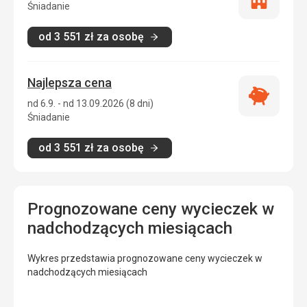
Tylko
Śniadanie
zakwatero
od
3 551
zł
za osobę
Najlepsza cena
Najlepsza
nd 6.9. - nd 13.09.2026 (8 dni)
cena
Śniadanie
od
3 551
zł
za osobę
Prognozowane ceny wycieczek w
nadchodzących miesiącach
Wykres przedstawia prognozowane ceny wycieczek w
nadchodzących miesiącach