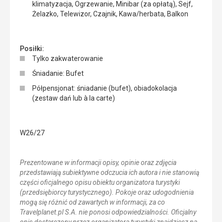
klimatyzacja, Ogrzewanie, Minibar (za opłatą), Sejf,
Żelazko, Telewizor, Czajnik, Kawa/herbata, Balkon
Posiłki:
Tylko zakwaterowanie
Śniadanie: Bufet
Półpensjonat: śniadanie (bufet), obiadokolacja
(zestaw dań lub à la carte)
W26/27
Prezentowane w informacji opisy, opinie oraz zdjęcia
przedstawiają subiektywne odczucia ich autora i nie stanowią
części oficjalnego opisu obiektu organizatora turystyki
(przedsiębiorcy turystycznego). Pokoje oraz udogodnienia
mogą się różnić od zawartych w informacji, za co
Travelplanet.pl S.A. nie ponosi odpowiedzialności. Oficjalny
opis dostarczony przez organizatora turystyki znajdziesz na