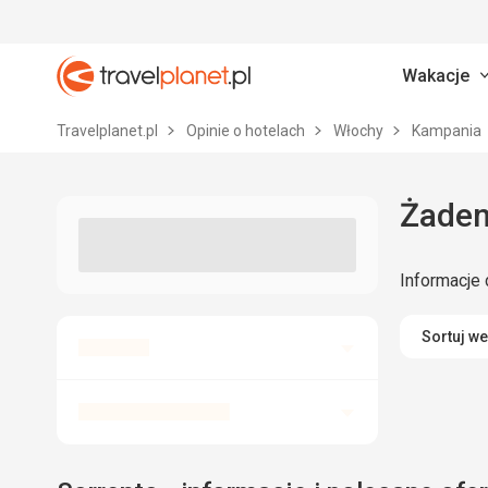
Wakacje
Travelplanet.pl
Travelplanet.pl
Opinie o hotelach
Włochy
Kampania
Żaden
Informacje 
Sortuj w