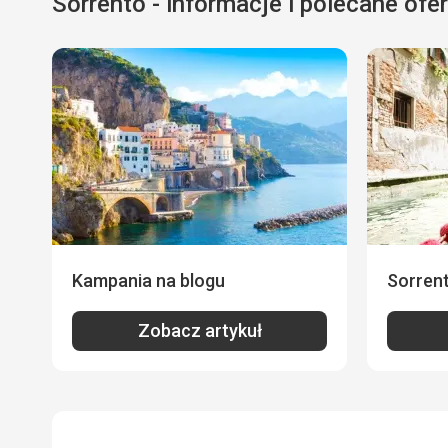
Sorrento - informacje i polecane ofe
Kampania na blogu
Sorrent
Zobacz artykuł