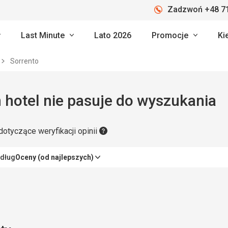
Zadzwoń +48 71
Last Minute
Lato 2026
Promocje
Ki
Sorrento
 hotel nie pasuje do wyszukania
dotyczące weryfikacji opinii
edług
Oceny (od najlepszych)