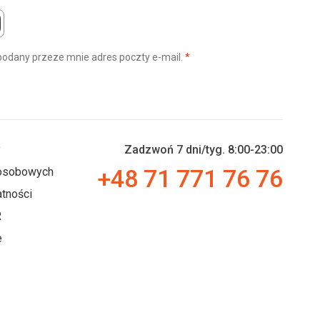
(wymagane)
podany przeze mnie adres poczty e-mail.
*
y
Zadzwoń 7 dni/tyg. 8:00-23:00
+48 71 771 76 76
 osobowych
tności
R
e