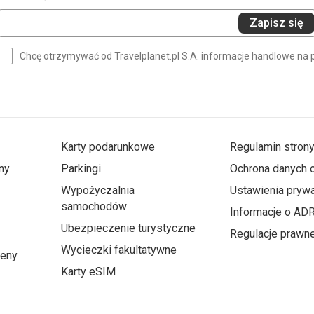
Wprowadź
Zapisz się
swój
e-
Chcę otrzymywać od Travelplanet.pl S.A. informacje handlowe na 
mail
(wymagane)
Karty podarunkowe
Regulamin stron
ny
Parkingi
Ochrona danych
Wypożyczalnia
Ustawienia prywa
samochodów
Informacje o AD
Ubezpieczenie turystyczne
Regulacje prawn
Wycieczki fakultatywne
ceny
Karty eSIM