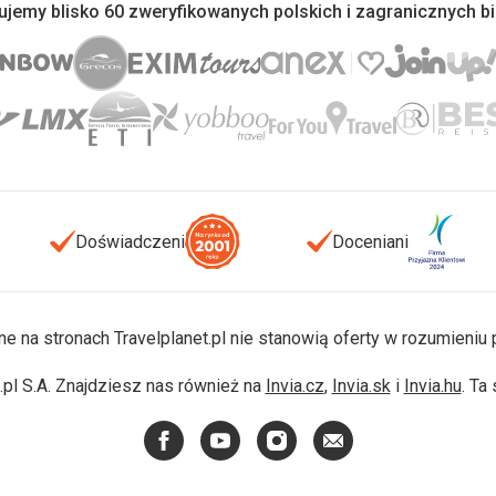
jemy blisko 60 zweryfikowanych polskich i zagranicznych b
Doświadczeni
Doceniani
ne na stronach Travelplanet.pl nie stanowią oferty w rozumieni
pl S.A. Znajdziesz nas również na
Invia.cz
,
Invia.sk
i
Invia.hu
. Ta
Facebook
YouTube
Instagram
E-
mail