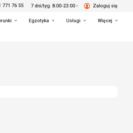
 771 76 55
7 dni/tyg. 8:00-23:00
Zaloguj się
erunki
Egzotyka
Usługi
Więcej