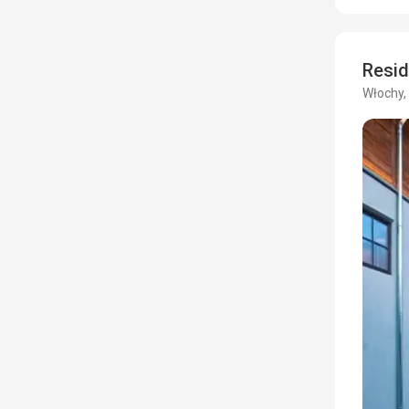
Resid
Włochy, 