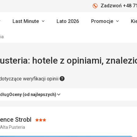
Zadzwoń +48 71
Last Minute
Lato 2026
Promocje
Ki
ia
usteria: hotele z opiniami, znalez
dotyczące weryfikacji opinii
edług
Oceny (od najlepszych)
ence Strobl
Ocena:
Alta Pusteria
3/5