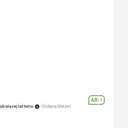
4,0
/ 5
Ocena
ub więcej lat temu
Dodana Marzec