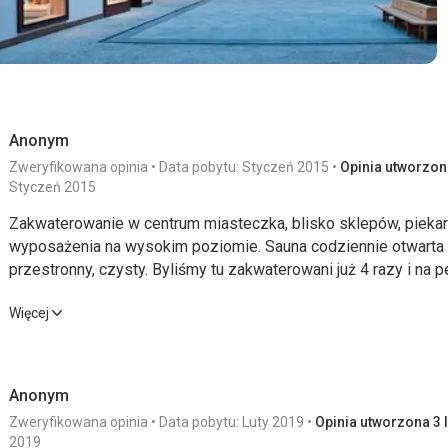
Anonym
Zweryfikowana opinia
Data pobytu: Styczeń 2015
Opinia utworzona
Styczeń 2015
Zakwaterowanie w centrum miasteczka, blisko sklepów, piekar
wyposażenia na wysokim poziomie. Sauna codziennie otwarta o
przestronny, czysty. Byliśmy tu zakwaterowani już 4 razy i na 
Zakwaterowanie w centrum miasteczka, blisko sklepów, piekar
Więcej
wyposażenia na wysokim poziomie. Sauna codziennie otwarta o
przestronny, czysty. Byliśmy tu zakwaterowani już 4 razy i na 
Anonym
Wyżywienie
4,0
/ 5
Sport
Zweryfikowana opinia
Data pobytu: Luty 2019
Opinia utworzona 3 l
2019
Zakwaterowanie
5,0
/ 5
Cena