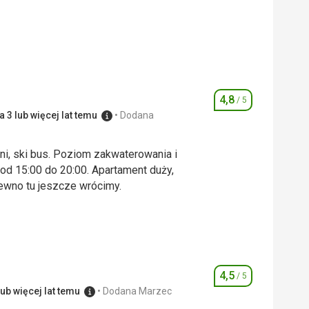
4,8
/ 5
Ocena
 3 lub więcej lat temu
Dodana
ni, ski bus. Poziom zakwaterowania i
d 15:00 do 20:00. Apartament duży,
pewno tu jeszcze wrócimy.
ni, ski bus. Poziom zakwaterowania i
d 15:00 do 20:00. Apartament duży,
pewno tu jeszcze wrócimy.
4,5
4,0
/ 5
/ 5
Ocena
ub więcej lat temu
Dodana Marzec
5,0
/ 5