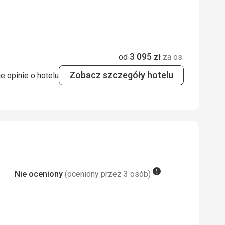
4,0
/ 5
3 095
4,0
/ 5
od
zł
za os.
Zobacz szczegóły hotelu
e opinie o hotelu
Nie oceniony
(oceniony przez 3 osób)