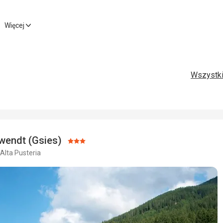
Usługi
5,0
/ 5
Więcej
Wyżywienie
4,0
/ 5
Usługi
Zakwaterowanie
4,0
/ 5
Cena
Wszystki
Okolica
4,0
/ 5
wendt (Gsies)
Ocena:
Alta Pusteria
3/5