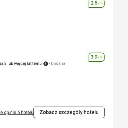
2,5
/ 5
Ocena
3,0
/ 5
2,0
/ 5
3,9
/ 5
Ocena
a 3 lub więcej lat temu
Dodana
3,0
/ 5
Zobacz szczegóły hotelu
e opinie o hotelu
4,0
/ 5