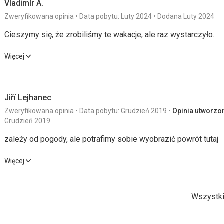
Vladimír A.
Zweryfikowana opinia
Data pobytu: Luty 2024
Dodana Luty 2024
Cieszymy się, że zrobiliśmy te wakacje, ale raz wystarczyło.
Cieszymy się, że zrobiliśmy te wakacje, ale raz wystarczyło.
Więcej
Zakwaterowanie
2,0
/ 5
Sport
Jiří Lejhanec
Usługi
2,0
/ 5
Cena
Zweryfikowana opinia
Data pobytu: Grudzień 2019
Opinia utworzon
Grudzień 2019
Wyżywienie
zależy od pogody, ale potrafimy sobie wyobrazić powrót tutaj
Własny
Zakwaterowanie
zależy od pogody, ale potrafimy sobie wyobrazić powrót tutaj
Więcej
Prawie przeciętny.
Zakwaterowanie
4,0
/ 5
Sport
Usługi
Wszystki
Pobyt był w Apartamentach.
Usługi
4,0
/ 5
Cena
Sport