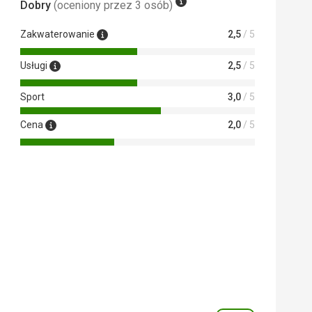
Dobry
(oceniony przez 3 osób)
Zakwaterowanie
2,5
/ 5
Usługi
2,5
/ 5
Sport
3,0
/ 5
Cena
2,0
/ 5