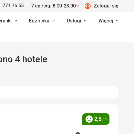
 771 76 55
7 dni/tyg. 8:00-23:00
Zaloguj się
erunki
Egzotyka
Usługi
Więcej
iono 4 hotele
2,5
/ 5
Ocena