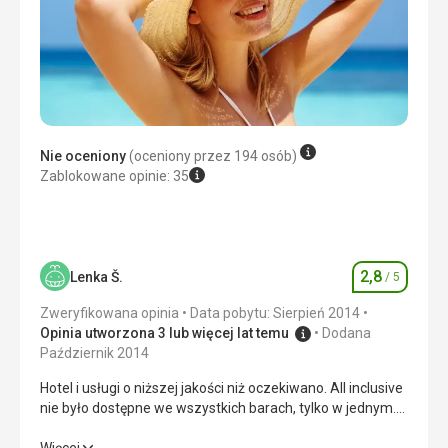
Nie oceniony
(oceniony przez 194 osób)
Zablokowane opinie: 35
2,8
Lenka Š.
/ 5
Ocena
Zweryfikowana opinia
Data pobytu: Sierpień 2014
Opinia utworzona 3 lub więcej lat temu
Dodana
Październik 2014
Hotel i usługi o niższej jakości niż oczekiwano. All inclusive
nie było dostępne we wszystkich barach, tylko w jednym.
Kolejki do jedzenia. Około 1/3 gości to muzułmanie...
czasami nieprzyjemne odczucie przy basenie i nad
Hotel i usługi o niższej jakości niż oczekiwano. All inclusive
Więcej