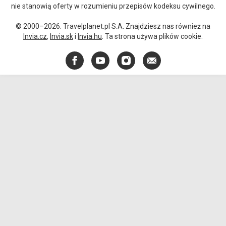
nie stanowią oferty w rozumieniu przepisów kodeksu cywilnego.
© 2000–2026. Travelplanet.pl S.A. Znajdziesz nas również na
Invia.cz
,
Invia.sk
i
Invia.hu
. Ta strona używa plików cookie.
Facebook
YouTube
Instagram
E-
mail