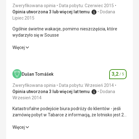
Zweryfikowana opinia
Data pobytu: Czerwiec 2015
Opinia utworzona 3 lub więcej lat temu
Dodana
Lipiec 2015
Ogólnie świetne wakacje, pomimo nieszczęścia, które
wydarzyło się w Sousse
Ogólnie świetne wakacje, pomimo nieszczęścia, które
Więcej
wydarzyło się w Sousse
Wyżywienie
5,0
/ 5
3,2
Dušan Tomášek
/ 5
Ocena
Zakwaterowanie
5,0
/ 5
Zweryfikowana opinia
Data pobytu: Wrzesień 2014
Okolica
5,0
/ 5
Opinia utworzona 3 lub więcej lat temu
Dodana
Wrzesień 2014
Usługi
5,0
/ 5
Katastrofalne podejście biura podróży do klientów - jeśli
zamówię pobyt w Tabarce z informacją, że lotnisko jest 20
Cena
5,0
/ 5
minut od hotelu, a 5 dni przed wylotem biuro podróży
poinformuje mnie, że lecimy do Tunisu, a następnie 3,5
Katastrofalne podejście biura podróży do klientów - jeśli
Więcej
godziny autobusem, uważam, że to nie jest poważne
zamówię pobyt w Tabarce z informacją, że lotnisko jest 20
Plaża