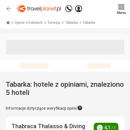
Zadzwoń
Zaloguj
Wstecz
+48 71 771 76 55
Menu
się
Travelplanet.pl
Opinie o hotelach
Tunezja
Tabarka
Tabarka
Tabarka: hotele z opiniami, znaleziono
5 hoteli
Informacje dotyczące weryfikacji opinii
Thabraca Thalasso & Diving
4,1
/ 5