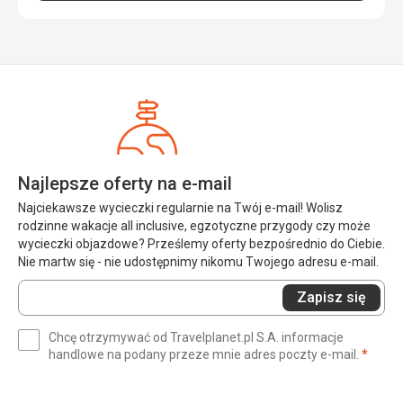
Ta recenzja została automatycznie przetłumaczona za
pomocą Google Translate
Najlepsze oferty na e-mail
Najciekawsze wycieczki regularnie na Twój e-mail! Wolisz
rodzinne wakacje all inclusive, egzotyczne przygody czy może
wycieczki objazdowe? Prześlemy oferty bezpośrednio do Ciebie.
Nie martw się - nie udostępnimy nikomu Twojego adresu e-mail.
Wprowadź
Zapisz się
swój
e-
Chcę otrzymywać od Travelplanet.pl S.A. informacje
mail
(wym
handlowe na podany przeze mnie adres poczty e-mail.
*
(wymagane)
*