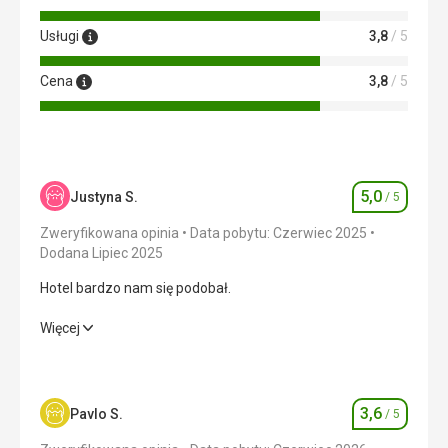
Usługi
3,8
/ 5
Cena
3,8
/ 5
5,0
Justyna S.
/ 5
Ocena
Zweryfikowana opinia
Data pobytu: Czerwiec 2025
Dodana Lipiec 2025
Hotel bardzo nam się podobał.
Hotel bardzo nam się podobał.
Więcej
Wyżywienie
5,0
/ 5
Zakwaterowanie
5,0
/ 5
3,6
Pavlo S.
/ 5
Ocena
Okolica
5,0
/ 5