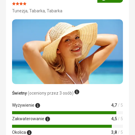
Ocena
Ocena:
Tunezja, Tabarka, Tabarka
4/5
Świetny
(oceniony przez 3 osób)
Wyżywienie
4,7
/ 5
Zakwaterowanie
4,5
/ 5
Okolica
3,8
/ 5