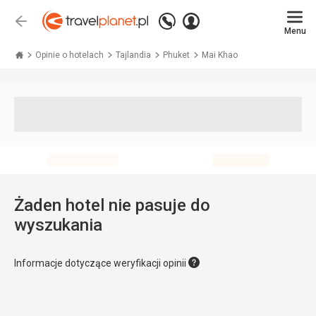
Zadzwoń
Zaloguj
Wstecz
+48 71 771 76 55
Menu
się
Travelplanet.pl
Opinie o hotelach
Tajlandia
Phuket
Mai Khao
Żaden hotel nie pasuje do
wyszukania
Informacje dotyczące weryfikacji opinii