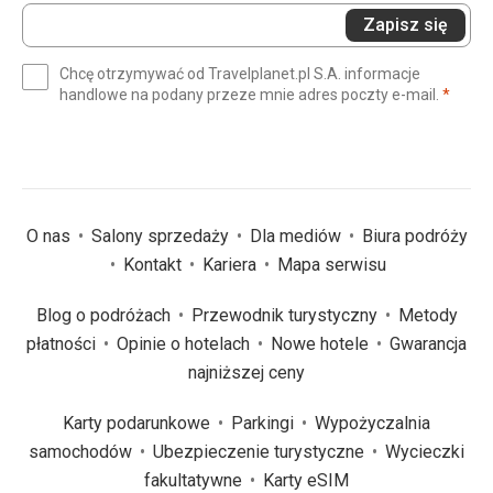
Wprowadź
Zapisz się
swój
e-
Chcę otrzymywać od Travelplanet.pl S.A. informacje
mail
(wym
handlowe na podany przeze mnie adres poczty e-mail.
*
(wymagane)
*
O nas
Salony sprzedaży
Dla mediów
Biura podróży
Kontakt
Kariera
Mapa serwisu
Blog o podróżach
Przewodnik turystyczny
Metody
płatności
Opinie o hotelach
Nowe hotele
Gwarancja
najniższej ceny
Karty podarunkowe
Parkingi
Wypożyczalnia
samochodów
Ubezpieczenie turystyczne
Wycieczki
fakultatywne
Karty eSIM