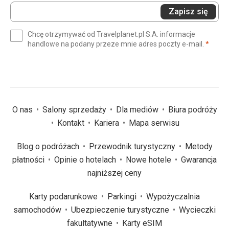
Wprowadź
Zapisz się
swój
e-
Chcę otrzymywać od Travelplanet.pl S.A. informacje
mail
(wym
handlowe na podany przeze mnie adres poczty e-mail.
*
(wymagane)
*
O nas
Salony sprzedaży
Dla mediów
Biura podróży
Kontakt
Kariera
Mapa serwisu
Blog o podróżach
Przewodnik turystyczny
Metody
płatności
Opinie o hotelach
Nowe hotele
Gwarancja
najniższej ceny
Karty podarunkowe
Parkingi
Wypożyczalnia
samochodów
Ubezpieczenie turystyczne
Wycieczki
fakultatywne
Karty eSIM