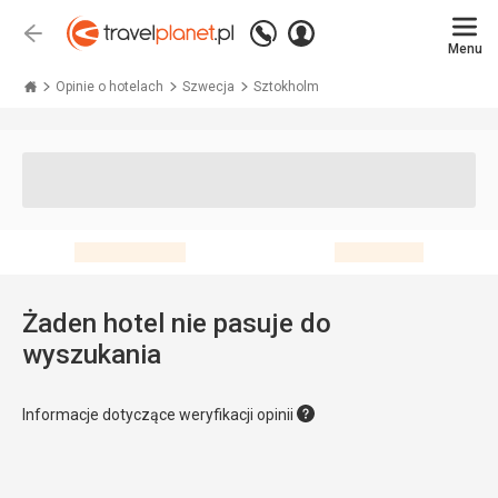
Zadzwoń
Zaloguj
Wstecz
+48 71 771 76 55
Menu
się
Travelplanet.pl
Opinie o hotelach
Szwecja
Sztokholm
Żaden hotel nie pasuje do
wyszukania
Informacje dotyczące weryfikacji opinii