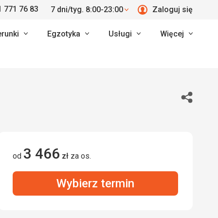
 771 76 83
7 dni/tyg. 8:00-23:00
Zaloguj się
erunki
Egzotyka
Usługi
Więcej
Udostępn
3 466
od
zł
za os.
Wybierz termin