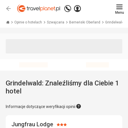
Zadzwoń
Zaloguj
Wstecz
+48 71 771 76 55
Menu
się
Travelplanet.pl
Opinie o hotelach
Szwajcaria
Berneński Oberland
Grindelwald
Grindelwald: Znaleźliśmy dla Ciebie 1
hotel
Informacje dotyczące weryfikacji opinii
Jungfrau Lodge
Ocena: