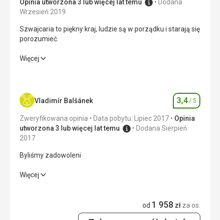
Opinia utworzona 3 lub więcej lat temu
Dodana
Wrzesień 2019
Szwajcaria to piękny kraj, ludzie są w porządku i starają się
porozumieć.
Szwajcaria to piękny kraj, ludzie są w porządku i starają się
Więcej
porozumieć.
Wyżywienie
3,0
/ 5
3,4
Vladimír Balšánek
/ 5
Ocena
Zakwaterowanie
4,0
/ 5
Zweryfikowana opinia
Data pobytu: Lipiec 2017
Opinia
Okolica
4,0
/ 5
utworzona 3 lub więcej lat temu
Dodana Sierpień
2017
Usługi
3,0
/ 5
Byliśmy zadowoleni
Cena
4,0
/ 5
Byliśmy zadowoleni
Więcej
Wyżywienie
3,0
/ 5
Wyżywienie
1 958
od
zł
za os.
Do wycieczki tylko śniadanie odpowiadające standardowi
Zakwaterowanie
3,0
/ 5
hotelu.