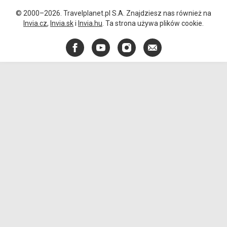
© 2000–2026. Travelplanet.pl S.A. Znajdziesz nas również na
Invia.cz
,
Invia.sk
i
Invia.hu
. Ta strona używa plików cookie.
Facebook
YouTube
Instagram
E-
mail