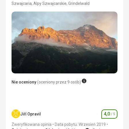
Szwajcaria, Alpy Szwajcarskie, Grindelwald
3/5
Nie oceniony
(oceniony przez 9 osób)
4,0
Jiří Opravil
/ 5
Ocena
Zweryfikowana opinia
Data pobytu: Wrzesień 2019