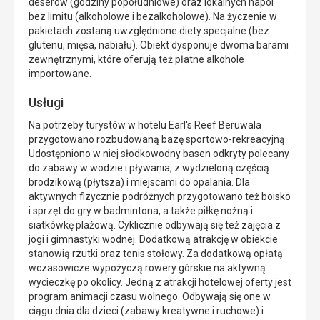
deserów (godziny popołudniowe) oraz lokalnych napoi
bez limitu (alkoholowe i bezalkoholowe). Na życzenie w
pakietach zostaną uwzględnione diety specjalne (bez
glutenu, mięsa, nabiału). Obiekt dysponuje dwoma barami
zewnętrznymi, które oferują też płatne alkohole
importowane.
Usługi
Na potrzeby turystów w hotelu Earl's Reef Beruwala
przygotowano rozbudowaną bazę sportowo-rekreacyjną.
Udostępniono w niej słodkowodny basen odkryty polecany
do zabawy w wodzie i pływania, z wydzieloną częścią
brodzikową (płytsza) i miejscami do opalania. Dla
aktywnych fizycznie podróżnych przygotowano też boisko
i sprzęt do gry w badmintona, a także piłkę nożną i
siatkówkę plażową. Cyklicznie odbywają się też zajęcia z
jogi i gimnastyki wodnej. Dodatkową atrakcję w obiekcie
stanowią rzutki oraz tenis stołowy. Za dodatkową opłatą
wczasowicze wypożyczą rowery górskie na aktywną
wycieczkę po okolicy. Jedną z atrakcji hotelowej oferty jest
program animacji czasu wolnego. Odbywają się one w
ciągu dnia dla dzieci (zabawy kreatywne i ruchowe) i