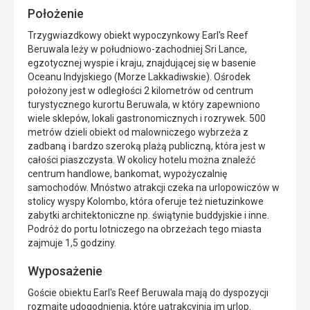
Położenie
Trzygwiazdkowy obiekt wypoczynkowy Earl's Reef
Beruwala leży w południowo-zachodniej Sri Lance,
egzotycznej wyspie i kraju, znajdującej się w basenie
Oceanu Indyjskiego (Morze Lakkadiwskie). Ośrodek
położony jest w odległości 2 kilometrów od centrum
turystycznego kurortu Beruwala, w który zapewniono
wiele sklepów, lokali gastronomicznych i rozrywek. 500
metrów dzieli obiekt od malowniczego wybrzeża z
zadbaną i bardzo szeroką plażą publiczną, która jest w
całości piaszczysta. W okolicy hotelu można znaleźć
centrum handlowe, bankomat, wypożyczalnię
samochodów. Mnóstwo atrakcji czeka na urlopowiczów w
stolicy wyspy Kolombo, która oferuje też nietuzinkowe
zabytki architektoniczne np. świątynie buddyjskie i inne.
Podróż do portu lotniczego na obrzeżach tego miasta
zajmuje 1,5 godziny.
Wyposażenie
Goście obiektu Earl's Reef Beruwala mają do dyspozycji
rozmaite udogodnienia, które uatrakcyjnią im urlop.