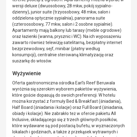
wersji deluxe (dwuosobowy, 28 mkw, pokój sypialno-
dzienny), junior suite (trzyosobowy, 48 mkw, salon i
oddzielona optycznie sypialnia), panorama suite
(czteroosobowy, 77 mkw, salon i 2 osobne sypialnie).
Apartamenty mają balkony lub tarasy (meble ogrodowe)
oraz łazienki (wanna, prysznic i WC). Na ich wyposażeniu
zawarto również telewizję satelitarną, bezpłatny internet
bezprzewodowy, sejf, minibar (płatny według
konsumpcji), centralnie sterowaną klimatyzację oraz
suszarkę do włosów.
Wyżywienie
Oferta gastronomiczna ośrodka Earl's Reef Beruwala
wyróżnia się szerokim wyborem pakietów wyżywienia,
które goście dopasują do swoich preferencji. W hotelu
można korzystać z formuły Bed & Breakfast (śniadania),
Half Board (śniadania i kolacje) oraz Full Board (śniadania,
obiady i kolacje). Nie zabrakło też w ofercie pakietu All
Inclusive, składającego się z trzech głównych posiłków,
które wydawane są pod postacią bufetu, w wyznaczonych
lokalach i godzinach, a także z przekąsek wytrawnych i