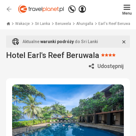
Zadzwoń
Zaloguj
Wstecz
+48
Menu
się
Travelplanet.pl
71
771
Wakacje
Sri Lanka
Beruwela
Ahungalla
Earl's Reef Beruwala
76
70
Zamk
Aktualne
warunki podróży
do Sri Lanki
Hotel Earl's Reef Beruwala
Ocena:
4/5
Udostępnij