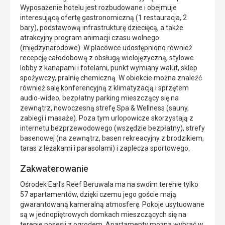
Wyposażenie hotelu jest rozbudowane i obejmuje
interesującą ofertę gastronomiczną (1 restauracja, 2
bary), podstawową infrastrukturę dziecięcą, a także
atrakcyjny program animacji czasu wolnego
(międzynarodowe). W placówce udostępniono również
recepcję całodobową z obsługą wielojęzyczną, stylowe
lobby z kanapami i fotelami, punkt wymiany walut, sklep
spożywczy, pralnię chemiczną. W obiekcie można znaleźć
również salę konferencyjną z klimatyzacją i sprzętem
audio-wideo, bezpłatny parking mieszczący się na
zewnątrz, nowoczesną strefę Spa & Wellness (sauny,
zabiegi i masaże). Poza tym urlopowicze skorzystają z
internetu bezprzewodowego (wszędzie bezpłatny), strefy
basenowej (na zewnątrz, basen rekreacyjny z brodzikiem,
taras z leżakami i parasolami) i zaplecza sportowego.
Zakwaterowanie
Ośrodek Earl's Reef Beruwala ma na swoim terenie tylko
57 apartamentów, dzięki czemu jego goście mają
gwarantowaną kameralną atmosferę. Pokoje usytuowane
są w jednopiętrowych domkach mieszczących się na
terenie posesji z ogrodem. Apartamenty można wybrać w