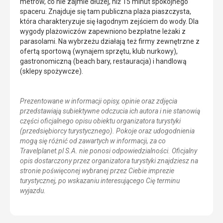
metrów, co nie zajmie dłużej, niż 15 minut spokojnego
spaceru. Znajduje się tam publiczna plaża piaszczysta,
która charakteryzuje się łagodnym zejściem do wody. Dla
wygody plażowiczów zapewniono bezpłatne leżaki z
parasolami. Na wybrzeżu działają też firmy zewnętrzne z
ofertą sportową (wynajem sprzętu, klub nurkowy),
gastronomiczną (beach bary, restauracja) i handlową
(sklepy spożywcze).
Prezentowane w informacji opisy, opinie oraz zdjęcia
przedstawiają subiektywne odczucia ich autora i nie stanowią
części oficjalnego opisu obiektu organizatora turystyki
(przedsiębiorcy turystycznego). Pokoje oraz udogodnienia
mogą się różnić od zawartych w informacji, za co
Travelplanet.pl S.A. nie ponosi odpowiedzialności. Oficjalny
opis dostarczony przez organizatora turystyki znajdziesz na
stronie poświęconej wybranej przez Ciebie imprezie
turystycznej, po wskazaniu interesującego Cię terminu
wyjazdu.