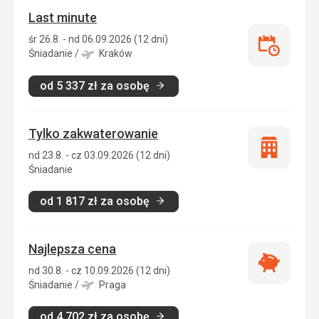
Last minute
śr 26.8. - nd 06.09.2026 (12 dni)
Last
Śniadanie
/
Kraków
minute
od
5 337
zł
za osobę
Tylko zakwaterowanie
Tylko
nd 23.8. - cz 03.09.2026 (12 dni)
zakwatero
Śniadanie
od
1 817
zł
za osobę
Najlepsza cena
Najlepsza
nd 30.8. - cz 10.09.2026 (12 dni)
cena
Śniadanie
/
Praga
od
4 702
zł
za osobę