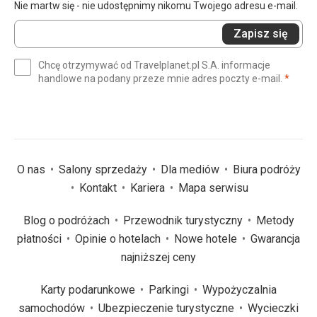
Nie martw się - nie udostępnimy nikomu Twojego adresu e-mail.
Wprowadź
Zapisz się
swój
e-
Chcę otrzymywać od Travelplanet.pl S.A. informacje
mail
(wym
handlowe na podany przeze mnie adres poczty e-mail.
*
(wymagane)
*
O nas
Salony sprzedaży
Dla mediów
Biura podróży
Kontakt
Kariera
Mapa serwisu
Blog o podróżach
Przewodnik turystyczny
Metody
płatności
Opinie o hotelach
Nowe hotele
Gwarancja
najniższej ceny
Karty podarunkowe
Parkingi
Wypożyczalnia
samochodów
Ubezpieczenie turystyczne
Wycieczki