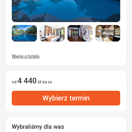
Więcej
Więcej o hotelu
4 440
od
zł
za os.
Wybierz termin
Wybraliśmy dla was