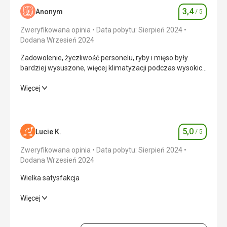
3,4
Anonym
/ 5
Ocena
Zweryfikowana opinia
Data pobytu: Sierpień 2024
Dodana Wrzesień 2024
Zadowolenie, życzliwość personelu, ryby i mięso były
bardziej wysuszone, więcej klimatyzacji podczas wysokich
temperatur.
Zadowolenie, życzliwość personelu, ryby i mięso były
Więcej
bardziej wysuszone, więcej klimatyzacji podczas wysokich
temperatur.
Wyżywienie
2,0
/ 5
5,0
Lucie K.
/ 5
Ocena
Zakwaterowanie
4,0
/ 5
Zweryfikowana opinia
Data pobytu: Sierpień 2024
Dodana Wrzesień 2024
Okolica
3,0
/ 5
Wielka satysfakcja
Usługi
3,0
/ 5
Wielka satysfakcja
Więcej
Cena
3,0
/ 5
Wyżywienie
5,0
/ 5