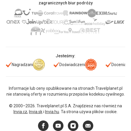
zagranicznych biur podróży
Jesteśmy:
Nagradzani
Doświadczeni
Doceniani
Informacje lub ceny opublikowane na stronach Travelplanet.pl
nie stanowią oferty w rozumieniu przepisów kodeksu cywilnego.
© 2000–2026. Travelplanet.pl S.A. Znajdziesz nas również na
Invia.cz
,
Invia.sk
i
Invia.hu
. Ta strona używa plików cookie.
Facebook
YouTube
Instagram
E-