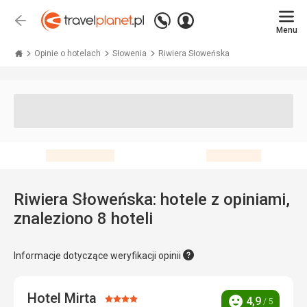
Zadzwoń
Zaloguj
Wstecz
+48 71 771 76 55
Menu
się
Travelplanet.pl
Opinie o hotelach
Słowenia
Riwiera Słoweńska
Riwiera Słoweńska: hotele z opiniami,
znaleziono 8 hoteli
Informacje dotyczące weryfikacji opinii
Hotel Mirta
Ocena:
4,9
/ 5