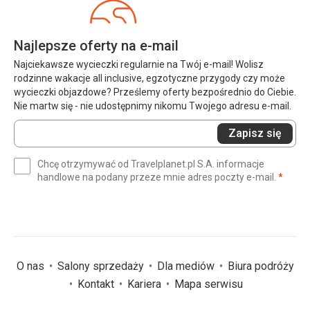
Najlepsze oferty na e-mail
Najciekawsze wycieczki regularnie na Twój e-mail! Wolisz
rodzinne wakacje all inclusive, egzotyczne przygody czy może
wycieczki objazdowe? Prześlemy oferty bezpośrednio do Ciebie.
Nie martw się - nie udostępnimy nikomu Twojego adresu e-mail.
Wprowadź
Zapisz się
swój
e-
Chcę otrzymywać od Travelplanet.pl S.A. informacje
mail
(wym
handlowe na podany przeze mnie adres poczty e-mail.
*
(wymagane)
*
O nas
Salony sprzedaży
Dla mediów
Biura podróży
Kontakt
Kariera
Mapa serwisu