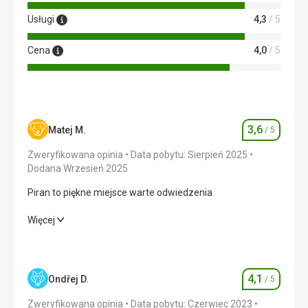
Usługi
4,3
/ 5
Cena
4,0
/ 5
3,6
Matej M.
/ 5
Ocena
Zweryfikowana opinia
Data pobytu: Sierpień 2025
Dodana Wrzesień 2025
Piran to piękne miejsce warte odwiedzenia
Piran to piękne miejsce warte odwiedzenia
Więcej
Wyżywienie
4,0
/ 5
Zakwaterowanie
3,0
/ 5
4,1
Ondřej D.
/ 5
Ocena
Okolica
3,0
/ 5
Zweryfikowana opinia
Data pobytu: Czerwiec 2023