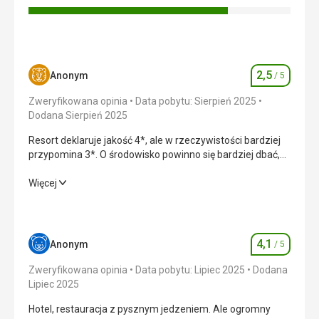
2,5
Anonym
/ 5
Ocena
Zweryfikowana opinia
Data pobytu: Sierpień 2025
Dodana Sierpień 2025
Resort deklaruje jakość 4*, ale w rzeczywistości bardziej
przypomina 3*. O środowisko powinno się bardziej dbać,
bo momentami sprawiało wrażenie zaniedbanego.
Zwłaszcza, że za każdą drobnostkę trzeba dopłacać euro,
Resort deklaruje jakość 4*, ale w rzeczywistości bardziej
Więcej
a w cenie noclegu w 4* resorcie prawie nic nie jest
przypomina 3*. O środowisko powinno się bardziej dbać,
wliczone. Stosunek ceny do jakości jest jednym ze
bo momentami sprawiało wrażenie zaniedbanego.
słabszych.
Zwłaszcza, że za każdą drobnostkę trzeba dopłacać euro,
a w cenie noclegu w 4* resorcie prawie nic nie jest
4,1
Anonym
/ 5
Ocena
wliczone. Stosunek ceny do jakości jest jednym ze
słabszych.
Zweryfikowana opinia
Data pobytu: Lipiec 2025
Dodana
Lipiec 2025
Wyżywienie
4,0
/ 5
Hotel, restauracja z pysznym jedzeniem. Ale ogromny