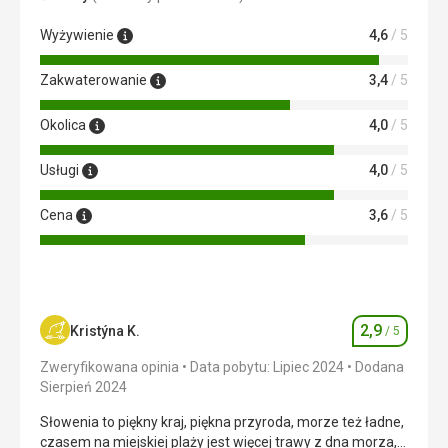
Wyżywienie
4,6
/ 5
Zakwaterowanie
3,4
/ 5
Okolica
4,0
/ 5
Usługi
4,0
/ 5
Cena
3,6
/ 5
2,9
Kristýna K.
/ 5
Ocena
Zweryfikowana opinia
Data pobytu: Lipiec 2024
Dodana
Sierpień 2024
Słowenia to piękny kraj, piękna przyroda, morze też ładne,
czasem na miejskiej plaży jest więcej trawy z dna morza,