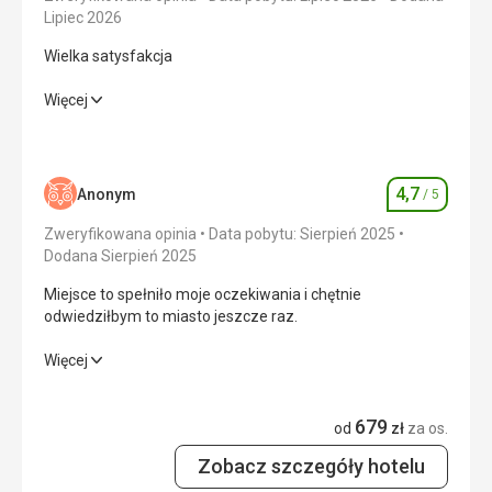
Lipiec 2026
Wielka satysfakcja
Wielka satysfakcja
Więcej
Wyżywienie
5,0
/ 5
Zakwaterowanie
5,0
/ 5
4,7
Anonym
/ 5
Ocena
Okolica
5,0
/ 5
Zweryfikowana opinia
Data pobytu: Sierpień 2025
Dodana Sierpień 2025
Usługi
5,0
/ 5
Miejsce to spełniło moje oczekiwania i chętnie
odwiedziłbym to miasto jeszcze raz.
Cena
5,0
/ 5
Miejsce to spełniło moje oczekiwania i chętnie
Więcej
odwiedziłbym to miasto jeszcze raz.
Plaża
Dostępność czystości
679
Wyżywienie
5,0
/ 5
od
zł
za os.
Wyżywienie
Różnorodność, różnorodność, wysoki poziom
Zobacz szczegóły hotelu
Zakwaterowanie
5,0
/ 5