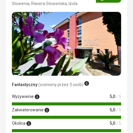
Ocena
Słowenia, Riwiera Słoweńska, Izola
4/5
Fantastyczny
(oceniony przez 3 osób)
Wyżywienie
5,0
/ 5
Zakwaterowanie
5,0
/ 5
Okolica
5,0
/ 5