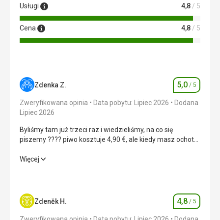
Usługi
4,8
/ 5
Cena
4,8
/ 5
5,0
Zdenka Z.
/ 5
Ocena
Zweryfikowana opinia
Data pobytu: Lipiec 2026
Dodana
Lipiec 2026
Byliśmy tam już trzeci raz i wiedzieliśmy, na co się
piszemy ???? piwo kosztuje 4,90 €, ale kiedy masz ochotę
na &amp;quot;z beczki&amp;quot; ????‍♀️????‍♀️????
Byliśmy tam już trzeci raz i wiedzieliśmy, na co się
Więcej
piszemy ???? piwo kosztuje 4,90 €, ale kiedy masz ochotę
na &amp;quot;z beczki&amp;quot; ????‍♀️????‍♀️????
Wyżywienie
5,0
/ 5
4,8
Zdeněk H.
/ 5
Ocena
Zakwaterowanie
5,0
/ 5
Zweryfikowana opinia
Data pobytu: Lipiec 2026
Dodana