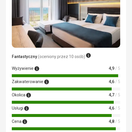
Odpowiada gwiazdom - czysto i ładnie
Usługi
Spełnia oczekiwania - super, wszyscy są bardzo mili,
uprzejmi i pomocni
Ta recenzja została automatycznie przetłumaczona za
pomocą Google Translate
Fantastyczny
(oceniony przez 10 osób)
Wyżywienie
4,9
/ 5
Zakwaterowanie
4,6
/ 5
Okolica
4,7
/ 5
Usługi
4,6
/ 5
Cena
4,8
/ 5