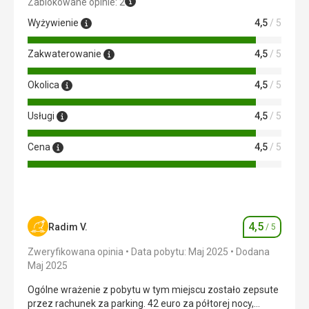
Zablokowane opinie: 2
Wyżywienie
4,5
/ 5
Zakwaterowanie
4,5
/ 5
Okolica
4,5
/ 5
Usługi
4,5
/ 5
Cena
4,5
/ 5
4,5
Radim V.
/ 5
Ocena
Zweryfikowana opinia
Data pobytu: Maj 2025
Dodana
Maj 2025
Ogólne wrażenie z pobytu w tym miejscu zostało zepsute
przez rachunek za parking. 42 euro za półtorej nocy,