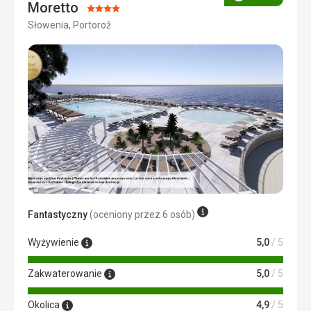
Ocena
Moretto
Ocena:
Słowenia, Portorož
4/5
Fantastyczny
(oceniony przez 6 osób)
Wyżywienie
5,0
/ 5
Zakwaterowanie
5,0
/ 5
Okolica
4,9
/ 5