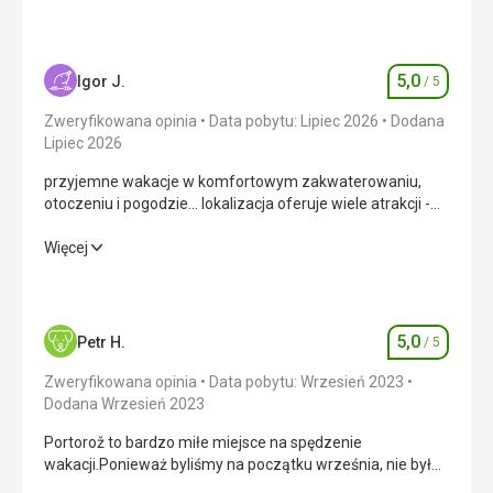
5,0
Igor J.
/ 5
Ocena
Zweryfikowana opinia
Data pobytu: Lipiec 2026
Dodana
Lipiec 2026
przyjemne wakacje w komfortowym zakwaterowaniu,
otoczeniu i pogodzie... lokalizacja oferuje wiele atrakcji -
pływanie, jazda na rowerze, spacery...
przyjemne wakacje w komfortowym zakwaterowaniu,
Więcej
otoczeniu i pogodzie... lokalizacja oferuje wiele atrakcji -
pływanie, jazda na rowerze, spacery...
Wyżywienie
5,0
/ 5
5,0
Petr H.
/ 5
Ocena
Zakwaterowanie
5,0
/ 5
Zweryfikowana opinia
Data pobytu: Wrzesień 2023
Dodana Wrzesień 2023
Okolica
5,0
/ 5
Portorož to bardzo miłe miejsce na spędzenie
wakacji.Ponieważ byliśmy na początku września, nie było
Usługi
5,0
/ 5
tłoku, ale pogoda była cudowna.