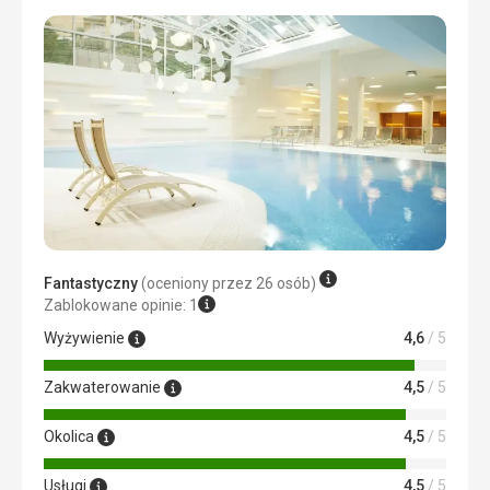
Usługi
Cena
4,0
/ 5
czasami nie dawali szamponu następnego dnia, ale
zawsze rozwiązywaliśmy to ze sprzątaczką, były miłe i
sympatyczne
Ta recenzja została automatycznie przetłumaczona za
pomocą Google Translate
Fantastyczny
(oceniony przez 26 osób)
Zablokowane opinie: 1
Wyżywienie
4,6
/ 5
Zakwaterowanie
4,5
/ 5
Okolica
4,5
/ 5
Usługi
4,5
/ 5