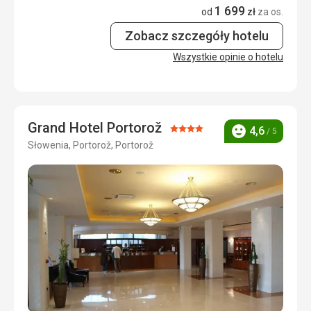
Zakwaterowanie
1 699
od
zł
za os.
Wąskie łóżka
Wyżywienie
4,0
/ 5
Zobacz szczegóły hotelu
Ta recenzja została automatycznie przetłumaczona za
Zakwaterowanie
4,0
/ 5
Wszystkie opinie o hotelu
pomocą Google Translate
Okolica
1,0
/ 5
Usługi
3,0
/ 5
Grand Hotel Portorož
Ocena:
4,6
/ 5
Cena
2,0
/ 5
Ocena
Słowenia, Portorož, Portorož
4/5
Plaża
Plaża całkowicie niewystarczająca, właściwie żadna,
morze w Portorožu najgorsze, jakie kiedykolwiek
widziałem, w Koperze i Piranie morze było
przyjemniejsze.. Ładny hotelowy basen. Liczba ludzi przy
morzu i przy basenie nie była duża.
Wyżywienie
Wyżywienie w hotelu było na wysokim poziomie, bardzo
dobre. Każdy, moim zdaniem, mógł wybrać to, na co miał
ochotę. Poza tym jedzenie i picie w Słowenii są drogie i