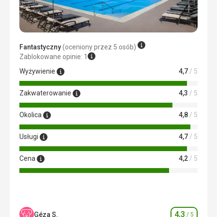
wszystko dobrze się ułożyło i jesteśmy po prostu bardzo
wdzięczni.
Ta recenzja została automatycznie przetłumaczona za
pomocą Google Translate
Fantastyczny
(oceniony przez 5 osób)
Zablokowane opinie: 1
Wyżywienie
4,7
/ 5
Zakwaterowanie
4,3
/ 5
Okolica
4,8
/ 5
Usługi
4,7
/ 5
Cena
4,2
/ 5
4,3
Géza S.
/ 5