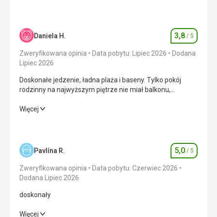
3,8
Daniela H.
/ 5
Ocena
Zweryfikowana opinia
Data pobytu: Lipiec 2026
Dodana
Lipiec 2026
Doskonałe jedzenie, ładna plaża i baseny. Tylko pokój
rodzinny na najwyższym piętrze nie miał balkonu,
brakowało miejsca do suszenia ubrań, a rozkładana sofa
dla dwóch osób była niewygodna. Ogólnie oceniam
Doskonałe jedzenie, ładna plaża i baseny. Tylko pokój
Więcej
pozytywnie.
rodzinny na najwyższym piętrze nie miał balkonu,
brakowało miejsca do suszenia ubrań, a rozkładana sofa
dla dwóch osób była niewygodna. Ogólnie oceniam
pozytywnie.
5,0
Pavlína R.
/ 5
Ocena
Wyżywienie
5,0
/ 5
Zweryfikowana opinia
Data pobytu: Czerwiec 2026
Dodana Lipiec 2026
Zakwaterowanie
3,0
/ 5
doskonały
Okolica
3,0
/ 5
doskonały
Więcej