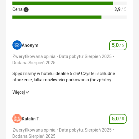
pomocą Google Translate
Cena
3,9
/ 5
5,0
Anonym
/ 5
Ocena
Zweryfikowana opinia
Data pobytu: Sierpień 2025
Dodana Sierpień 2025
Spędziliśmy w hotelu idealne 5 dni! Czyste i schludne
otoczenie, kilka możliwości parkowania (bezpłatny
parking, garaż podziemny), sprzątanie na odpowiednim
poziomie! Przyjazna obsługa!
Spędziliśmy w hotelu idealne 5 dni! Czyste i schludne
Więcej
otoczenie, kilka możliwości parkowania (bezpłatny
parking, garaż podziemny), sprzątanie na odpowiednim
poziomie! Przyjazna obsługa!
5,0
Katalin T.
/ 5
Ocena
Wyżywienie
5,0
/ 5
Zweryfikowana opinia
Data pobytu: Sierpień 2025
Zakwaterowanie
5,0
/ 5
Dodana Sierpień 2025