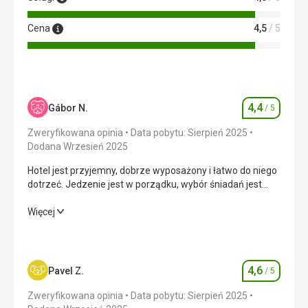
Cena
4,5
/ 5
4,4
Gábor N.
/ 5
Ocena
Zweryfikowana opinia
Data pobytu: Sierpień 2025
Dodana Wrzesień 2025
Hotel jest przyjemny, dobrze wyposażony i łatwo do niego
dotrzeć. Jedzenie jest w porządku, wybór śniadań jest
duży. Jedynym minusem jest brak parkingu w pobliżu, ale
był bezpłatny bus dowożący na parking zewnętrzny.
Hotel jest przyjemny, dobrze wyposażony i łatwo do niego
Więcej
dotrzeć. Jedzenie jest w porządku, wybór śniadań jest
duży. Jedynym minusem jest brak parkingu w pobliżu, ale
był bezpłatny bus dowożący na parking zewnętrzny.
4,6
Pavel Z.
/ 5
Ocena
Wyżywienie
4,0
/ 5
Zweryfikowana opinia
Data pobytu: Sierpień 2025
Zakwaterowanie
4,0
/ 5