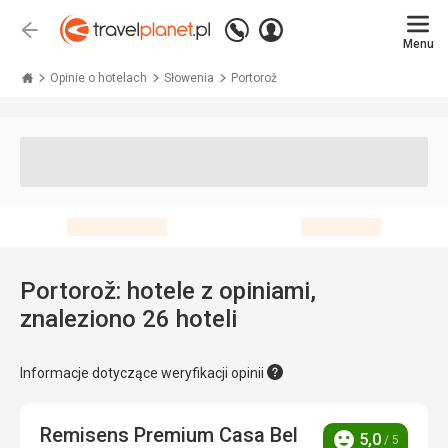
Zadzwoń
Zaloguj
Wstecz
+48 71 771 76 55
Menu
się
Travelplanet.pl
Opinie o hotelach
Słowenia
Portorož
Portorož: hotele z opiniami,
znaleziono 26 hoteli
Informacje dotyczące weryfikacji opinii
Remisens Premium Casa Bel
5,0
/ 5