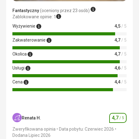
niezbyt specyficzne.
Fantastyczny
(oceniony przez 23 osób)
Zakwaterowanie
Zablokowane opinie: 1
Hotel godny, spokojny, czysty, przyjemny. Widok na morze,
Wyżywienie
4,5
/ 5
o który prosiłem, był bardzo słaby.
Usługi
Zakwaterowanie
4,7
/ 5
Poza opłatami za parking, usługi hotelu były na wysokim
poziomie.
Okolica
4,7
/ 5
Ta recenzja została automatycznie przetłumaczona za
pomocą Google Translate
Usługi
4,6
/ 5
Cena
4,4
/ 5
4,7
Renata H.
/ 5
Ocena
Zweryfikowana opinia
Data pobytu: Czerwiec 2026
Dodana Lipiec 2026