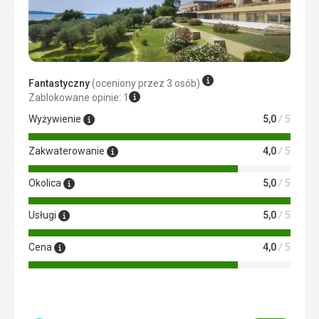
pomocą Google Translate
Fantastyczny
(oceniony przez 3 osób)
Zablokowane opinie: 1
Wyżywienie
5,0
/ 5
Zakwaterowanie
4,0
/ 5
Okolica
5,0
/ 5
Usługi
5,0
/ 5
Cena
4,0
/ 5