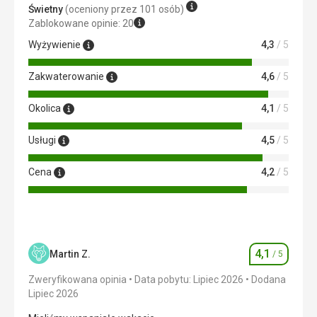
Ta recenzja została automatycznie przetłumaczona za
Świetny
(oceniony przez 101 osób)
pomocą Google Translate
Zablokowane opinie: 20
Wyżywienie
4,3
/ 5
Zakwaterowanie
4,6
/ 5
Okolica
4,1
/ 5
Usługi
4,5
/ 5
Cena
4,2
/ 5
4,1
Martin Z.
/ 5
Ocena
Zweryfikowana opinia
Data pobytu: Lipiec 2026
Dodana
Lipiec 2026