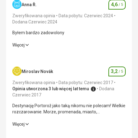
4,6
Anna Ř.
/ 5
Ocena
Zweryfikowana opinia
Data pobytu: Czerwiec 2024
Dodana Czerwiec 2024
Byłem bardzo zadowolony
Byłem bardzo zadowolony
Więcej
Wyżywienie
5,0
/ 5
Zakwaterowanie
4,0
/ 5
3,2
Miroslav Novák
/ 5
Ocena
Okolica
5,0
/ 5
Zweryfikowana opinia
Data pobytu: Czerwiec 2017
Opinia utworzona 3 lub więcej lat temu
Dodana
Usługi
5,0
/ 5
Czerwiec 2017
Destynację Portorož jako taką nikomu nie polecam! Wielkie
Cena
4,0
/ 5
rozczarowanie. Morze, promenada, miasto,
rozczarowanie.
Destynację Portorož jako taką nikomu nie polecam! Wielkie
Więcej
Wyżywienie
rozczarowanie. Morze, promenada, miasto,
Doskonały
rozczarowanie.