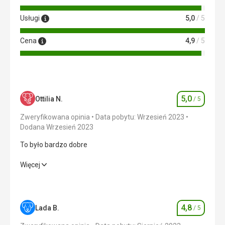
Usługi
5,0
/ 5
Cena
4,9
/ 5
5,0
Ottilia N.
/ 5
Ocena
Zweryfikowana opinia
Data pobytu: Wrzesień 2023
Dodana Wrzesień 2023
To było bardzo dobre
To było bardzo dobre
Więcej
Wyżywienie
5,0
/ 5
Zakwaterowanie
5,0
/ 5
4,8
Lada B.
/ 5
Ocena
Okolica
5,0
/ 5