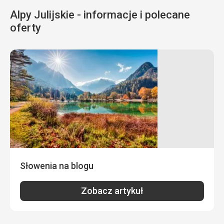
Alpy Julijskie - informacje i polecane
Usługi
2,0
/ 5
oferty
Cena
3,0
/ 5
Słowenia na blogu
Zobacz artykuł