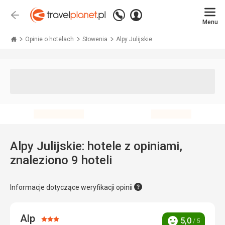
Zadzwoń
Zaloguj
Wstecz
+48 71 771 76 55
Menu
się
Travelplanet.pl
Opinie o hotelach
Słowenia
Alpy Julijskie
Alpy Julijskie: hotele z opiniami,
znaleziono 9 hoteli
Informacje dotyczące weryfikacji opinii
Alp
Ocena:
5,0
/ 5