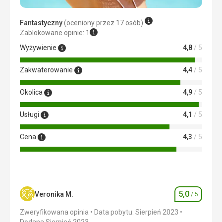
Fantastyczny
(oceniony przez 17 osób)
Zablokowane opinie: 1
Wyżywienie
4,8
/ 5
Zakwaterowanie
4,4
/ 5
Okolica
4,9
/ 5
Usługi
4,1
/ 5
Cena
4,3
/ 5
5,0
Veronika M.
/ 5
Ocena
Zweryfikowana opinia
Data pobytu: Sierpień 2023
Dodana Sierpień 2023