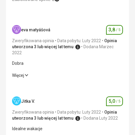
Usługi
Odwiedziliśmy tylko basen, który był podzielony na część
pływacką i rekreacyjną. Był duży, ale nie oferował zbyt
wielu urządzeń relaksacyjnych.
3,8
eva matyášová
/ 5
Ocena
Ta recenzja została automatycznie przetłumaczona za
pomocą Google Translate
Zweryfikowana opinia
Data pobytu: Luty 2022
Opinia
utworzona 3 lub więcej lat temu
Dodana Marzec
2022
Dobra
Dobra
Więcej
Wyżywienie
4,0
/ 5
Zakwaterowanie
4,0
/ 5
5,0
Jitka V.
/ 5
Ocena
Okolica
3,0
/ 5
Zweryfikowana opinia
Data pobytu: Luty 2022
Opinia
utworzona 3 lub więcej lat temu
Dodana Luty 2022
Usługi
3,0
/ 5
Idealne wakacje