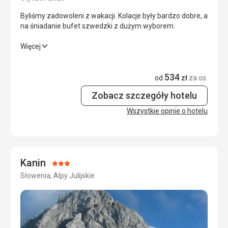
Usługi
5,0
/ 5
Byliśmy zadowoleni z wakacji. Kolacje były bardzo dobre, a
na śniadanie bufet szwedzki z dużym wyborem.
Cena
4,0
/ 5
Byliśmy zadowoleni z wakacji. Kolacje były bardzo dobre, a
Więcej
na śniadanie bufet szwedzki z dużym wyborem.
534
Wyżywienie
5,0
/ 5
od
zł
za os.
Zobacz szczegóły hotelu
Zakwaterowanie
4,0
/ 5
Wszystkie opinie o hotelu
Okolica
4,0
/ 5
Usługi
4,0
/ 5
Cena
4,0
/ 5
Kanin
Ocena:
Słowenia, Alpy Julijskie
3/5