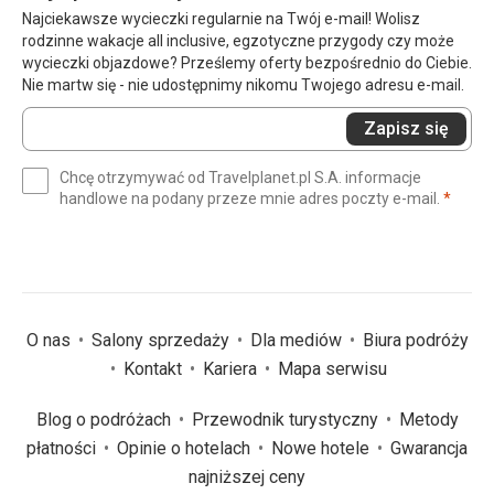
Najciekawsze wycieczki regularnie na Twój e-mail! Wolisz
rodzinne wakacje all inclusive, egzotyczne przygody czy może
wycieczki objazdowe? Prześlemy oferty bezpośrednio do Ciebie.
Nie martw się - nie udostępnimy nikomu Twojego adresu e-mail.
Wprowadź
Zapisz się
swój
e-
Chcę otrzymywać od Travelplanet.pl S.A. informacje
mail
(wym
handlowe na podany przeze mnie adres poczty e-mail.
*
(wymagane)
*
O nas
Salony sprzedaży
Dla mediów
Biura podróży
Kontakt
Kariera
Mapa serwisu
Blog o podróżach
Przewodnik turystyczny
Metody
płatności
Opinie o hotelach
Nowe hotele
Gwarancja
najniższej ceny