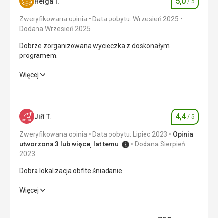
5,0
Helga T.
/ 5
Ocena
Zweryfikowana opinia
Data pobytu: Wrzesień 2025
Dodana Wrzesień 2025
Dobrze zorganizowana wycieczka z doskonałym
programem.
Dobrze zorganizowana wycieczka z doskonałym
Więcej
programem.
Cena
5,0
/ 5
4,4
Jiří T.
/ 5
Ocena
Wyżywienie
Zweryfikowana opinia
Data pobytu: Lipiec 2023
Opinia
Śniadania serwowane są w formie bufetu, z szerokim
utworzona 3 lub więcej lat temu
Dodana Sierpień
wyborem.
2023
Zakwaterowanie
Dobra lokalizacja obfite śniadanie
Hotel ma świetną lokalizację, otoczony górami, bardzo
piękny widok. Pokój jest bardzo przestronny i czysty.
Dobra lokalizacja obfite śniadanie
Więcej
Usługi
Wyżywienie
4,0
/ 5
Na terenie obiektu znajduje się strefa wellness z basenem