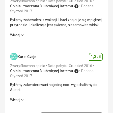
Zweryfikowana opinia
Data pobytu: Grudzień 2016
Opinia utworzona 3 lub więcej lat temu
Dodana
Styczeń 2017
Byliśmy zadowoleni z wakacji. Hotel znajduje się w pięknej
przyrodzie. Lokalizacja jest świetna, niesamowite widoki i
spokój.
Byliśmy zadowoleni z wakacji. Hotel znajduje się w pięknej
Więcej
przyrodzie. Lokalizacja jest świetna, niesamowite widoki i
spokój.
Wyżywienie
1,0
/ 5
1,3
Karel Cvejn
/ 5
Ocena
Zakwaterowanie
1,0
/ 5
Zweryfikowana opinia
Data pobytu: Grudzień 2016
Opinia utworzona 3 lub więcej lat temu
Dodana
Usługi
3,0
/ 5
Styczeń 2017
Byliśmy zakwaterowani na jedną noc i wyjechaliśmy do
Sport
4,0
/ 5
Austrii
Cena
2,0
/ 5
Byliśmy zakwaterowani na jedną noc i wyjechaliśmy do
Więcej
Austrii
Wyżywienie