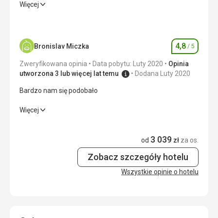
Bardzo zadowolony, ładne otoczenie.
Więcej
Wyżywienie
5,0
/ 5
Zakwaterowanie
4,0
/ 5
4,8
Bronislav Miczka
/ 5
Ocena
Okolica
5,0
/ 5
Zweryfikowana opinia
Data pobytu: Luty 2020
Opinia
utworzona 3 lub więcej lat temu
Dodana Luty 2020
Usługi
5,0
/ 5
Bardzo nam się podobało
Cena
4,0
/ 5
Bardzo nam się podobało
Więcej
Wyżywienie
4,0
/ 5
Plaża
3 039
od
zł
za os.
Nie mogę tego ocenić, pojechałem tam na pieszą
Zakwaterowanie
5,0
/ 5
wędrówkę.
Zobacz szczegóły hotelu
Wyżywienie
Okolica
5,0
/ 5
Wszystkie opinie o hotelu
Doskonały
Usługi
5,0
/ 5
Zakwaterowanie
Super
Cena
5,0
/ 5
Usługi