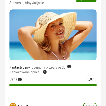
Ocena
Słowenia, Alpy Julijskie
3/5
Fantastyczny
(oceniony przez 5 osób)
Zablokowane opinie: 1
Cena
5,0
/ 5