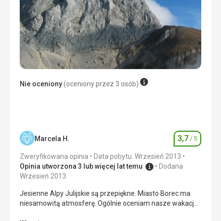
Nie oceniony
(oceniony przez 3 osób)
3,7
Marcela H.
/ 5
Ocena
Zweryfikowana opinia
Data pobytu: Wrzesień 2013
Opinia utworzona 3 lub więcej lat temu
Dodana
Wrzesień 2013
Jesienne Alpy Julijskie są przepiękne. Miasto Borec ma
niesamowitą atmosferę. Ogólnie oceniam nasze wakacje
jako jak dotąd niezrównane przeżycie.