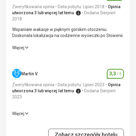
Zweryfikowana opinia
Data pobytu: Lipiec 2018
Opinia
utworzona 3 lub więcej lat temu
Dodana Sierpień
2018
Wspaniałe wakacje w pięknym górskim otoczeniu.
Doskonała lokalizacja na codzienne wycieczki po Słowenii.
Wspaniałe wakacje w pięknym górskim otoczeniu.
Więcej
Doskonała lokalizacja na codzienne wycieczki po Słowenii.
Wyżywienie
4,0
/ 5
3,3
Martin V.
/ 5
Ocena
Zakwaterowanie
3,0
/ 5
Zweryfikowana opinia
Data pobytu: Lipiec 2023
Opinia
Okolica
3,0
/ 5
utworzona 3 lub więcej lat temu
Dodana Sierpień
2023
Usługi
3,0
/ 5
Więcej
Cena
5,0
/ 5
Wyżywienie
3,0
/ 5
Zakwaterowanie
3,0
/ 5
Plaża
Zobacz szczegóły hotelu