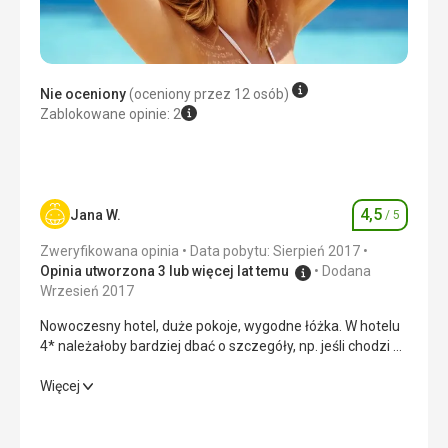
pomocą Google Translate
Nie oceniony
(oceniony przez 12 osób)
Zablokowane opinie: 2
4,5
Jana W.
/ 5
Ocena
Zweryfikowana opinia
Data pobytu: Sierpień 2017
Opinia utworzona 3 lub więcej lat temu
Dodana
Wrzesień 2017
Nowoczesny hotel, duże pokoje, wygodne łóżka. W hotelu
4* należałoby bardziej dbać o szczegóły, np. jeśli chodzi o
sprzątanie w pokojach i w całym hotelu.
Nowoczesny hotel, duże pokoje, wygodne łóżka. W hotelu
Więcej
4* należałoby bardziej dbać o szczegóły, np. jeśli chodzi o
sprzątanie w pokojach i w całym hotelu.