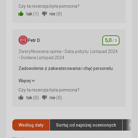
Czy ta recenzja była pomocna?
Wyżywienie
5,0
/ 5
tak
(
1
)
nie
(
0
)
Zakwaterowanie
5,0
/ 5
Okolica
5,0
/ 5
5,0
Petr D.
/ 5
Ocena
Usługi
5,0
/ 5
Zweryfikowana opinia
Data pobytu: Listopad 2024
Dodana Listopad 2024
Cena
5,0
/ 5
Zadowolenie z zakwaterowania i chęć personelu
Wyżywienie
Zadowolenie z zakwaterowania i chęć personelu
Więcej
Jedzenie jest doskonałe
Czy ta recenzja była pomocna?
Usługi
Wyżywienie
5,0
/ 5
tak
(
0
)
nie
(
0
)
Bardzo pomocna obsługa
Zakwaterowanie
5,0
/ 5
Ta recenzja została automatycznie
przetłumaczona za pomocą Google Translate
Okolica
5,0
/ 5
Według daty
Sortuj od najniżej ocenionych
Sort
Usługi
5,0
/ 5