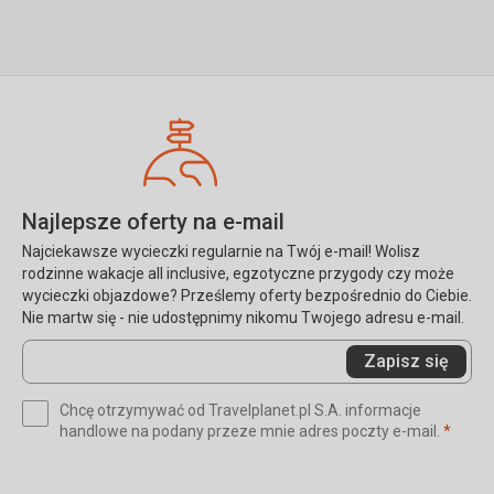
Najlepsze oferty na e-mail
Najciekawsze wycieczki regularnie na Twój e-mail! Wolisz
rodzinne wakacje all inclusive, egzotyczne przygody czy może
wycieczki objazdowe? Prześlemy oferty bezpośrednio do Ciebie.
Nie martw się - nie udostępnimy nikomu Twojego adresu e-mail.
Wprowadź
Zapisz się
swój
e-
Chcę otrzymywać od Travelplanet.pl S.A. informacje
mail
(wym
handlowe na podany przeze mnie adres poczty e-mail.
*
(wymagane)
*