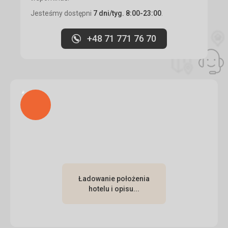
Jesteśmy dostępni
7 dni/tyg. 8:00-23:00
.
Usługi
W porządku
+48 71 771 76 70
Ta recenzja została automatycznie przetłumaczona za
pomocą Google Translate
Ładuję
Ładowanie położenia
hotelu i opisu...