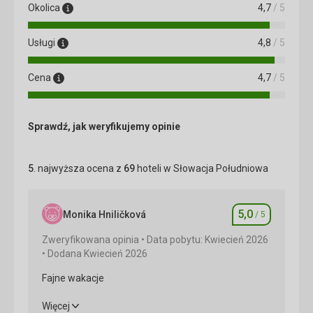
Okolica
4,7
/ 5
Usługi
4,8
/ 5
Cena
4,7
/ 5
Sprawdź, jak weryfikujemy opinie
5
. najwyższa ocena z
69
hoteli w Słowacja Południowa
5,0
Monika Hniličková
/ 5
Ocena
Zweryfikowana opinia
Data pobytu: Kwiecień 2026
Dodana Kwiecień 2026
Fajne wakacje
Fajne wakacje
Więcej