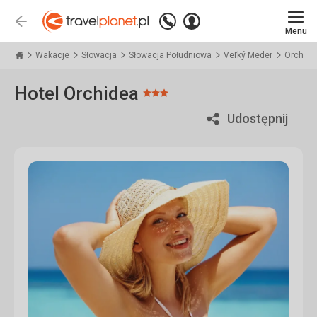
Zadzwoń
Zaloguj
Wstecz
+48
Menu
się
Travelplanet.pl
71
771
Wakacje
Słowacja
Słowacja Południowa
Veľký Meder
Orchide
76
70
Hotel Orchidea
Ocena:
3/5
Udostępnij