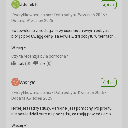
3,9
Okolica
5,0
/ 5
Zdeněk P.
/ 5
Ocena
Zweryfikowana opinia
Data pobytu: Wrzesień 2025
Usługi
5,0
/ 5
Dodana Wrzesień 2025
Cena
5,0
/ 5
Zadowolenie z noclegu. Przy siedmiodniowym pobycie i
biorąc pod uwagę cenę, zaledwie 2 dni pobytu w termach
to za mało!!!
Wyżywienie
Zadowolenie z noclegu. Przy siedmiodniowym pobycie i
Więcej
Jedzenie jest doskonałe
biorąc pod uwagę cenę, zaledwie 2 dni pobytu w termach
Czy ta recenzja była pomocna?
Usługi
to za mało!!!
tak
(
0
)
nie
(
0
)
Bardzo pomocna obsługa
Wyżywienie
4,0
/ 5
Ta recenzja została automatycznie przetłumaczona za
pomocą Google Translate
4,4
Zakwaterowanie
4,0
/ 5
Anonym
/ 5
Ocena
Zweryfikowana opinia
Data pobytu: Kwiecień 2025
Okolica
4,0
/ 5
Dodana Kwiecień 2025
Usługi
4,0
/ 5
Hotel jest ładny i duży. Personel jest pomocny. Po prostu
nie powiedzieli nam na początku, co mają powiedzieć o
Cena
3,0
/ 5
organizacji hotelu itd. Musieliśmy dowiedzieć się tego
sami, albo powiedziano nam o tym później. Jedzenie było
Hotel jest ładny i duży. Personel jest pomocny. Po prostu
Więcej