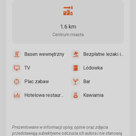
Odległość
od
centrum
1.6 km
miasta
Centrum miasta
Basen wewnętrzny
Bezpłatne leżaki i parasole przy basenie
tak
Basen
tak
Bezpłatne
wewnętrzny
leżaki
TV
Lódowka
i
tak
TV
tak
Lódowka
parasole
Plac zabaw
Bar
przy
tak
Plac
tak
Bar
basenie
zabaw
Hotelowa restauracja
Kawiarnia
tak
Hotelowa
tak
Kawiarnia
restauracja
Prezentowane w informacji opisy, opinie oraz zdjęcia
przedstawiają subiektywne odczucia ich autora i nie stanowią