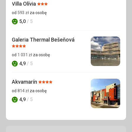
Villa Olívia
Ocena:
3/5
od
593
zł
za osobę
5,0
/ 5
Ocena
Galeria Thermal Bešeňová
Ocena:
4/5
od
1 031
zł
za osobę
4,9
/ 5
Ocena
Akvamarín
Ocena:
4/5
od
814
zł
za osobę
4,9
/ 5
Ocena