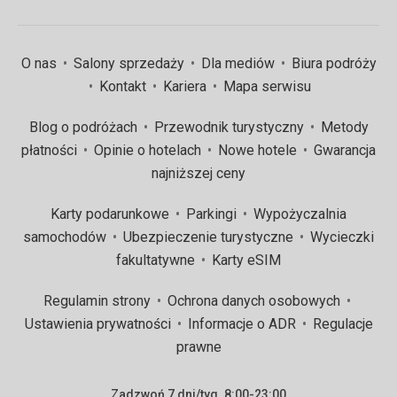
O nas
Salony sprzedaży
Dla mediów
Biura podróży
Kontakt
Kariera
Mapa serwisu
Blog o podróżach
Przewodnik turystyczny
Metody
płatności
Opinie o hotelach
Nowe hotele
Gwarancja
najniższej ceny
Karty podarunkowe
Parkingi
Wypożyczalnia
samochodów
Ubezpieczenie turystyczne
Wycieczki
fakultatywne
Karty eSIM
Regulamin strony
Ochrona danych osobowych
Ustawienia prywatności
Informacje o ADR
Regulacje
prawne
Zadzwoń 7 dni/tyg. 8:00-23:00