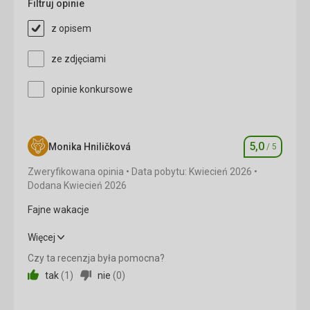
Filtruj opinie
Cena
5,0
/ 5
z opisem
Wyżywienie
ze zdjęciami
Częściowe wyżywienie w formie bufetów, duży
wybór potraw, napojów i owoców
opinie konkursowe
Usługi
Zadowolenie z personelu restauracji
Ta recenzja została automatycznie
5,0
Monika Hniličková
/ 5
Ocena
przetłumaczona za pomocą Google Translate
Zweryfikowana opinia
Data pobytu: Kwiecień 2026
Dodana Kwiecień 2026
Fajne wakacje
Fajne wakacje
Więcej
Czy ta recenzja była pomocna?
Wyżywienie
5,0
/ 5
tak
(
1
)
nie
(
0
)
Zakwaterowanie
5,0
/ 5