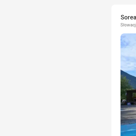
Sore
Słowacja