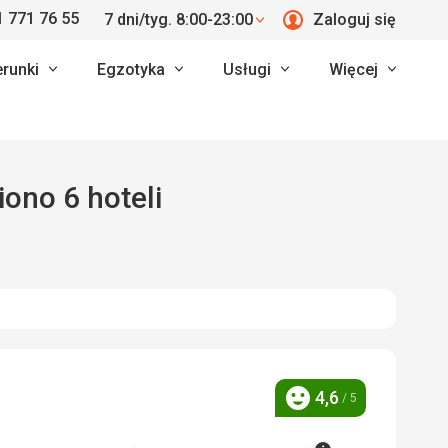
 771 76 55
7 dni/tyg. 8:00-23:00
Zaloguj się
erunki
Egzotyka
Usługi
Więcej
naleziono 6 hoteli
4,6
/ 5
Ocena