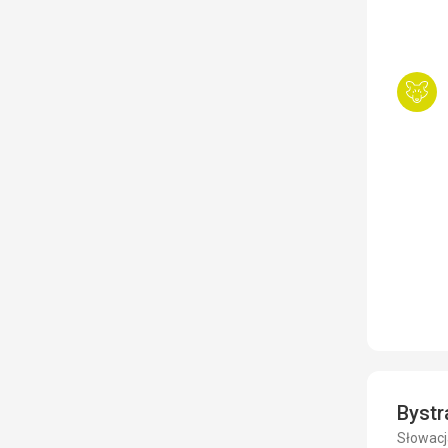
Byst
Słowacja