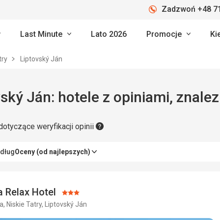
Zadzwoń +48 71
Last Minute
Lato 2026
Promocje
Ki
try
Liptovský Ján
Liptovský Ján: hotele z opiniami, z
dotyczące weryfikacji opinii
edług
Oceny (od najlepszych)
 Relax Hotel
Ocena:
, Niskie Tatry, Liptovský Ján
3/5