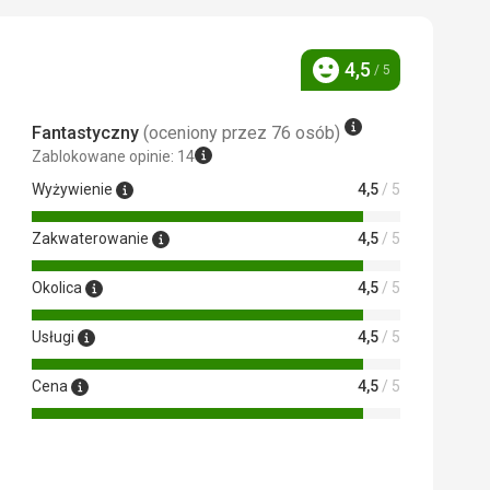
 Google Translate
4,5
/ 5
Ocena
Fantastyczny
(oceniony przez 76 osób)
Zablokowane opinie: 14
Wyżywienie
4,5
/ 5
Zakwaterowanie
4,5
/ 5
 Google Translate
Okolica
4,5
/ 5
Usługi
4,5
/ 5
Cena
4,5
/ 5