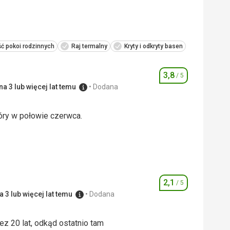
ć pokoi rodzinnych
Raj termalny
Kryty i odkryty basen
3,8
/ 5
Ocena
a 3 lub więcej lat temu
Dodana
óry w połowie czerwca.
óry w połowie czerwca.
2,0
/ 5
4,0
/ 5
2,1
/ 5
Ocena
 3 lub więcej lat temu
Dodana
ez 20 lat, odkąd ostatnio tam