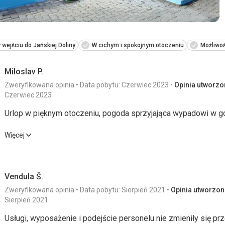
 wejściu do Jańskiej Doliny
W cichym i spokojnym otoczeniu
Możliwoś
Miloslav P.
Zweryfikowana opinia
Data pobytu: Czerwiec 2023
Opinia utworzon
Czerwiec 2023
Urlop w pięknym otoczeniu, pogoda sprzyjająca wypadowi w g
Urlop w pięknym otoczeniu, pogoda sprzyjająca wypadowi w g
Więcej
Wyżywienie
4,0
/ 5
Usługi
Vendula Š.
Zakwaterowanie
4,0
/ 5
Cena
Zweryfikowana opinia
Data pobytu: Sierpień 2021
Opinia utworzona
Okolica
3,0
/ 5
Sierpień 2021
Usługi, wyposażenie i podejście personelu nie zmieniły się prz