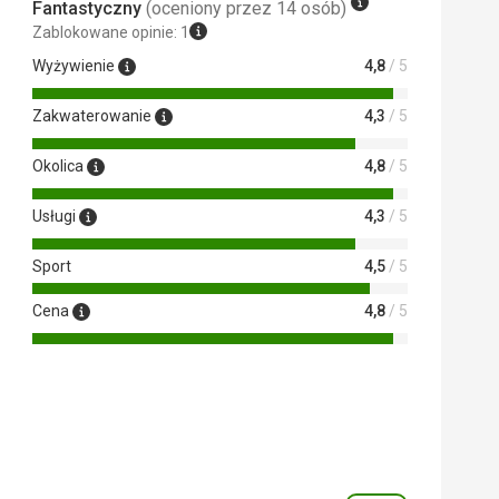
Fantastyczny
(oceniony przez 14 osób)
Zablokowane opinie: 1
Wyżywienie
4,8
/ 5
Zakwaterowanie
4,3
/ 5
Okolica
4,8
/ 5
Usługi
4,3
/ 5
Sport
4,5
/ 5
Cena
4,8
/ 5