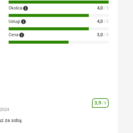
Okolica
4,0
/ 5
Usługi
4,0
/ 5
Cena
3,0
/ 5
3,9
/ 5
Ocena
 2024
uż za sobą.