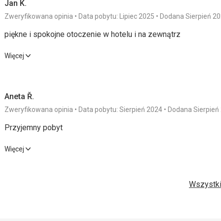
Jan K.
Zweryfikowana opinia
Data pobytu: Lipiec 2025
Dodana Sierpień 2
piękne i spokojne otoczenie w hotelu i na zewnątrz
piękne i spokojne otoczenie w hotelu i na zewnątrz
Więcej
Wyżywienie
5,0
/ 5
Sport
Aneta Ř.
Zakwaterowanie
4,0
/ 5
Cena
Zweryfikowana opinia
Data pobytu: Sierpień 2024
Dodana Sierpień
Usługi
5,0
/ 5
Przyjemny pobyt
Wyżywienie
Przyjemny pobyt
Więcej
Jedzenie było mile zaskoczone, jedzenie było bardzo smaczn
Wyżywienie
5,0
/ 5
Usługi
Zakwaterowanie
Wszystki
zakwaterowanie bez problemów
Zakwaterowanie
3,0
/ 5
Cena
Usługi
Usługi były dobre, a personel pomocny