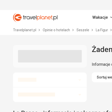
Wakacje
Travelplanet.pl
Travelplanet.pl
Opinie o hotelach
Seszele
La Figur
Żaden
Informacje 
Sortuj w