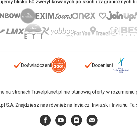
jemy blisko 60 zweryfikowanych polskich i zagranicznych b
Doświadczeni
Doceniani
ne na stronach Travelplanet.pl nie stanowią oferty w rozumieni
pl S.A. Znajdziesz nas również na
Invia.cz
,
Invia.sk
i
Invia.hu
. Ta
Facebook
YouTube
Instagram
E-
mail