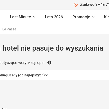
Zadzwoń +48 71
Last Minute
Lato 2026
Promocje
Ki
La Passe
 hotel nie pasuje do wyszukania
dotyczące weryfikacji opinii
edług
Oceny (od najlepszych)