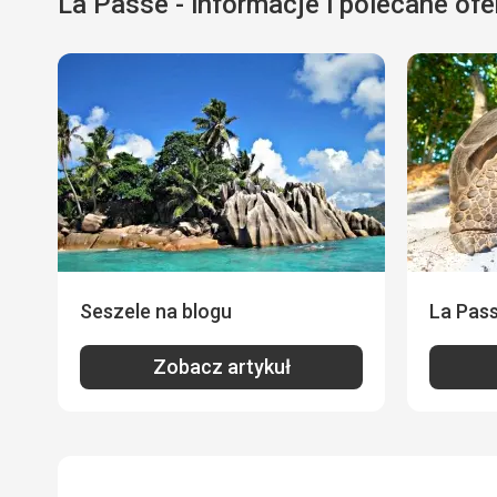
La Passe - informacje i polecane ofe
Seszele na blogu
La Pass
Zobacz artykuł