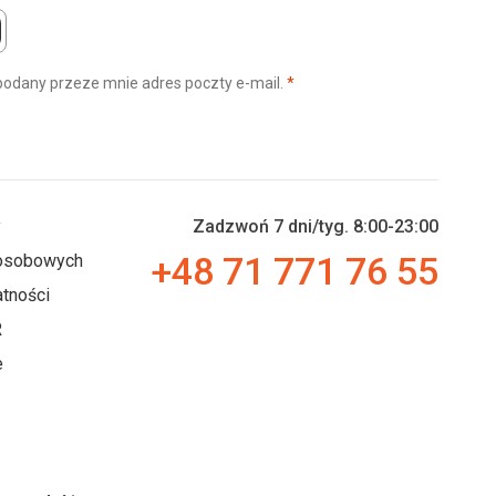
(wymagane)
podany przeze mnie adres poczty e-mail.
*
y
Zadzwoń 7 dni/tyg. 8:00-23:00
+48 71 771 76 55
 osobowych
tności
R
e