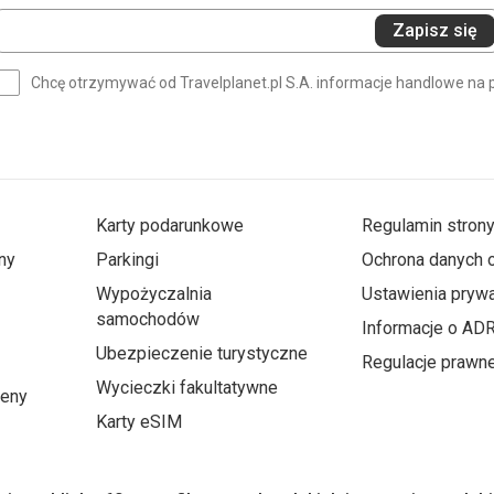
Wprowadź
Zapisz się
swój
e-
Chcę otrzymywać od Travelplanet.pl S.A. informacje handlowe na 
mail
(wymagane)
Karty podarunkowe
Regulamin stron
ny
Parkingi
Ochrona danych
Wypożyczalnia
Ustawienia prywa
samochodów
Informacje o AD
Ubezpieczenie turystyczne
Regulacje prawn
Wycieczki fakultatywne
ceny
Karty eSIM