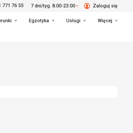
 771 76 55
7 dni/tyg. 8:00-23:00
Zaloguj się
erunki
Egzotyka
Usługi
Więcej