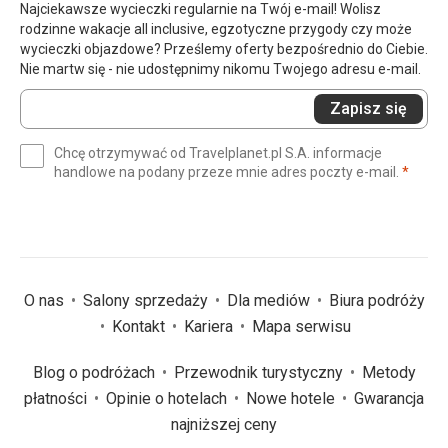
Najciekawsze wycieczki regularnie na Twój e-mail! Wolisz
rodzinne wakacje all inclusive, egzotyczne przygody czy może
wycieczki objazdowe? Prześlemy oferty bezpośrednio do Ciebie.
Nie martw się - nie udostępnimy nikomu Twojego adresu e-mail.
Wprowadź
Zapisz się
swój
e-
Chcę otrzymywać od Travelplanet.pl S.A. informacje
mail
(wym
handlowe na podany przeze mnie adres poczty e-mail.
*
(wymagane)
*
O nas
Salony sprzedaży
Dla mediów
Biura podróży
Kontakt
Kariera
Mapa serwisu
Blog o podróżach
Przewodnik turystyczny
Metody
płatności
Opinie o hotelach
Nowe hotele
Gwarancja
najniższej ceny