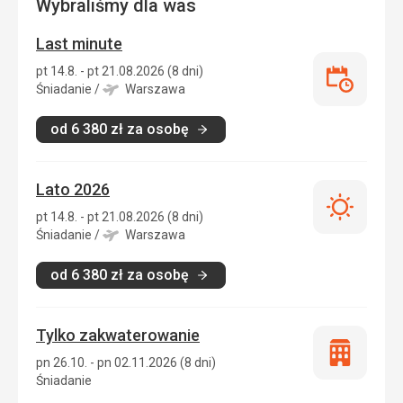
Wybraliśmy dla was
Last minute
pt 14.8. - pt 21.08.2026 (8 dni)
Last
Śniadanie
/
Warszawa
minute
od
6 380
zł
za osobę
Lato 2026
Lato
pt 14.8. - pt 21.08.2026 (8 dni)
2026
Śniadanie
/
Warszawa
od
6 380
zł
za osobę
Tylko zakwaterowanie
Tylko
pn 26.10. - pn 02.11.2026 (8 dni)
zakwatero
Śniadanie