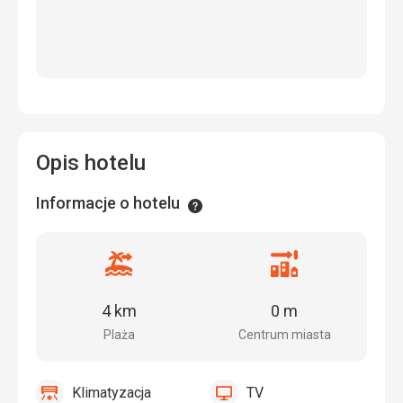
Opis hotelu
Informacje o hotelu
Informacje
Odległość
Odległość
od
od
plaży
centrum
4 km
0 m
miasta
Plaża
Centrum miasta
Klimatyzacja
TV
tak
Klimatyzacja
tak
TV