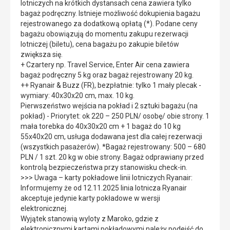
lotniczych na krótkich dystansach cena zawiera tylko
bagaż podręczny. Istnieje możliwość dokupienia bagażu
rejestrowanego za dodatkową opłatą (*). Podane ceny
bagażu obowiązują do momentu zakupu rezerwacji
lotniczej (biletu), cena bagażu po zakupie biletów
zwiększa się.
+ Czartery np. Travel Service, Enter Air cena zawiera
bagaż podręczny 5 kg oraz bagaż rejestrowany 20 kg.
++ Ryanair & Buzz (FR), bezpłatnie: tylko 1 mały plecak -
wymiary: 40x30x20 cm, max. 10 kg.
Pierwszeństwo wejścia na pokład i 2 sztuki bagażu (na
pokład) - Priorytet: ok 220 – 250 PLN/ osobę/ obie strony. 1
mała torebka do 40x30x20 cm + 1 bagaż do 10 kg
55x40x20 cm, usługa dodawana jest dla całej rezerwacji
(wszystkich pasażerów). *Bagaż rejestrowany: 500 – 680
PLN / 1 szt. 20 kg w obie strony. Bagaż odprawiany przed
kontrolą bezpieczeństwa przy stanowisku check-in.
>>> Uwaga – karty pokładowe linii lotniczych Ryanair:
Informujemy że od 12.11.2025 linia lotnicza Ryanair
akceptuje jedynie karty pokładowe w wersji
elektronicznej.
Wyjątek stanowią wyloty z Maroko, gdzie z
elektronicznymi kartami pokładowymi należy podejść do