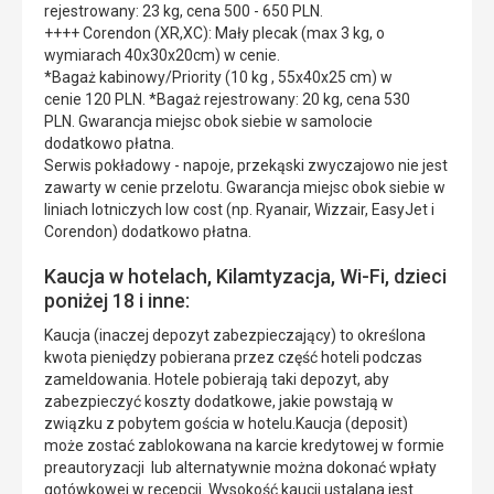
rejestrowany: 23 kg, cena 500 - 650 PLN.
++++ Corendon (XR,XC): Mały plecak (max 3 kg, o
wymiarach 40x30x20cm) w cenie.
*Bagaż kabinowy/Priority (10 kg , 55x40x25 cm) w
cenie 120 PLN. *Bagaż rejestrowany: 20 kg, cena 530
PLN. Gwarancja miejsc obok siebie w samolocie
dodatkowo płatna.
Serwis pokładowy - napoje, przekąski zwyczajowo nie jest
zawarty w cenie przelotu. Gwarancja miejsc obok siebie w
liniach lotniczych low cost (np. Ryanair, Wizzair, EasyJet i
Corendon) dodatkowo płatna.
Kaucja w hotelach, Kilamtyzacja, Wi-Fi, dzieci
poniżej 18 i inne:
Kaucja (inaczej depozyt zabezpieczający) to określona
kwota pieniędzy pobierana przez część hoteli podczas
zameldowania. Hotele pobierają taki depozyt, aby
zabezpieczyć koszty dodatkowe, jakie powstają w
związku z pobytem gościa w hotelu.Kaucja (deposit)
może zostać zablokowana na karcie kredytowej w formie
preautoryzacji lub alternatywnie można dokonać wpłaty
gotówkowej w recepcji. Wysokość kaucji ustalana jest