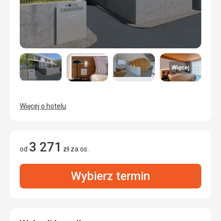
Więcej
Więcej o hotelu
3 271
od
zł
za os.
Wybierz termin