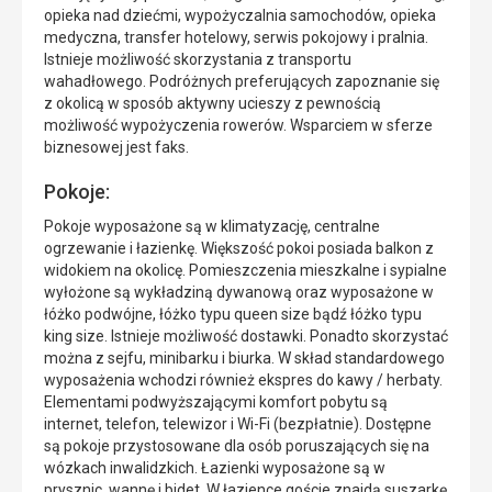
opieka nad dziećmi, wypożyczalnia samochodów, opieka
medyczna, transfer hotelowy, serwis pokojowy i pralnia.
Istnieje możliwość skorzystania z transportu
wahadłowego. Podróżnych preferujących zapoznanie się
z okolicą w sposób aktywny ucieszy z pewnością
możliwość wypożyczenia rowerów. Wsparciem w sferze
biznesowej jest faks.
Pokoje:
Pokoje wyposażone są w klimatyzację, centralne
ogrzewanie i łazienkę. Większość pokoi posiada balkon z
widokiem na okolicę. Pomieszczenia mieszkalne i sypialne
wyłożone są wykładziną dywanową oraz wyposażone w
łóżko podwójne, łóżko typu queen size bądź łóżko typu
king size. Istnieje możliwość dostawki. Ponadto skorzystać
można z sejfu, minibarku i biurka. W skład standardowego
wyposażenia wchodzi również ekspres do kawy / herbaty.
Elementami podwyższającymi komfort pobytu są
internet, telefon, telewizor i Wi-Fi (bezpłatnie). Dostępne
są pokoje przystosowane dla osób poruszających się na
wózkach inwalidzkich. Łazienki wyposażone są w
prysznic, wannę i bidet. W łazience goście znajdą suszarkę