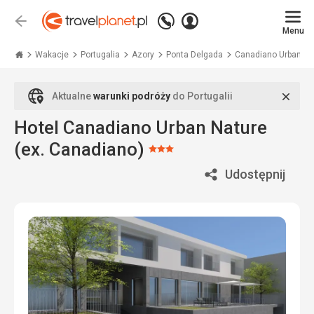
Zadzwoń
Zaloguj
Wstecz
+48
Menu
się
Travelplanet.pl
71
771
Wakacje
Portugalia
Azory
Ponta Delgada
Canadiano Urban Nat
76
70
Zamk
Aktualne
warunki podróży
do Portugalii
Hotel Canadiano Urban Nature
(ex. Canadiano)
Ocena:
3/5
Udostępnij