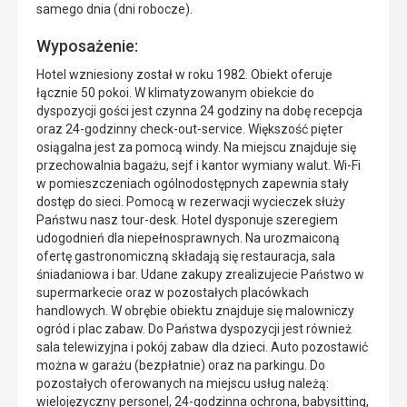
samego dnia (dni robocze).
Wyposażenie:
Hotel wzniesiony został w roku 1982. Obiekt oferuje
łącznie 50 pokoi. W klimatyzowanym obiekcie do
dyspozycji gości jest czynna 24 godziny na dobę recepcja
oraz 24-godzinny check-out-service. Większość pięter
osiągalna jest za pomocą windy. Na miejscu znajduje się
przechowalnia bagażu, sejf i kantor wymiany walut. Wi-Fi
w pomieszczeniach ogólnodostępnych zapewnia stały
dostęp do sieci. Pomocą w rezerwacji wycieczek służy
Państwu nasz tour-desk. Hotel dysponuje szeregiem
udogodnień dla niepełnosprawnych. Na urozmaiconą
ofertę gastronomiczną składają się restauracja, sala
śniadaniowa i bar. Udane zakupy zrealizujecie Państwo w
supermarkecie oraz w pozostałych placówkach
handlowych. W obrębie obiektu znajduje się malowniczy
ogród i plac zabaw. Do Państwa dyspozycji jest również
sala telewizyjna i pokój zabaw dla dzieci. Auto pozostawić
można w garażu (bezpłatnie) oraz na parkingu. Do
pozostałych oferowanych na miejscu usług należą:
wielojęzyczny personel, 24-godzinna ochrona, babysitting,