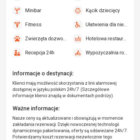
Minibar
Kącik dziecięcy
tak
Minibar,
tak
Kącik
Bar
dziecięcy,
Fitness
Ułatwienia dla niepełnosprawnych
Plac
tak
Fitness
tak
Ułatwienia
zabaw
dla
Zwierzęta dozwolone
Hotelowa restauracja
niepełnosprawnych
tak
Zwierzęta
tak
Hotelowa
dozwolone
restauracja
Recepcja 24h
Wypożyczalnia rowerów
tak
Recepcja
tak
Wypożyczalnia
24h
rowerów
Informacje o destynacji:
Klienci mają możliwość skorzystania z linii alarmowej
dostępnej w języku polskim 24h/7 (Szczegółowe
informacje klienci znajdą w dokumentach podróży).
Ważne informacje:
Nasze ceny są aktualizowane i obowiązują w momencie
zakładania rezerwacji. Dzięki nowoczesnej technologii
dynamicznego pakietowania, oferty są odświeżane 24h/7.
Potwierdzamy koszt rezerwacji niezwłocznie tego