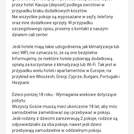
przez hotel. Kaucja (deposit) podlega zwrotowi w
przypadku braku dodatkowych kosztów.
Nie wszystkie pokoje są wyposażane w sejfy, telefony
oraz inne dodatkowe sprzęty. W przypadku
szczegółowego opisu, prosimy o kontakt z naszym
działem call center.
Jeśli hotele mają takie udogodnienia, jak klimatyzacja lub
sieć WIFI, nie oznacza to, że są one bezpłatne.
Informujemy, że niektóre hotele pobierają dodatkową
opłatę za korzystanie z klimatyzacji lub Wi-Fi. Tak jest w
przypadku wielu hoteli i apartamentów w Europie, na
przykład we Włoszech, Grecji, Cyprze, Bułgarii, Portugalii i
Hiszpanii.
Dzieci poniżej 18 roku - Wymagania wiekowe dotyczące
pobytu:
Wszyscy Goście muszą mieć ukończone 18 lat, aby móc
samodzielnie zameldować się i przebywać w pokoju.
Jeśli rodziny z dziećmi zarezerwują 2 pokoje, rodzice są
odpowiedzialni za oba pokoje, nawet jeśli dzieci
przebywają samodzielnie w oddzielnym pokoju.