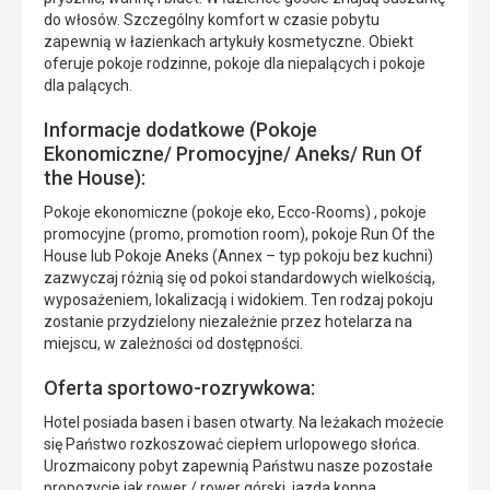
do włosów. Szczególny komfort w czasie pobytu
zapewnią w łazienkach artykuły kosmetyczne. Obiekt
oferuje pokoje rodzinne, pokoje dla niepalących i pokoje
dla palących.
Informacje dodatkowe (Pokoje
Ekonomiczne/ Promocyjne/ Aneks/ Run Of
the House):
Pokoje ekonomiczne (pokoje eko, Ecco-Rooms) , pokoje
promocyjne (promo, promotion room), pokoje Run Of the
House lub Pokoje Aneks (Annex – typ pokoju bez kuchni)
zazwyczaj różnią się od pokoi standardowych wielkością,
wyposażeniem, lokalizacją i widokiem. Ten rodzaj pokoju
zostanie przydzielony niezależnie przez hotelarza na
miejscu, w zależności od dostępności.
Oferta sportowo-rozrywkowa:
Hotel posiada basen i basen otwarty. Na leżakach możecie
się Państwo rozkoszować ciepłem urlopowego słońca.
Urozmaicony pobyt zapewnią Państwu nasze pozostałe
propozycje jak rower / rower górski, jazda konna,