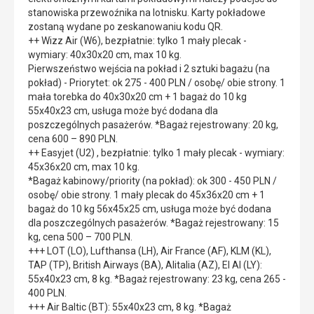
stanowiska przewoźnika na lotnisku. Karty pokładowe
zostaną wydane po zeskanowaniu kodu QR.
++ Wizz Air (W6), bezpłatnie: tylko 1 mały plecak -
wymiary: 40x30x20 cm, max 10 kg.
Pierwszeństwo wejścia na pokład i 2 sztuki bagażu (na
pokład) - Priorytet: ok 275 - 400 PLN / osobę/ obie strony. 1
mała torebka do 40x30x20 cm + 1 bagaż do 10 kg
55x40x23 cm, usługa może być dodana dla
poszczególnych pasażerów. *Bagaż rejestrowany: 20 kg,
cena 600 – 890 PLN.
++ Easyjet (U2) , bezpłatnie: tylko 1 mały plecak - wymiary:
45x36x20 cm, max 10 kg.
*Bagaż kabinowy/priority (na pokład): ok 300 - 450 PLN /
osobę/ obie strony. 1 mały plecak do 45x36x20 cm + 1
bagaż do 10 kg 56x45x25 cm, usługa może być dodana
dla poszczególnych pasażerów. *Bagaż rejestrowany: 15
kg, cena 500 – 700 PLN.
+++ LOT (LO), Lufthansa (LH), Air France (AF), KLM (KL),
TAP (TP), British Airways (BA), Alitalia (AZ), El Al (LY):
55x40x23 cm, 8 kg. *Bagaż rejestrowany: 23 kg, cena 265 -
400 PLN.
+++ Air Baltic (BT): 55x40x23 cm, 8 kg. *Bagaż