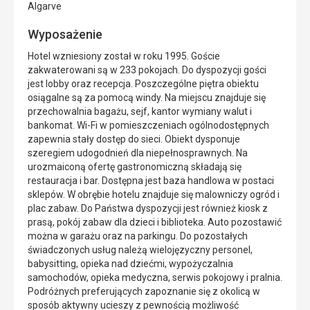
Algarve
Wyposażenie
Hotel wzniesiony został w roku 1995. Goście
zakwaterowani są w 233 pokojach. Do dyspozycji gości
jest lobby oraz recepcja. Poszczególne piętra obiektu
osiągalne są za pomocą windy. Na miejscu znajduje się
przechowalnia bagażu, sejf, kantor wymiany walut i
bankomat. Wi-Fi w pomieszczeniach ogólnodostępnych
zapewnia stały dostęp do sieci. Obiekt dysponuje
szeregiem udogodnień dla niepełnosprawnych. Na
urozmaiconą ofertę gastronomiczną składają się
restauracja i bar. Dostępna jest baza handlowa w postaci
sklepów. W obrębie hotelu znajduje się malowniczy ogród i
plac zabaw. Do Państwa dyspozycji jest również kiosk z
prasą, pokój zabaw dla dzieci i biblioteka. Auto pozostawić
można w garażu oraz na parkingu. Do pozostałych
świadczonych usług należą wielojęzyczny personel,
babysitting, opieka nad dziećmi, wypożyczalnia
samochodów, opieka medyczna, serwis pokojowy i pralnia.
Podróżnych preferujących zapoznanie się z okolicą w
sposób aktywny ucieszy z pewnością możliwość