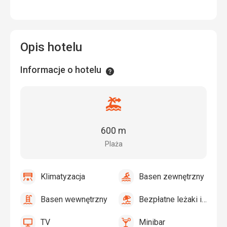
Opis hotelu
Informacje o hotelu
Informacje
Odległość
od
plaży
600 m
Plaża
Klimatyzacja
Basen zewnętrzny
tak
Klimatyzacja
tak
Basen
zewnętrzny
Basen wewnętrzny
Bezpłatne leżaki i parasole przy basenie
tak
Basen
tak
Bezpłatne
wewnętrzny
leżaki
TV
Minibar
i
TV
Minibar,