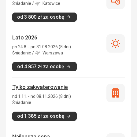
Last
Śniadanie
/
Katowice
minute
od
3 800
zł
za osobę
Lato 2026
Lato
pn 24.8. - pn 31.08.2026 (8 dni)
2026
Śniadanie
/
Warszawa
od
4 857
zł
za osobę
Tylko zakwaterowanie
Tylko
nd 1.11. - nd 08.11.2026 (8 dni)
zakwatero
Śniadanie
od
1 385
zł
za osobę
Najlepsza cena