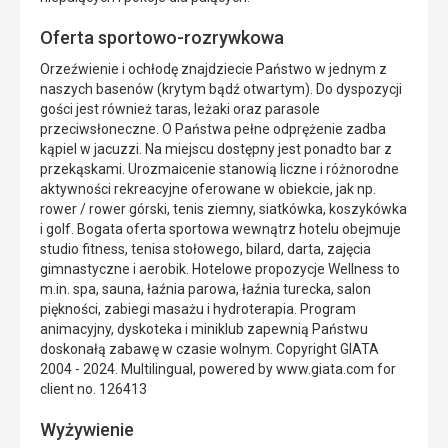
Oferta sportowo-rozrywkowa
Orzeźwienie i ochłodę znajdziecie Państwo w jednym z
naszych basenów (krytym bądź otwartym). Do dyspozycji
gości jest również taras, leżaki oraz parasole
przeciwsłoneczne. O Państwa pełne odprężenie zadba
kąpiel w jacuzzi. Na miejscu dostępny jest ponadto bar z
przekąskami. Urozmaicenie stanowią liczne i różnorodne
aktywności rekreacyjne oferowane w obiekcie, jak np.
rower / rower górski, tenis ziemny, siatkówka, koszykówka
i golf. Bogata oferta sportowa wewnątrz hotelu obejmuje
studio fitness, tenisa stołowego, bilard, darta, zajęcia
gimnastyczne i aerobik. Hotelowe propozycje Wellness to
m.in. spa, sauna, łaźnia parowa, łaźnia turecka, salon
piękności, zabiegi masażu i hydroterapia. Program
animacyjny, dyskoteka i miniklub zapewnią Państwu
doskonałą zabawę w czasie wolnym. Copyright GIATA
2004 - 2024. Multilingual, powered by www.giata.com for
client no. 126413
Wyżywienie