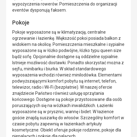
wypożyczenia rowerów. Pomieszczenia do organizacji
eventów dysponują faksem.
Pokoje
Pokoje wyposażone są w klimatyzację, centralne
ogrzewanie i łazienkę. Większość pokoi posiada balkon z
widokiem na okolicę. Pomieszczenia mieszkalne i sypialne
wyposażone są w łóżko podwójne, łóżko typu queen size
bądź sofę. Opcjonalnie dostępne są oddzielne sypialnie.
Istnieje możliwość dostawki. Ponadto skorzystać można z
sejfu, minibarku i biurka. W skład standardowego
wyposażenia wchodzi również minilodówka. Elementami
podwyższającymi komfort pobytu są internet, telefon,
telewizor, radio i Wi-Fi (bezpłatnie). W naszej ofercie
znajdziecie Państwo również usługę sprzątania
końcowego. Dostępne są pokoje przystosowane dla osób
poruszających się na wózkach inwalidzkich. Łazienki
wyposażone są w prysznic, wannę i bidet. W łazience
goście znajdą suszarkę do włosów. Szczególny komfort w
czasie pobytu zapewnią w łazienkach artykuły
kosmetyczne. Obiekt oferuje pokoje rodzinne, pokoje dla
niepalących i pokoje dla palących.