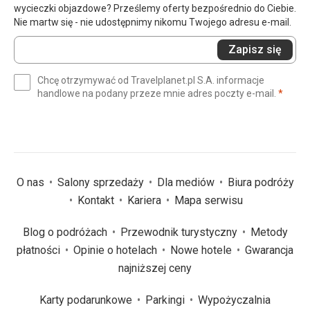
wycieczki objazdowe? Prześlemy oferty bezpośrednio do Ciebie.
Nie martw się - nie udostępnimy nikomu Twojego adresu e-mail.
Wprowadź
Zapisz się
swój
e-
Chcę otrzymywać od Travelplanet.pl S.A. informacje
mail
(wym
handlowe na podany przeze mnie adres poczty e-mail.
*
(wymagane)
*
O nas
Salony sprzedaży
Dla mediów
Biura podróży
Kontakt
Kariera
Mapa serwisu
Blog o podróżach
Przewodnik turystyczny
Metody
płatności
Opinie o hotelach
Nowe hotele
Gwarancja
najniższej ceny
Karty podarunkowe
Parkingi
Wypożyczalnia