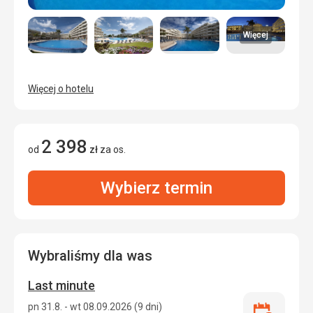
Więcej
Więcej o hotelu
2 398
od
zł
za os.
Wybierz termin
Wybraliśmy dla was
Last minute
pn 31.8. - wt 08.09.2026 (9 dni)