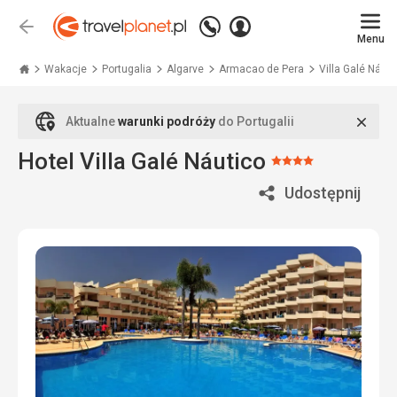
Zadzwoń
Zaloguj
Wstecz
+48
Menu
się
Travelplanet.pl
71
771
Wakacje
Portugalia
Algarve
Armacao de Pera
Villa Galé Náuti
76
70
Zamk
Aktualne
warunki podróży
do Portugalii
Hotel Villa Galé Náutico
Ocena:
4/5
Udostępnij