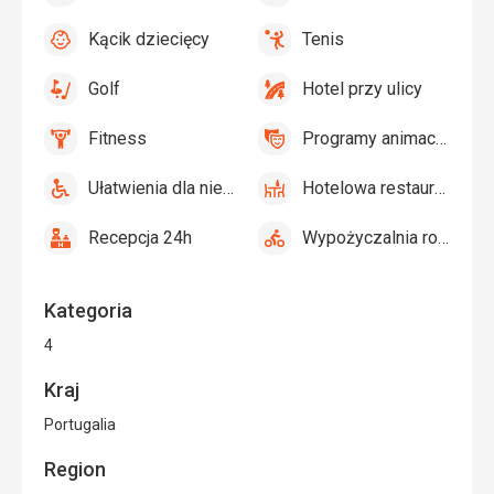
tak
tak
parasole
Bar
Kącik dziecięcy
Tenis
przy
tak
Kącik
tak
Tenis,
basenie
dziecięcy,
Siatkówka
Golf
Hotel przy ulicy
Plac
tak
Golf
tak
Hotel
zabaw,
przy
Fitness
Programy animacyjne
Basen
ulicy
tak
Fitness
tak
Programy
dla
animacyjne
dzieci
Ułatwienia dla niepełnosprawnych
Hotelowa restauracja
tak
Ułatwienia
tak
Hotelowa
dla
restauracja
Recepcja 24h
Wypożyczalnia rowerów
niepełnosprawnych
tak
Recepcja
tak
Wypożyczalnia
24h
rowerów
Kategoria
4
Kraj
Portugalia
Region