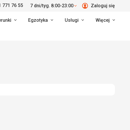
 771 76 55
7 dni/tyg. 8:00-23:00
Zaloguj się
erunki
Egzotyka
Usługi
Więcej