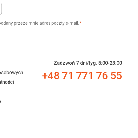
(wymagane)
podany przeze mnie adres poczty e-mail.
*
y
Zadzwoń 7 dni/tyg. 8:00-23:00
+48 71 771 76 55
 osobowych
tności
R
e