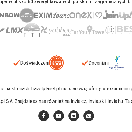
jemy blisko 60 zweryfikowanych polskich i zagranicznych b
Doświadczeni
Doceniani
ne na stronach Travelplanet.pl nie stanowią oferty w rozumieni
pl S.A. Znajdziesz nas również na
Invia.cz
,
Invia.sk
i
Invia.hu
. Ta
Facebook
YouTube
Instagram
E-
mail