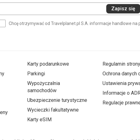
Wprowadź
Zapisz się
swój
e-
Chcę otrzymywać od Travelplanet.pl S.A. informacje handlowe na 
mail
(wymagane)
Karty podarunkowe
Regulamin stron
ny
Parkingi
Ochrona danych
Wypożyczalnia
Ustawienia prywa
samochodów
Informacje o AD
Ubezpieczenie turystyczne
Regulacje prawn
Wycieczki fakultatywne
ceny
Karty eSIM