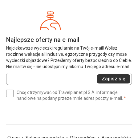
Najlepsze oferty na e-mail
Najciekawsze wycieczki regularnie na Twój e-mail! Wolisz
rodzinne wakacje all inclusive, egzotyczne przygody czy może
wycieczki objazdowe? Prześlemy oferty bezpośrednio do Ciebie.
Nie martw się - nie udostępnimy nikomu Twojego adresu e-mail.
Wprowadź
Zapisz się
swój
e-
Chcę otrzymywać od Travelplanet.pl S.A. informacje
mail
(wym
handlowe na podany przeze mnie adres poczty e-mail.
*
(wymagane)
*
O nas
Salony sprzedaży
Dla mediów
Biura podróży