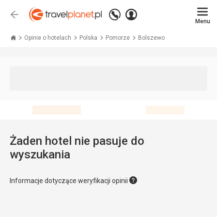
Zadzwoń
Zaloguj
Wstecz
+48 71 771 76 55
Menu
się
Travelplanet.pl
Opinie o hotelach
Polska
Pomorze
Bolszewo
Żaden hotel nie pasuje do
wyszukania
Informacje dotyczące weryfikacji opinii