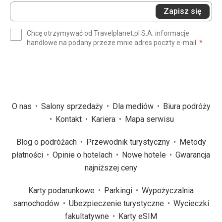
Wprowadź
Zapisz się
swój
e-
Chcę otrzymywać od Travelplanet.pl S.A. informacje
mail
(wym
handlowe na podany przeze mnie adres poczty e-mail.
*
(wymagane)
*
O nas
Salony sprzedaży
Dla mediów
Biura podróży
Kontakt
Kariera
Mapa serwisu
Blog o podróżach
Przewodnik turystyczny
Metody
płatności
Opinie o hotelach
Nowe hotele
Gwarancja
najniższej ceny
Karty podarunkowe
Parkingi
Wypożyczalnia
samochodów
Ubezpieczenie turystyczne
Wycieczki
fakultatywne
Karty eSIM