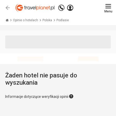
Zadzwoń
Zaloguj
Wstecz
+48 71 771 76 55
Menu
się
Travelplanet.pl
Opinie o hotelach
Polska
Podlasie
Żaden hotel nie pasuje do
wyszukania
Informacje dotyczące weryfikacji opinii