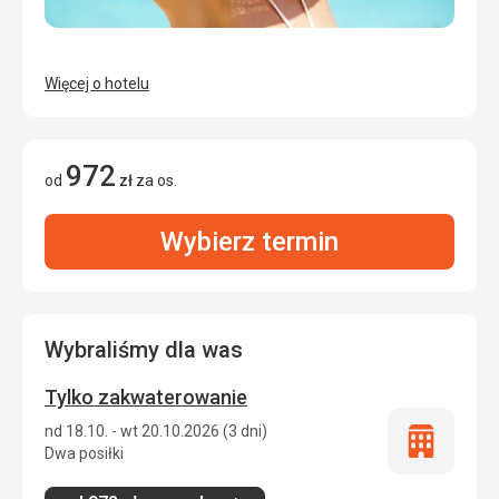
Więcej o hotelu
972
od
zł
za os.
Wybierz termin
Wybraliśmy dla was
Tylko zakwaterowanie
nd 18.10. - wt 20.10.2026 (3 dni)
Tylko
Dwa posiłki
zakwatero