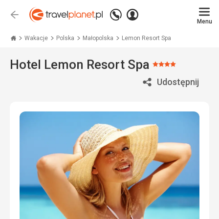
Zadzwoń
Zaloguj
Wstecz
+48
Menu
się
Travelplanet.pl
71
771
Wakacje
Polska
Małopolska
Lemon Resort Spa
76
70
Hotel Lemon Resort Spa
Ocena:
4/5
Udostępnij