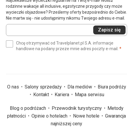
Najciekawsze wycieczki regularnie na Twój e-mail! Wolisz
rodzinne wakacje all inclusive, egzotyczne przygody czy może
wycieczki objazdowe? Prześlemy oferty bezpośrednio do Ciebie.
Nie martw się - nie udostępnimy nikomu Twojego adresu e-mail.
Wprowadź
Zapisz się
swój
e-
Chcę otrzymywać od Travelplanet.pl S.A. informacje
mail
(wym
handlowe na podany przeze mnie adres poczty e-mail.
*
(wymagane)
*
O nas
Salony sprzedaży
Dla mediów
Biura podróży
Kontakt
Kariera
Mapa serwisu
Blog o podróżach
Przewodnik turystyczny
Metody
płatności
Opinie o hotelach
Nowe hotele
Gwarancja
najniższej ceny