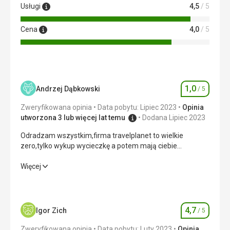
Usługi
4,5
/ 5
Cena
4,0
/ 5
1,0
Andrzej Dąbkowski
/ 5
Ocena
Zweryfikowana opinia
Data pobytu: Lipiec 2023
Opinia
utworzona 3 lub więcej lat temu
Dodana Lipiec 2023
Odradzam wszystkim,firma travelplanet to wielkie
zero,tylko wykup wycieczkę a potem mają ciebie
gdzies,nie ma odpowiedzialnych osob,sami pośrednicy
bez osob odpowiedzialnych.PORAŻKA!!!!
Odradzam wszystkim,firma travelplanet to wielkie
Więcej
zero,tylko wykup wycieczkę a potem mają ciebie
gdzies,nie ma odpowiedzialnych osob,sami pośrednicy
bez osob odpowiedzialnych.PORAŻKA!!!!
4,7
Igor Zich
/ 5
Ocena
Wyżywienie
1,0
/ 5
Zweryfikowana opinia
Data pobytu: Luty 2023
Opinia