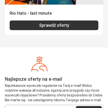
Ta recenzja została automatycznie przetłumaczona za
Rio Hato - last minute
pomocą Google Translate
Sprawdź oferty
Najlepsze oferty na e-mail
Najciekawsze wycieczki regularnie na Twój e-mail! Wolisz
rodzinne wakacje all inclusive, egzotyczne przygody czy może
wycieczki objazdowe? Prześlemy oferty bezpośrednio do Ciebie.
Nie martw się - nie udostępnimy nikomu Twojego adresu e-mail.
Wprowadź