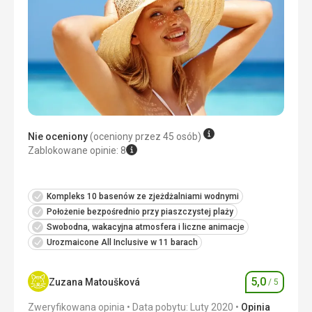
Zakwaterowanie
Naprawdę dobry
Usługi
Naprawdę dobry
Ta recenzja została automatycznie przetłumaczona za
pomocą Google Translate
Nie oceniony
(oceniony przez 45 osób)
Zablokowane opinie: 8
Kompleks 10 basenów ze zjeżdżalniami wodnymi
Położenie bezpośrednio przy piaszczystej plaży
Swobodna, wakacyjna atmosfera i liczne animacje
Urozmaicone All Inclusive w 11 barach
5,0
Zuzana Matoušková
/ 5
Ocena
Zweryfikowana opinia
Data pobytu: Luty 2020
Opinia