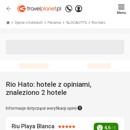
Zadzwoń
Zaloguj
Wstecz
+48 71 771 76 55
Menu
się
Travelplanet.pl
Opinie o hotelach
Panama
%LOCALITY%
Rio Hato
Rio Hato: hotele z opiniami,
znaleziono 2 hotele
Informacje dotyczące weryfikacji opinii
Riu Playa Blanca
Ocena:
4,6
/ 5