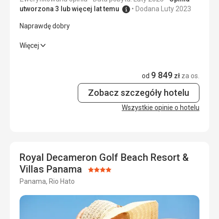
Zakwaterowanie
1,0
/ 5
utworzona 3 lub więcej lat temu
Dodana Luty 2023
Naprawdę dobry
Okolica
1,0
/ 5
Naprawdę dobry
Więcej
Usługi
1,0
/ 5
Wyżywienie
5,0
/ 5
Cena
1,0
/ 5
9 849
od
zł
za os.
Zakwaterowanie
4,0
/ 5
Zobacz szczegóły hotelu
Okolica
4,0
/ 5
Wszystkie opinie o hotelu
Usługi
5,0
/ 5
Cena
4,0
/ 5
Royal Decameron Golf Beach Resort &
Villas Panama
Ocena:
Plaża
Panama, Rio Hato
4/5
Bardzo dobry
Wyżywienie
Bardzo dobry