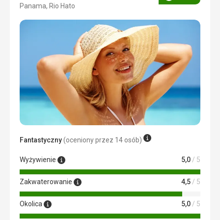
Ocena
Panama, Rio Hato
5/5
Fantastyczny
(oceniony przez 14 osób)
Wyżywienie
5,0
/ 5
Zakwaterowanie
4,5
/ 5
Okolica
5,0
/ 5