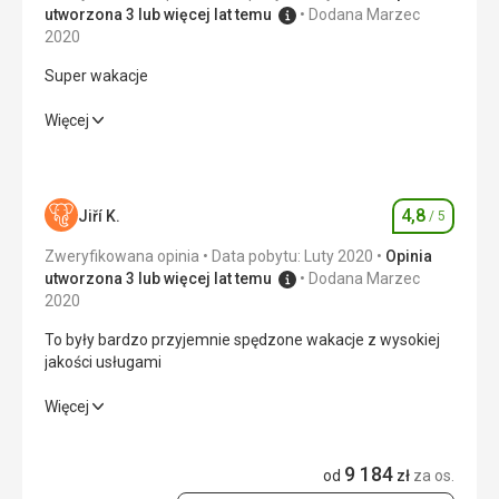
utworzona 3 lub więcej lat temu
Dodana Marzec
2020
Super wakacje
Super wakacje
Więcej
Wyżywienie
5,0
/ 5
Zakwaterowanie
5,0
/ 5
4,8
Jiří K.
/ 5
Ocena
Okolica
5,0
/ 5
Zweryfikowana opinia
Data pobytu: Luty 2020
Opinia
utworzona 3 lub więcej lat temu
Dodana Marzec
Usługi
5,0
/ 5
2020
To były bardzo przyjemnie spędzone wakacje z wysokiej
Cena
5,0
/ 5
jakości usługami
To były bardzo przyjemnie spędzone wakacje z wysokiej
Więcej
Plaża
jakości usługami
Piękna i czysta
Wyżywienie
9 184
Wyżywienie
4,0
/ 5
od
zł
za os.
Doskonała