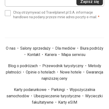
Zapisz się
swój
e-
Chcę otrzymywać od Travelplanet.pl S.A. informacje
mail
(wym
handlowe na podany przeze mnie adres poczty e-mail.
*
(wymagane)
*
O nas
Salony sprzedaży
Dla mediów
Biura podróży
Kontakt
Kariera
Mapa serwisu
Blog o podróżach
Przewodnik turystyczny
Metody
płatności
Opinie o hotelach
Nowe hotele
Gwarancja
najniższej ceny
Karty podarunkowe
Parkingi
Wypożyczalnia
samochodów
Ubezpieczenie turystyczne
Wycieczki
fakultatywne
Karty eSIM