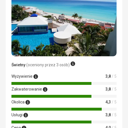
pomocą Google Translate
Świetny
(oceniony przez 3 osób)
Wyżywienie
3,8
/ 5
Zakwaterowanie
3,8
/ 5
Okolica
4,3
/ 5
Usługi
3,8
/ 5
Cena
4,0
/ 5