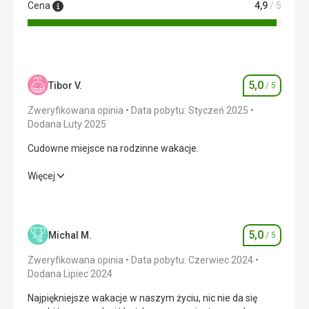
Cena
4,9
/ 5
Ta recenzja została automatycznie przetłumaczona za
pomocą Google Translate
5,0
Tibor V.
/ 5
Ocena
Zweryfikowana opinia
Data pobytu: Styczeń 2025
Dodana Luty 2025
Cudowne miejsce na rodzinne wakacje.
Cudowne miejsce na rodzinne wakacje.
Więcej
Wyżywienie
5,0
/ 5
Zakwaterowanie
5,0
/ 5
5,0
Michal M.
/ 5
Ocena
Okolica
5,0
/ 5
Zweryfikowana opinia
Data pobytu: Czerwiec 2024
Dodana Lipiec 2024
Usługi
5,0
/ 5
Najpiękniejsze wakacje w naszym życiu, nic nie da się