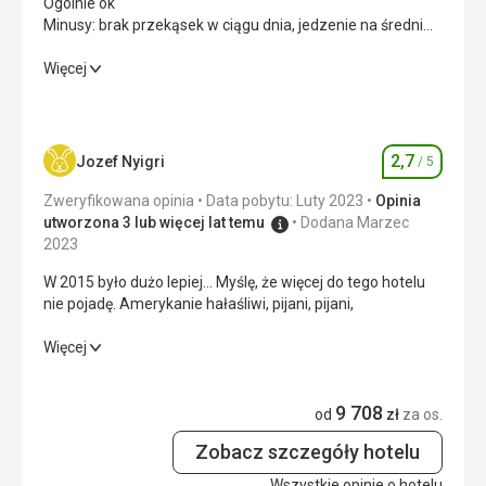
Ogólnie ok
Minusy: brak przekąsek w ciągu dnia, jedzenie na średnim
Ta recenzja została automatycznie przetłumaczona za
poziomie
pomocą Google Translate
Plusy: czysta plaża, animacje
Ogólnie ok
Więcej
Minusy: brak przekąsek w ciągu dnia, jedzenie na średnim
poziomie
Plusy: czysta plaża, animacje
2,7
Jozef Nyigri
/ 5
Ocena
Wyżywienie
2,0
/ 5
Zweryfikowana opinia
Data pobytu: Luty 2023
Opinia
Zakwaterowanie
4,0
/ 5
utworzona 3 lub więcej lat temu
Dodana Marzec
2023
Okolica
4,0
/ 5
W 2015 było dużo lepiej... Myślę, że więcej do tego hotelu
nie pojadę. Amerykanie hałaśliwi, pijani, pijani,
Usługi
3,0
/ 5
W 2015 było dużo lepiej... Myślę, że więcej do tego hotelu
Więcej
Cena
4,0
/ 5
nie pojadę. Amerykanie hałaśliwi, pijani, pijani,
9 708
Wyżywienie
2,0
/ 5
od
zł
za os.
Plaża
Ok
Zobacz szczegóły hotelu
Zakwaterowanie
2,0
/ 5
Wyżywienie
Wszystkie opinie o hotelu