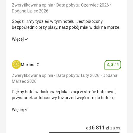
ważenia bagażu.
Zweryfikowana opinia
Data pobytu: Czerwiec 2026
Dodana Lipiec 2026
Ta recenzja została automatycznie przetłumaczona za
pomocą Google Translate
Spędziliśmy tydzień w tym hotelu. Jest położony
bezpośrednio przy plaży, nasz pokój miał widok na morze.
Spędziliśmy tydzień w tym hotelu. Jest położony
Więcej
bezpośrednio przy plaży, nasz pokój miał widok na morze.
Wyżywienie
5,0
/ 5
4,3
Martina G.
/ 5
Ocena
Zakwaterowanie
5,0
/ 5
Zweryfikowana opinia
Data pobytu: Luty 2026
Dodana
Okolica
5,0
/ 5
Marzec 2026
Piękny hotel w doskonałej lokalizacji w strefie hotelowej,
Usługi
5,0
/ 5
przystanek autobusowy tuż przed wejściem do hotelu,
piękna, zadbana plaża
Cena
5,0
/ 5
Piękny hotel w doskonałej lokalizacji w strefie hotelowej,
Więcej
przystanek autobusowy tuż przed wejściem do hotelu,
piękna, zadbana plaża
Plaża
6 811
od
zł
za os.
Piękna, cudowna plaża.