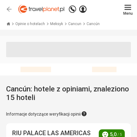
Zadzwoń
Zaloguj
Wstecz
+48 71 771 76 55
Menu
się
Travelplanet.pl
Opinie o hotelach
Meksyk
Cancun
Cancún
Cancún: hotele z opiniami, znaleziono
15 hoteli
Informacje dotyczące weryfikacji opinii
RIU PALACE LAS AMERICAS
5,0
/ 5