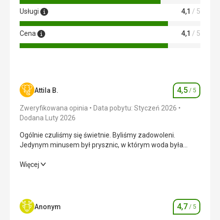
Usługi
4,1
/ 5
Cena
4,1
/ 5
4,5
Attila B.
/ 5
Ocena
Zweryfikowana opinia
Data pobytu: Styczeń 2026
Dodana Luty 2026
Ogólnie czuliśmy się świetnie. Byliśmy zadowoleni.
Jedynym minusem był prysznic, w którym woda była
ledwo letnia.
Ogólnie czuliśmy się świetnie. Byliśmy zadowoleni.
Więcej
Jedynym minusem był prysznic, w którym woda była
ledwo letnia.
Wyżywienie
5,0
/ 5
4,7
Anonym
/ 5
Ocena