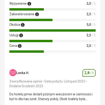
Wyżywienie
2,0
/ 5
Zakwaterowanie
2,5
/ 5
Okolica
5,0
/ 5
Usługi
2,5
/ 5
Cena
2,0
/ 5
2,8
Lenka H.
/ 5
Ocena
Zweryfikowana opinia
Data pobytu: Listopad 2023
Dodana Grudzień 2023
Do hotelu jsmw dotarli późnym wieczorem w ciemności i
był to dla nas szok. Starszy pokój. Obok toalety była
kałuża, łazienka nie wyglądała dobrze. Nie mieliśmy