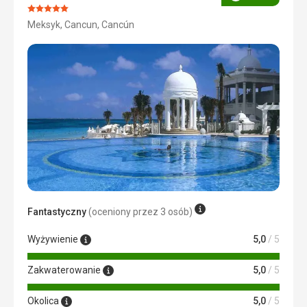
Ocena
Ocena:
Meksyk, Cancun, Cancún
5/5
Fantastyczny
(oceniony przez 3 osób)
Wyżywienie
5,0
/ 5
Zakwaterowanie
5,0
/ 5
Okolica
5,0
/ 5