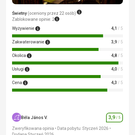
pomocą Google Translate
Świetny
(oceniony przez 22 osób)
Zablokowane opinie: 2
Wyżywienie
4,1
/ 5
Zakwaterowanie
3,9
/ 5
Okolica
4,8
/ 5
Usługi
4,0
/ 5
Cena
4,3
/ 5
3,9
Béla János V.
/ 5
Ocena
Zweryfikowana opinia
Data pobytu: Styczeń 2026
Dodana Styczeń 2026