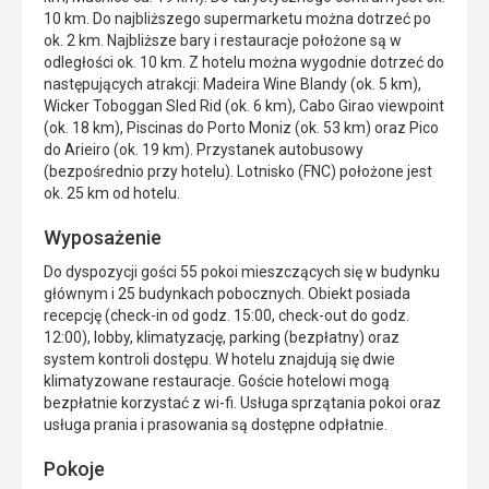
10 km. Do najbliższego supermarketu można dotrzeć po
ok. 2 km. Najbliższe bary i restauracje położone są w
odległości ok. 10 km. Z hotelu można wygodnie dotrzeć do
następujących atrakcji: Madeira Wine Blandy (ok. 5 km),
Wicker Toboggan Sled Rid (ok. 6 km), Cabo Girao viewpoint
(ok. 18 km), Piscinas do Porto Moniz (ok. 53 km) oraz Pico
do Arieiro (ok. 19 km). Przystanek autobusowy
(bezpośrednio przy hotelu). Lotnisko (FNC) położone jest
ok. 25 km od hotelu.
Wyposażenie
Do dyspozycji gości 55 pokoi mieszczących się w budynku
głównym i 25 budynkach pobocznych. Obiekt posiada
recepcję (check-in od godz. 15:00, check-out do godz.
12:00), lobby, klimatyzację, parking (bezpłatny) oraz
system kontroli dostępu. W hotelu znajdują się dwie
klimatyzowane restauracje. Goście hotelowi mogą
bezpłatnie korzystać z wi-fi. Usługa sprzątania pokoi oraz
usługa prania i prasowania są dostępne odpłatnie.
Pokoje