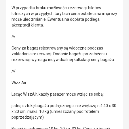
W przypadku braku możliwości rezerwacji biletów
lotniczych w przyjętych taryfach cena ostateczna imprezy
może ulec zmianie. Ewentualna dopłata podlega
akceptacji klienta.
///
Ceny za bagaż rejestrowany są widoczne podczas
zakładania rezerwacji. Dodanie bagażu po założeniu
rezerwacji wymaga indywidualnej kalkulacji ceny bagażu.
///
Wizz Air
Lecąc WizzAir, każdy pasażer może wziąć ze sobą:
jedną sztukę bagażu podręcznego, nie większą niż 40 x 30
x 20 cm, maks. 10 kg (umieszczany pod fotelem
poprzedzającym).
Bagaż rejestrowany 10 kg, 20 kg, 32 kg. Ceny za bagaż