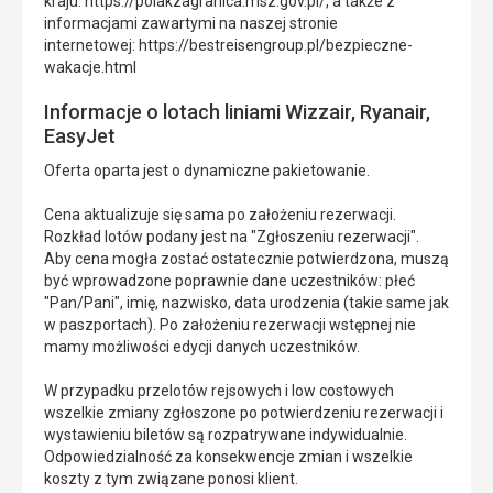
kraju: https://polakzagranica.msz.gov.pl/, a także z
informacjami zawartymi na naszej stronie
internetowej: https://bestreisengroup.pl/bezpieczne-
wakacje.html
Informacje o lotach liniami Wizzair, Ryanair,
EasyJet
Oferta oparta jest o dynamiczne pakietowanie.
Cena aktualizuje się sama po założeniu rezerwacji.
Rozkład lotów podany jest na "Zgłoszeniu rezerwacji".
Aby cena mogła zostać ostatecznie potwierdzona, muszą
być wprowadzone poprawnie dane uczestników: płeć
"Pan/Pani", imię, nazwisko, data urodzenia (takie same jak
w paszportach). Po założeniu rezerwacji wstępnej nie
mamy możliwości edycji danych uczestników.
W przypadku przelotów rejsowych i low costowych
wszelkie zmiany zgłoszone po potwierdzeniu rezerwacji i
wystawieniu biletów są rozpatrywane indywidualnie.
Odpowiedzialność za konsekwencje zmian i wszelkie
koszty z tym związane ponosi klient.