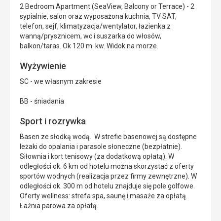
2 Bedroom Apartment (SeaView, Balcony or Terrace) - 2
sypialnie, salon oraz wyposażona kuchnia, TV SAT,
telefon, sejf, klimatyzacja/wentylator, łazienka z
wanną/prysznicem, wc i suszarka do włosów,
balkon/taras. Ok 120 m. kw. Widok na morze.
Wyżywienie
SC - we własnym zakresie
BB - śniadania
Sport i rozrywka
Basen ze słodką wodą. W strefie basenowej są dostępne
leżaki do opalania i parasole słoneczne (bezpłatnie).
Siłownia i kort tenisowy (za dodatkową opłatą). W
odległości ok. 6 km od hotelu można skorzystać z oferty
sportów wodnych (realizacja przez firmy zewnętrzne). W
odległości ok. 300 m od hotelu znajduje się pole golfowe.
Oferty wellness: strefa spa, saunę i masaże za opłatą.
Łaźnia parowa za opłatą.