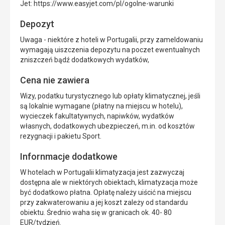
Jet: https://www.easyjet.com/pl/ogolne-warunki
Depozyt
Uwaga - niektóre z hoteli w Portugalii, przy zameldowaniu
wymagają uiszczenia depozytu na poczet ewentualnych
zniszczeń bądź dodatkowych wydatków,
Cena nie zawiera
Wizy, podatku turystycznego lub opłaty klimatycznej, jeśli
są lokalnie wymagane (płatny na miejscu w hotelu),
wycieczek fakultatywnych, napiwków, wydatków
własnych, dodatkowych ubezpieczeń, m.in. od kosztów
rezygnacji i pakietu Sport.
Infornmacje dodatkowe
W hotelach w Portugalii klimatyzacja jest zazwyczaj
dostępna ale w niektórych obiektach, klimatyzacja może
być dodatkowo płatna. Opłatę należy uiścić na miejscu
przy zakwaterowaniu a jej koszt zależy od standardu
obiektu. Średnio waha się w granicach ok. 40- 80
EUR/tydzień.