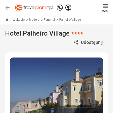
Zadzwoń
Zaloguj
Wstecz
+48
Menu
się
Travelplanet.pl
71
771
Wakacje
Madera
Funchal
Palheiro Village
76
70
Hotel Palheiro Village
Ocena:
4/5
Udostępnij