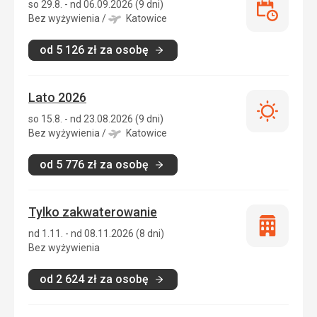
so 29.8. - nd 06.09.2026 (9 dni)
Last
Bez wyżywienia
/
Katowice
minute
od
5 126
zł
za osobę
Lato 2026
Lato
so 15.8. - nd 23.08.2026 (9 dni)
2026
Bez wyżywienia
/
Katowice
od
5 776
zł
za osobę
Tylko zakwaterowanie
Tylko
nd 1.11. - nd 08.11.2026 (8 dni)
zakwatero
Bez wyżywienia
od
2 624
zł
za osobę