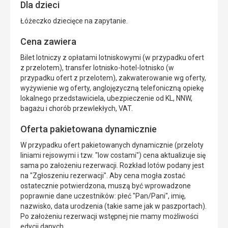
Dla dzieci
Łóżeczko dziecięce na zapytanie.
Cena zawiera
Bilet lotniczy z opłatami lotniskowymi (w przypadku ofert
z przelotem), transfer lotnisko-hotel-lotnisko (w
przypadku ofert z przelotem), zakwaterowanie wg oferty,
wyżywienie wg oferty, anglojęzyczną telefoniczną opiekę
lokalnego przedstawiciela, ubezpieczenie od KL, NNW,
bagażu i chorób przewlekłych, VAT.
Oferta pakietowana dynamicznie
W przypadku ofert pakietowanych dynamicznie (przeloty
liniami rejsowymi i tzw. "low costami") cena aktualizuje się
sama po założeniu rezerwacji. Rozkład lotów podany jest
na "Zgłoszeniu rezerwacji". Aby cena mogła zostać
ostatecznie potwierdzona, muszą być wprowadzone
poprawnie dane uczestników: płeć "Pan/Pani", imię,
nazwisko, data urodzenia (takie same jak w paszportach).
Po założeniu rezerwacji wstępnej nie mamy możliwości
edycji danych.