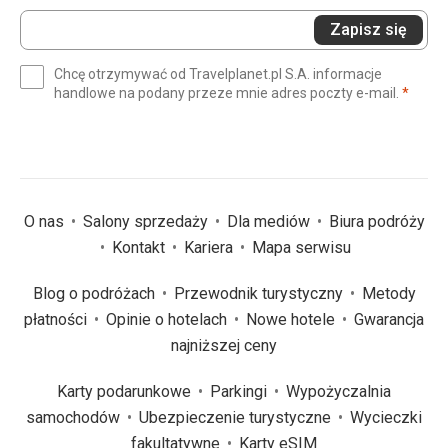
Wprowadź
Zapisz się
swój
e-
Chcę otrzymywać od Travelplanet.pl S.A. informacje
mail
(wym
handlowe na podany przeze mnie adres poczty e-mail.
*
(wymagane)
*
O nas
Salony sprzedaży
Dla mediów
Biura podróży
Kontakt
Kariera
Mapa serwisu
Blog o podróżach
Przewodnik turystyczny
Metody
płatności
Opinie o hotelach
Nowe hotele
Gwarancja
najniższej ceny
Karty podarunkowe
Parkingi
Wypożyczalnia
samochodów
Ubezpieczenie turystyczne
Wycieczki
fakultatywne
Karty eSIM