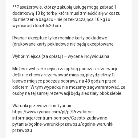
**Pasażerowie, którzy zakupią usługę mogą zabrać 1
dodatkową 10 kg torbę, która musi zmieścić się w koszu
do mierzenia bagażu - nie przekraczająca 10 kg i o
wymiarach 55x40x20 cm.
Ryanair akceptuje tylko mobilne karty pokładowe
(drukowane karty pokładowe nie będą akceptowane.
Wybór miejsca (za opłatą) – wycena indywidualna
Możesz wybrać miejsca za opłatą podczas rezerwacji.
Jeśli nie chcesz rezerwować miejsca, przydzielimy Ci
losowe miejsce podczas odprawy, na 48 godzin przed
odlotem. W tym wypadku nie możemy zagwarantować, że
osoby na tej samej rezerwacji będą siedziały obok siebie.
Warunki przewozu linii Ryanair:
https://www.ryanair.com/pl/pl/Przydatne-
informacje/centrum-pomocy/Czesto-zadawane-
pytania/ogolne-warunki-przewozu/ogolne-warunki-
przewozu