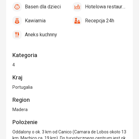
dla
Basen dla dzieci
Hotelowa restauracja
niepełnosprawnych
tak
Basen
tak
Hotelowa
dla
restauracja
Kawiarnia
Recepcja 24h
dzieci
tak
Kawiarnia
tak
Recepcja
24h
Aneks kuchnny
tak
Aneks
kuchnny
Kategoria
4
Kraj
Portugalia
Region
Madera
Położenie
Oddalony o ok. 3 km od Canico (Camara de Lobos około 13
km, Machico ca. 19 km). Do turystycznego centrum jest ok.