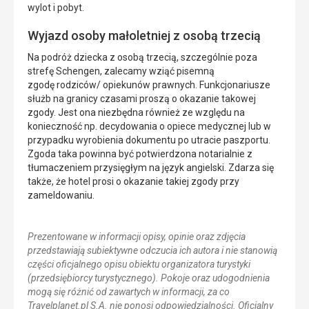
wylot i pobyt.
Wyjazd osoby małoletniej z osobą trzecią
Na podróż dziecka z osobą trzecią, szczególnie poza
strefę Schengen, zalecamy wziąć pisemną
zgodę rodziców/ opiekunów prawnych. Funkcjonariusze
służb na granicy czasami proszą o okazanie takowej
zgody. Jest ona niezbędna również ze względu na
konieczność np. decydowania o opiece medycznej lub w
przypadku wyrobienia dokumentu po utracie paszportu.
Zgoda taka powinna być potwierdzona notarialnie z
tłumaczeniem przysięgłym na język angielski. Zdarza się
także, że hotel prosi o okazanie takiej zgody przy
zameldowaniu.
Prezentowane w informacji opisy, opinie oraz zdjęcia
przedstawiają subiektywne odczucia ich autora i nie stanowią
części oficjalnego opisu obiektu organizatora turystyki
(przedsiębiorcy turystycznego). Pokoje oraz udogodnienia
mogą się różnić od zawartych w informacji, za co
Travelplanet.pl S.A. nie ponosi odpowiedzialności. Oficjalny