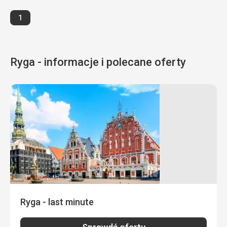
Cena
5,0
/ 5
Strona
1
Ryga - informacje i polecane oferty
Ryga - last minute