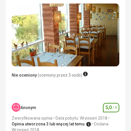
Nie oceniony
(oceniony przez 3 osób)
5,0
Anonym
/ 5
Ocena
Zweryfikowana opinia
Data pobytu: Wrzesień 2018
Opinia utworzona 3 lub więcej lat temu
Dodana
Wrzesień 2018