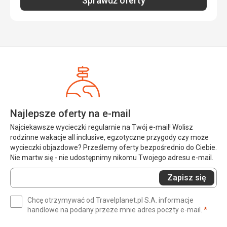
Sprawdź oferty
Najlepsze oferty na e-mail
Najciekawsze wycieczki regularnie na Twój e-mail! Wolisz
rodzinne wakacje all inclusive, egzotyczne przygody czy może
wycieczki objazdowe? Prześlemy oferty bezpośrednio do Ciebie.
Nie martw się - nie udostępnimy nikomu Twojego adresu e-mail.
Wprowadź
Zapisz się
swój
e-
Chcę otrzymywać od Travelplanet.pl S.A. informacje
mail
(wym
handlowe na podany przeze mnie adres poczty e-mail.
*
(wymagane)
*