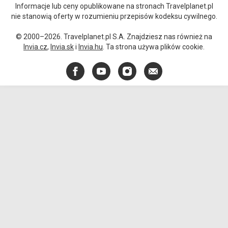
Informacje lub ceny opublikowane na stronach Travelplanet.pl
nie stanowią oferty w rozumieniu przepisów kodeksu cywilnego.
© 2000–2026. Travelplanet.pl S.A. Znajdziesz nas również na
Invia.cz
,
Invia.sk
i
Invia.hu
. Ta strona używa plików cookie.
Facebook
YouTube
Instagram
E-
mail