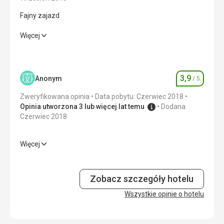
Fajny zajazd
Fajny zajazd
Więcej
Cena
5,0
/ 5
3,9
Anonym
/ 5
Ocena
Wyżywienie
Każdy zabezpiecza się sam. Bufety szwedzkie w hotelu
Zweryfikowana opinia
Data pobytu: Czerwiec 2018
były super
Opinia utworzona 3 lub więcej lat temu
Dodana
Czerwiec 2018
Zakwaterowanie
Ładnie
Więcej
Usługi
Wyżywienie
4,0
/ 5
Super śniadanie
Ta recenzja została automatycznie przetłumaczona za
Zakwaterowanie
3,0
/ 5
Zobacz szczegóły hotelu
pomocą Google Translate
Okolica
Wszystkie opinie o hotelu
3,0
/ 5
Usługi
3,0
/ 5