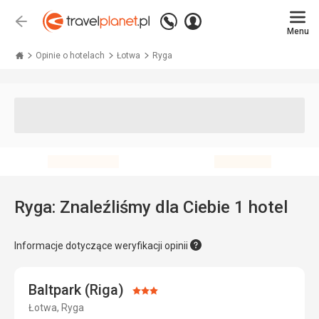
Zadzwoń
Zaloguj
Wstecz
+48 71 771 76 55
Menu
się
Travelplanet.pl
Opinie o hotelach
Łotwa
Ryga
Ryga: Znaleźliśmy dla Ciebie 1 hotel
Informacje dotyczące weryfikacji opinii
Baltpark (Riga)
Ocena:
Łotwa, Ryga
3/5