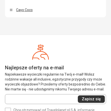
Cayo Coco
Najlepsze oferty na e-mail
Najciekawsze wycieczki regularnie na Twój e-mail! Wolisz
rodzinne wakacje all inclusive, egzotyczne przygody czy może
wycieczki objazdowe? Prześlemy oferty bezpośrednio do Ciebie.
Nie martw się - nie udostępnimy nikomu Twojego adresu e-mail.
Wprowadź
Zapisz się
swój
e-
Chcę otrzymywać od Travelplanet.pl S.A. informacje