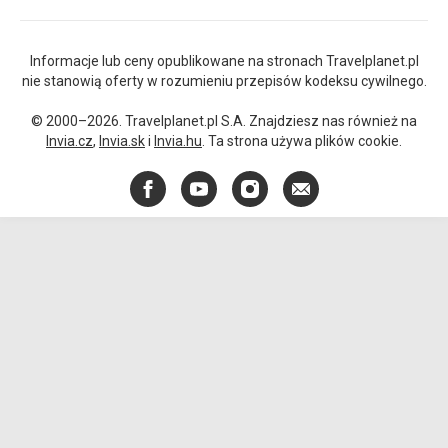
Informacje lub ceny opublikowane na stronach Travelplanet.pl
nie stanowią oferty w rozumieniu przepisów kodeksu cywilnego.
© 2000–2026. Travelplanet.pl S.A. Znajdziesz nas również na
Invia.cz
,
Invia.sk
i
Invia.hu
. Ta strona używa plików cookie.
Facebook
YouTube
Instagram
E-
mail