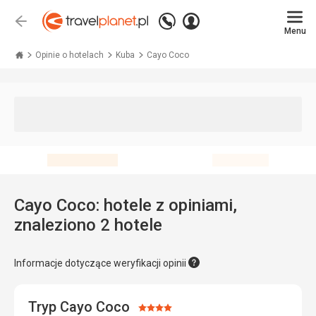
Zadzwoń
Zaloguj
Wstecz
+48 71 771 76 55
Menu
się
Travelplanet.pl
Opinie o hotelach
Kuba
Cayo Coco
Cayo Coco: hotele z opiniami,
znaleziono 2 hotele
Informacje dotyczące weryfikacji opinii
Tryp Cayo Coco
Ocena: