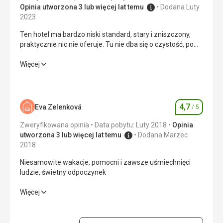
Opinia utworzona 3 lub więcej lat temu
Dodana Luty
2023
Ten hotel ma bardzo niski standard, stary i zniszczony,
praktycznie nic nie oferuje. Tu nie dba się o czystość, po
jadalni chodzą setki much, wszędzie smród. Hotelu w
żadnym wypadku nie polecam, nawet doświadczonym
Ten hotel ma bardzo niski standard, stary i zniszczony,
Więcej
podróżnikom.
praktycznie nic nie oferuje. Tu nie dba się o czystość, po
jadalni chodzą setki much, wszędzie smród. Hotelu w
żadnym wypadku nie polecam, nawet doświadczonym
podróżnikom.
4,7
Eva Zelenková
/ 5
Ocena
Wyżywienie
1,0
/ 5
Zweryfikowana opinia
Data pobytu: Luty 2018
Opinia
utworzona 3 lub więcej lat temu
Dodana Marzec
Zakwaterowanie
1,0
/ 5
2018
Niesamowite wakacje, pomocni i zawsze uśmiechnięci
Okolica
1,0
/ 5
ludzie, świetny odpoczynek
Usługi
1,0
/ 5
Niesamowite wakacje, pomocni i zawsze uśmiechnięci
Więcej
ludzie, świetny odpoczynek
Cena
1,0
/ 5
Wyżywienie
5,0
/ 5