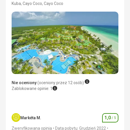
Kuba, Cayo Coco, Cayo Coco
4/5
Nie oceniony
(oceniony przez 12 osób)
Zablokowane opinie: 1
1,0
Markéta M.
/ 5
Ocena
Zweryfikowana opinia
Data pobytu: Grudzień 2022