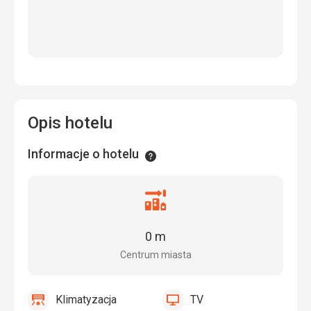
Opis hotelu
Informacje o hotelu
Informacje
Odległość
od
centrum
0 m
miasta
Centrum miasta
Klimatyzacja
TV
tak
Klimatyzacja
tak
TV