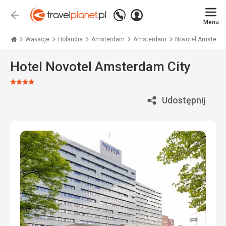
Zadzwoń
Zaloguj
Wstecz
+48
Menu
się
Travelplanet.pl
71
771
Wakacje
Holandia
Amsterdam
Amsterdam
Novotel Amsterda
76
70
Hotel Novotel Amsterdam City
Ocena:
4/5
Udostępnij