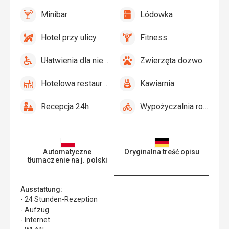
Minibar
Lódowka
tak
Minibar,
tak
Lódowka
Bar
Hotel przy ulicy
Fitness
tak
Hotel
tak
Fitness
przy
Ułatwienia dla niepełnosprawnych
Zwierzęta dozwolone
ulicy
tak
Ułatwienia
tak
Zwierzęta
dla
dozwolone
Hotelowa restauracja
Kawiarnia
niepełnosprawnych
tak
Hotelowa
tak
Kawiarnia
restauracja
Recepcja 24h
Wypożyczalnia rowerów
tak
Recepcja
tak
Wypożyczalnia
24h
rowerów
Automatyczne
Oryginalna treść opisu
tłumaczenie na j. polski
Ausstattung:
- 24 Stunden-Rezeption
- Aufzug
- Internet