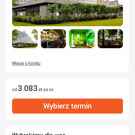
Więcej
Więcej o hotelu
3 083
od
zł
za os.
Wybierz termin