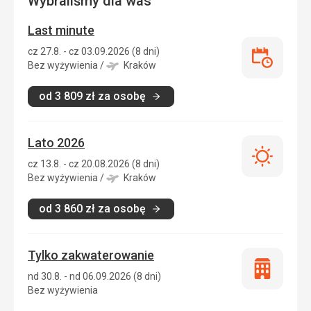
Wybraliśmy dla was
Last minute
cz 27.8. - cz 03.09.2026 (8 dni)
Last
Bez wyżywienia
/
Kraków
minute
od
3 809
zł
za osobę
Lato 2026
Lato
cz 13.8. - cz 20.08.2026 (8 dni)
2026
Bez wyżywienia
/
Kraków
od
3 860
zł
za osobę
Tylko zakwaterowanie
Tylko
nd 30.8. - nd 06.09.2026 (8 dni)
zakwatero
Bez wyżywienia