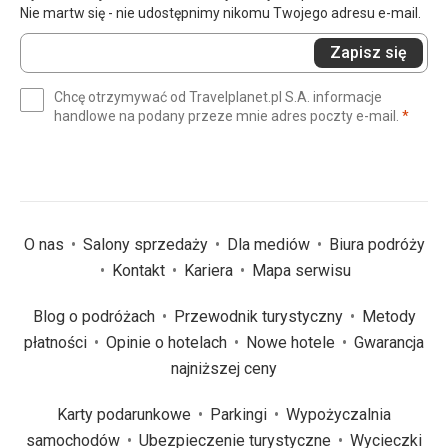
Nie martw się - nie udostępnimy nikomu Twojego adresu e-mail.
Wprowadź
Zapisz się
swój
e-
Chcę otrzymywać od Travelplanet.pl S.A. informacje
mail
(wym
handlowe na podany przeze mnie adres poczty e-mail.
*
(wymagane)
*
O nas
Salony sprzedaży
Dla mediów
Biura podróży
Kontakt
Kariera
Mapa serwisu
Blog o podróżach
Przewodnik turystyczny
Metody
płatności
Opinie o hotelach
Nowe hotele
Gwarancja
najniższej ceny
Karty podarunkowe
Parkingi
Wypożyczalnia
samochodów
Ubezpieczenie turystyczne
Wycieczki