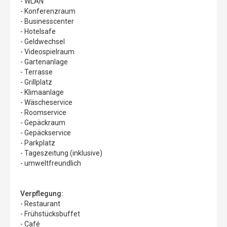
- WLAN
- Konferenzraum
- Businesscenter
- Hotelsafe
- Geldwechsel
- Videospielraum
- Gartenanlage
- Terrasse
- Grillplatz
- Klimaanlage
- Wäscheservice
- Roomservice
- Gepäckraum
- Gepäckservice
- Parkplatz
- Tageszeitung (inklusive)
- umweltfreundlich
Verpflegung:
- Restaurant
- Frühstücksbuffet
- Café