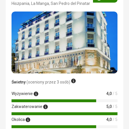
Ocena
Hiszpania, La Manga, San Pedro del Pinatar
4/5
Świetny
(oceniony przez 3 osób)
Wyżywienie
4,0
/ 5
Zakwaterowanie
5,0
/ 5
Okolica
4,0
/ 5