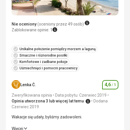
Wyżywienie
Jedzenie doskonałe, duży wybór, brakowało nam tylko
warzyw na śniadanie oraz możliwości korzystania z
automatu do kawy w ciągu dnia.
Nie oceniony
(oceniony przez 49 osób)
Zablokowane opinie: 1
Zakwaterowanie
Na wysokim poziomie, codzienne sprzątanie oraz
wymiana ręczników i osuszaczy.
Unikalne położenie pomiędzy morzem a laguną
Usługi
Smaczne i różnorodne posiłki
Bez uwag
Komfortowe i zadbane pokoje
Ta recenzja została automatycznie przetłumaczona za
Uśmiechnięci i pomocni pracownicy
pomocą Google Translate
4,6
Lenka Č.
/ 5
Ocena
Zweryfikowana opinia
Data pobytu: Czerwiec 2019
Opinia utworzona 3 lub więcej lat temu
Dodana
Czerwiec 2019
Wakacje się udały, byliśmy zadowoleni.
Wakacje się udały, byliśmy zadowoleni.
Więcej