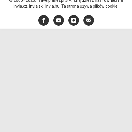
© 2000–2026. Travelplanet.pl S.A. Znajdziesz nas również na
Invia.cz
,
Invia.sk
i
Invia.hu
. Ta strona używa plików cookie.
Facebook
YouTube
Instagram
E-
mail