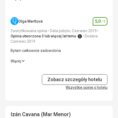
Wyżywienie
4,0
/ 5
Zakwaterowanie
4,0
/ 5
5,0
Olga Mertlová
/ 5
Ocena
Okolica
5,0
/ 5
Zweryfikowana opinia
Data pobytu: Czerwiec 2019
Opinia utworzona 3 lub więcej lat temu
Dodana
Usługi
4,0
/ 5
Czerwiec 2019
Byłam całkowicie zadowolona
Cena
5,0
/ 5
Byłam całkowicie zadowolona
Więcej
Wyżywienie
5,0
/ 5
Zobacz szczegóły hotelu
Zakwaterowanie
5,0
/ 5
Wszystkie opinie o hotelu
Okolica
5,0
/ 5
Usługi
5,0
/ 5
Izán Cavana (Mar Menor)
Cena
5,0
/ 5