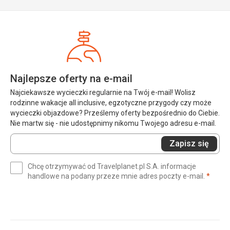
Najlepsze oferty na e-mail
Najciekawsze wycieczki regularnie na Twój e-mail! Wolisz
rodzinne wakacje all inclusive, egzotyczne przygody czy może
wycieczki objazdowe? Prześlemy oferty bezpośrednio do Ciebie.
Nie martw się - nie udostępnimy nikomu Twojego adresu e-mail.
Wprowadź
Zapisz się
swój
e-
Chcę otrzymywać od Travelplanet.pl S.A. informacje
mail
(wym
handlowe na podany przeze mnie adres poczty e-mail.
*
(wymagane)
*