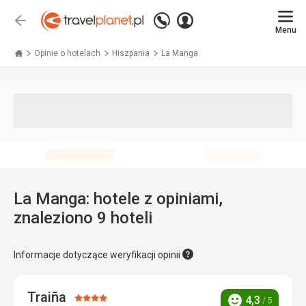
Zadzwoń
Zaloguj
Wstecz
+48 71 771 76 55
Menu
się
Travelplanet.pl
Opinie o hotelach
Hiszpania
La Manga
La Manga: hotele z opiniami,
znaleziono 9 hoteli
Informacje dotyczące weryfikacji opinii
Traiña
Ocena:
4,3
/ 5