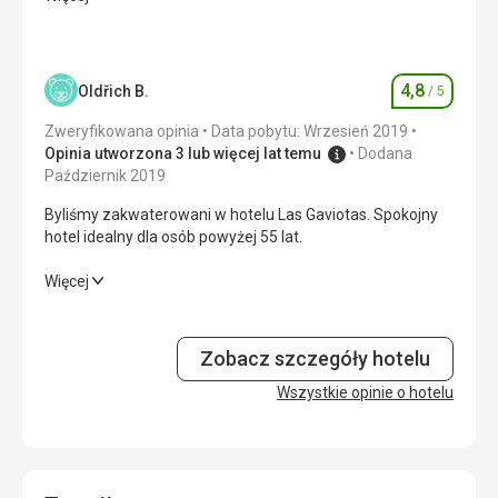
powrotnego transferu na lotnisko w Walencji. Podróż była
zbyt długa i męcząca ze względu na mój wiek. Ponieważ
wycieczka była przeznaczona dla seniorów.
4,8
Oldřich B.
/ 5
Ocena
Wyżywienie
4,0
/ 5
Zweryfikowana opinia
Data pobytu: Wrzesień 2019
Zakwaterowanie
5,0
/ 5
Opinia utworzona 3 lub więcej lat temu
Dodana
Październik 2019
Okolica
5,0
/ 5
Byliśmy zakwaterowani w hotelu Las Gaviotas. Spokojny
hotel idealny dla osób powyżej 55 lat.
Usługi
4,0
/ 5
Byliśmy zakwaterowani w hotelu Las Gaviotas. Spokojny
Więcej
Cena
4,0
/ 5
hotel idealny dla osób powyżej 55 lat.
Wyżywienie
4,0
/ 5
Zobacz szczegóły hotelu
Zakwaterowanie
Wszystkie opinie o hotelu
5,0
/ 5
Okolica
5,0
/ 5
Usługi
5,0
/ 5