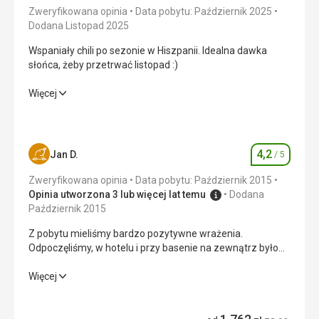
Zweryfikowana opinia
Data pobytu: Październik 2025
Dodana Listopad 2025
Wspaniały chili po sezonie w Hiszpanii. Idealna dawka
słońca, żeby przetrwać listopad :)
Wspaniały chili po sezonie w Hiszpanii. Idealna dawka
Więcej
słońca, żeby przetrwać listopad :)
Wyżywienie
3,0
/ 5
4,2
Jan D.
/ 5
Ocena
Zakwaterowanie
3,0
/ 5
Zweryfikowana opinia
Data pobytu: Październik 2015
Okolica
4,0
/ 5
Opinia utworzona 3 lub więcej lat temu
Dodana
Październik 2015
Usługi
3,0
/ 5
Z pobytu mieliśmy bardzo pozytywne wrażenia.
Odpoczęliśmy, w hotelu i przy basenie na zewnątrz było
Cena
5,0
/ 5
czysto i spokojnie.
Z pobytu mieliśmy bardzo pozytywne wrażenia.
Więcej
Odpoczęliśmy, w hotelu i przy basenie na zewnątrz było
Plaża
czysto i spokojnie.
Plaża od strony Mierzei była ok, ale spędzaliśmy czas