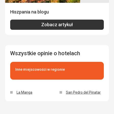
Zakwaterowanie
Ta recenzja została automatycznie przetłumaczona za
świetne zakwaterowanie, wszędzie czysto
pomocą Google Translate
Hiszpania na blogu
Usługi
W porządku, tylko rozszerzyłbym czas sprzedaży ich
Zobacz artykuł
produktów, ale to już południowy sposób życia
Ta recenzja została automatycznie przetłumaczona za
pomocą Google Translate
Wszystkie opinie o hotelach
Inne miejscowości w regionie
La Manga
San Pedro del Pinatar