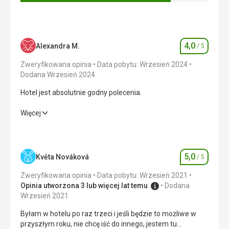
czego potrzebuję. Korzystałem też z hotelowego basenu
na dachu hotelu. Nie ma dużych wymiarów
Ta recenzja została automatycznie przetłumaczona za
pomocą Google Translate
4,0
Alexandra M.
/ 5
Ocena
Zweryfikowana opinia
Data pobytu: Wrzesień 2024
Dodana Wrzesień 2024
Hotel jest absolutnie godny polecenia.
Hotel jest absolutnie godny polecenia.
Więcej
Wyżywienie
4,0
/ 5
Zakwaterowanie
4,0
/ 5
5,0
Květa Nováková
/ 5
Ocena
Okolica
4,0
/ 5
Zweryfikowana opinia
Data pobytu: Wrzesień 2021
Opinia utworzona 3 lub więcej lat temu
Dodana
Usługi
4,0
/ 5
Wrzesień 2021
Byłam w hotelu po raz trzeci i jeśli będzie to możliwe w
Cena
4,0
/ 5
przyszłym roku, nie chcę iść do innego, jestem tu