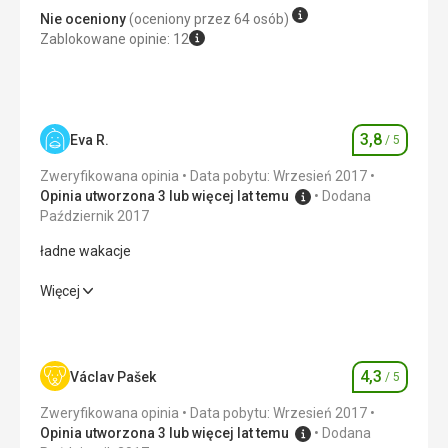
Zakwaterowanie
Nie oceniony
(oceniony przez 64 osób)
Byliśmy bardzo zadowoleni, widok na małe morze był
Zablokowane opinie: 12
zachwycający. Pokój w pełni spełniał nasze wymagania,
codziennie był sprzątany na naszą satysfakcję, włącznie z
wymianą pościeli i uzupełnieniem środków higienicznych.
Usługi
3,8
Eva R.
/ 5
Nie mieliśmy żadnych zastrzeżeń, wszystko przebiegało
Ocena
bez problemów.
Zweryfikowana opinia
Data pobytu: Wrzesień 2017
Opinia utworzona 3 lub więcej lat temu
Dodana
Ta recenzja została automatycznie przetłumaczona za
Październik 2017
pomocą Google Translate
ładne wakacje
ładne wakacje
Więcej
Wyżywienie
4,0
/ 5
Zakwaterowanie
3,0
/ 5
4,3
Václav Pašek
/ 5
Ocena
Okolica
4,0
/ 5
Zweryfikowana opinia
Data pobytu: Wrzesień 2017
Opinia utworzona 3 lub więcej lat temu
Dodana