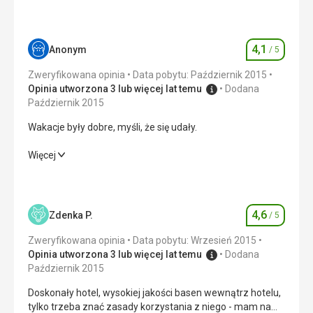
4,1
Anonym
/ 5
Ocena
Zweryfikowana opinia
Data pobytu: Październik 2015
Opinia utworzona 3 lub więcej lat temu
Dodana
Październik 2015
Wakacje były dobre, myśli, że się udały.
Wakacje były dobre, myśli, że się udały.
Więcej
Wyżywienie
4,0
/ 5
Zakwaterowanie
4,0
/ 5
4,6
Zdenka P.
/ 5
Ocena
Okolica
5,0
/ 5
Zweryfikowana opinia
Data pobytu: Wrzesień 2015
Opinia utworzona 3 lub więcej lat temu
Dodana
Usługi
3,0
/ 5
Październik 2015
Doskonały hotel, wysokiej jakości basen wewnątrz hotelu,
Cena
3,0
/ 5
tylko trzeba znać zasady korzystania z niego - mam na