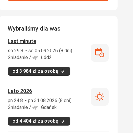
Wybraliśmy dla was
Last minute
so 29.8. - so 05.09.2026 (8 dni)
Last
Śniadanie
/
Łódź
minute
od
3 984
zł
za osobę
Lato 2026
Lato
pn 24.8. - pn 31.08.2026 (8 dni)
2026
Śniadanie
/
Gdańsk
od
4 404
zł
za osobę