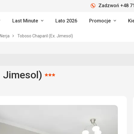
Zadzwoń +48 71
Last Minute
Lato 2026
Promocje
Ki
Nerja
Toboso Chaparil (Ex. Jimesol)
. Jimesol)
Ocena:
3/5