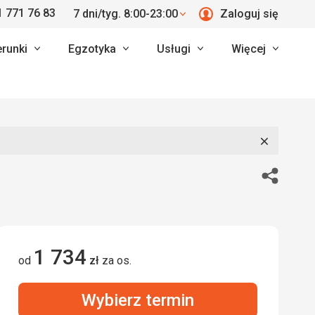
 771 76 83
7 dni/tyg. 8:00-23:00
Zaloguj się
erunki
Egzotyka
Usługi
Więcej
Zamknij
Udostępn
1 734
od
zł
za os.
Wybierz termin