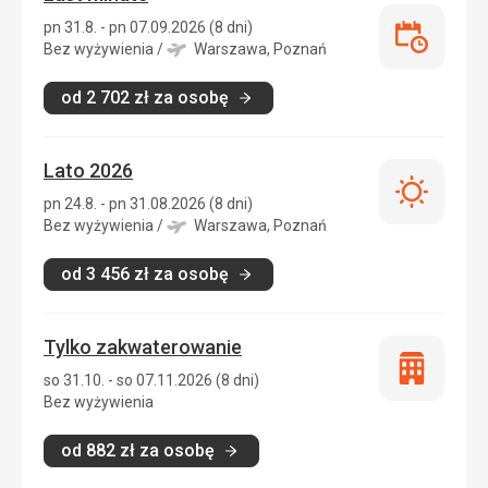
pn 31.8. - pn 07.09.2026 (8 dni)
Last
Bez wyżywienia
/
Warszawa, Poznań
minute
od
2 702
zł
za osobę
Lato 2026
Lato
pn 24.8. - pn 31.08.2026 (8 dni)
2026
Bez wyżywienia
/
Warszawa, Poznań
od
3 456
zł
za osobę
Tylko zakwaterowanie
Tylko
so 31.10. - so 07.11.2026 (8 dni)
zakwatero
Bez wyżywienia
od
882
zł
za osobę