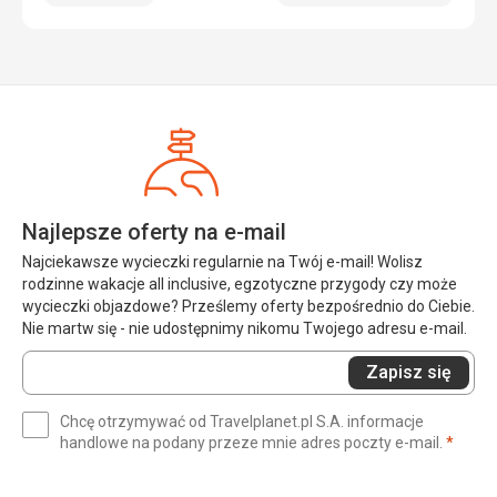
Najlepsze oferty na e-mail
Najciekawsze wycieczki regularnie na Twój e-mail! Wolisz
rodzinne wakacje all inclusive, egzotyczne przygody czy może
wycieczki objazdowe? Prześlemy oferty bezpośrednio do Ciebie.
Nie martw się - nie udostępnimy nikomu Twojego adresu e-mail.
Wprowadź
Zapisz się
swój
e-
Chcę otrzymywać od Travelplanet.pl S.A. informacje
mail
(wym
handlowe na podany przeze mnie adres poczty e-mail.
*
(wymagane)
*