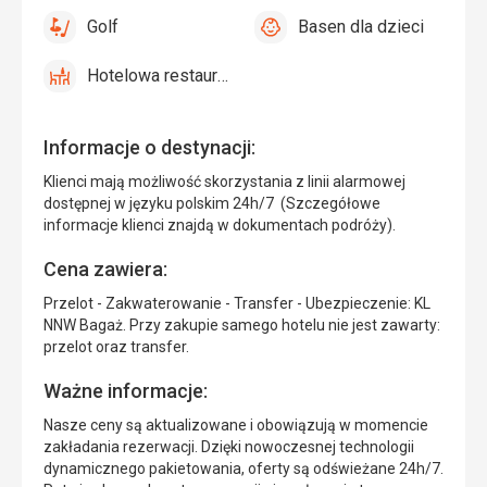
Golf
Basen dla dzieci
tak
Golf
tak
Basen
dla
Hotelowa restauracja
dzieci
tak
Hotelowa
restauracja
Informacje o destynacji:
Klienci mają możliwość skorzystania z linii alarmowej
dostępnej w języku polskim 24h/7 (Szczegółowe
informacje klienci znajdą w dokumentach podróży).
Cena zawiera:
Przelot - Zakwaterowanie - Transfer - Ubezpieczenie: KL
NNW Bagaż. Przy zakupie samego hotelu nie jest zawarty:
przelot oraz transfer.
Ważne informacje:
Nasze ceny są aktualizowane i obowiązują w momencie
zakładania rezerwacji. Dzięki nowoczesnej technologii
dynamicznego pakietowania, oferty są odświeżane 24h/7.