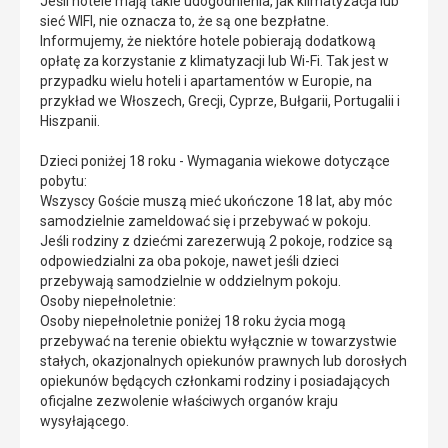
Jeśli hotele mają takie udogodnienia, jak klimatyzacja lub
sieć WIFI, nie oznacza to, że są one bezpłatne.
Informujemy, że niektóre hotele pobierają dodatkową
opłatę za korzystanie z klimatyzacji lub Wi-Fi. Tak jest w
przypadku wielu hoteli i apartamentów w Europie, na
przykład we Włoszech, Grecji, Cyprze, Bułgarii, Portugalii i
Hiszpanii.
Dzieci poniżej 18 roku - Wymagania wiekowe dotyczące
pobytu:
Wszyscy Goście muszą mieć ukończone 18 lat, aby móc
samodzielnie zameldować się i przebywać w pokoju.
Jeśli rodziny z dziećmi zarezerwują 2 pokoje, rodzice są
odpowiedzialni za oba pokoje, nawet jeśli dzieci
przebywają samodzielnie w oddzielnym pokoju.
Osoby niepełnoletnie:
Osoby niepełnoletnie poniżej 18 roku życia mogą
przebywać na terenie obiektu wyłącznie w towarzystwie
stałych, okazjonalnych opiekunów prawnych lub dorosłych
opiekunów będących członkami rodziny i posiadających
oficjalne zezwolenie właściwych organów kraju
wysyłającego.