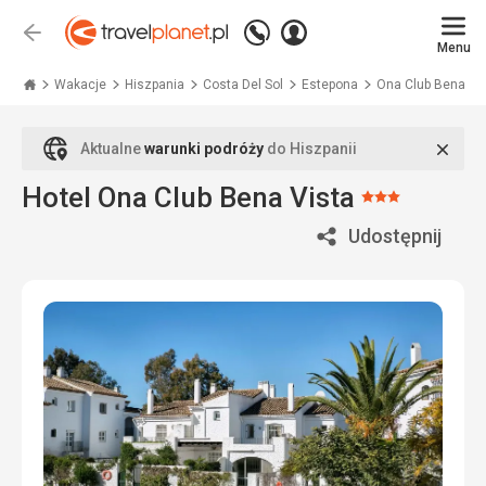
Zadzwoń
Zaloguj
Wstecz
+48
Menu
się
Travelplanet.pl
71
771
Wakacje
Hiszpania
Costa Del Sol
Estepona
Ona Club Bena Vi
76
70
Zamk
Aktualne
warunki podróży
do Hiszpanii
Hotel Ona Club Bena Vista
Ocena:
3/5
Udostępnij