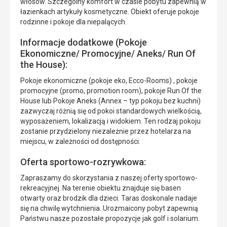
włosów. Szczególny komfort w czasie pobytu zapewnią w
łazienkach artykuły kosmetyczne. Obiekt oferuje pokoje
rodzinne i pokoje dla niepalących.
Informacje dodatkowe (Pokoje
Ekonomiczne/ Promocyjne/ Aneks/ Run Of
the House):
Pokoje ekonomiczne (pokoje eko, Ecco-Rooms) , pokoje
promocyjne (promo, promotion room), pokoje Run Of the
House lub Pokoje Aneks (Annex – typ pokoju bez kuchni)
zazwyczaj różnią się od pokoi standardowych wielkością,
wyposażeniem, lokalizacją i widokiem. Ten rodzaj pokoju
zostanie przydzielony niezależnie przez hotelarza na
miejscu, w zależności od dostępności.
Oferta sportowo-rozrywkowa:
Zapraszamy do skorzystania z naszej oferty sportowo-
rekreacyjnej. Na terenie obiektu znajduje się basen
otwarty oraz brodzik dla dzieci. Taras doskonale nadaje
się na chwilę wytchnienia. Urozmaicony pobyt zapewnią
Państwu nasze pozostałe propozycje jak golf i solarium.