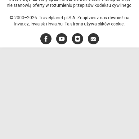
nie stanowią oferty w rozumieniu przepisów kodeksu cywilnego.
© 2000–2026. Travelplanet.pl S.A. Znajdziesz nas również na
Invia.cz
,
Invia.sk
i
Invia.hu
. Ta strona używa plików cookie.
Facebook
YouTube
Instagram
E-
mail