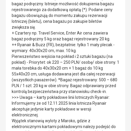
bagaż podręczny. Istnieje możliwość dokupienia bagażu
rejestrowanego za dodatkową opłatą (*). Podane ceny
bagażu obowiązują do momentu zakupu rezerwacji
lotniczej (biletu), cena bagażu po zakupie biletów
zwiększa się.
+ Czartery np. Travel Service, Enter Air cena zawiera
bagaż podręczny 5 kg oraz bagaż rejestrowany 20 kg.
++ Ryanair & Buzz (FR), bezpłatnie: tylko 1 mały plecak -
wymiary: 40x30x20 cm, max. 10 kg.
Pierwszeństwo wejścia na pokład i 2 sztuki bagażu (na
pokład) - Priorytet: ok 220 – 250 PLN/ osobę/ obie strony. 1
mała torebka do 40x30x20 cm + 1 bagaż do 10 kg
55x40x20 cm, usługa dodawana jest dla całej rezerwacji
(wszystkich pasażerów). *Bagaż rejestrowany: 500 – 680
PLN / 1 szt. 20 kg w obie strony. Bagaż odprawiany przed
kontrolą bezpieczeństwa przy stanowisku check-in.
>>> Uwaga – karty pokładowe linii lotniczych Ryanair:
Informujemy że od 12.11.2025 linia lotnicza Ryanair
akceptuje jedynie karty pokładowe w wersji
elektronicznej.
Wyjątek stanowią wyloty z Maroko, gdzie z
elektronicznymi kartami pokładowymi należy podejść do