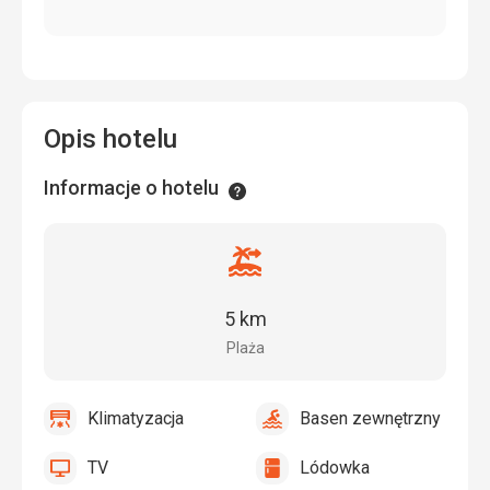
Opis hotelu
Informacje o hotelu
Informacje
Odległość
od
plaży
5 km
Plaża
Klimatyzacja
Basen zewnętrzny
tak
Klimatyzacja
tak
Basen
zewnętrzny
TV
Lódowka
tak
TV
tak
Lódowka