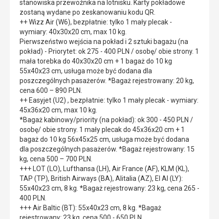
stanowiska przewoźnika na lotnisku. Karty pokładowe
zostaną wydane po zeskanowaniu kodu QR.
++ Wizz Air (W6), bezpłatnie: tylko 1 mały plecak -
wymiary: 40x30x20 cm, max 10 kg.
Pierwszeństwo wejścia na pokład i 2 sztuki bagażu (na
pokład) - Priorytet: ok 275 - 400 PLN / osobę/ obie strony. 1
mała torebka do 40x30x20 cm + 1 bagaż do 10 kg
55x40x23 cm, usługa może być dodana dla
poszczególnych pasażerów. *Bagaż rejestrowany: 20 kg,
cena 600 – 890 PLN.
++ Easyjet (U2) , bezpłatnie: tylko 1 mały plecak - wymiary:
45x36x20 cm, max 10 kg.
*Bagaż kabinowy/priority (na pokład): ok 300 - 450 PLN /
osobę/ obie strony. 1 mały plecak do 45x36x20 cm + 1
bagaż do 10 kg 56x45x25 cm, usługa może być dodana
dla poszczególnych pasażerów. *Bagaż rejestrowany: 15
kg, cena 500 – 700 PLN.
+++ LOT (LO), Lufthansa (LH), Air France (AF), KLM (KL),
TAP (TP), British Airways (BA), Alitalia (AZ), El Al (LY):
55x40x23 cm, 8 kg. *Bagaż rejestrowany: 23 kg, cena 265 -
400 PLN.
+++ Air Baltic (BT): 55x40x23 cm, 8 kg. *Bagaż
rejestrowany: 23 kg, cena 500 - 650 PLN.