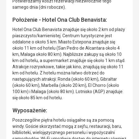
Potwierdzamy koszt rezerwacji niezwłocznie tego
samego dnia (dni robocze).
Położenie - Hotel Ona Club Benavista:
Hotel Ona Club Benavista znajduje się około 2 km od plaży
piaszczysto/kamienistej. Centrum turystyczne jest
oddalone o około 5 km. Miasto Estepona znajduje się
około 11 km od hotelu (San Pedro de Alcantara około 4
km, Malaga około 80 km). Najbliższe zakupy są około 10
km od hotelu, a supermarket znajduje się około 1 km stąd.
Atrakcje rozrywkowe, takie jak kino, znajdują się około 11
km od hotelu. Z hotelu można łatwo dotrzeć do
następujących atrakcji: Ronda (około 60 km), Gibraltar
(około 60 km), Marbella (około 20 km), El Chorro (około
100 km) i Malaga (około 80 km). Lotnisko (AGP) znajduje
się około 85 km od hotelu.
Wyposażenie:
Poszczególne piętra hotelu osiągalne są za pomocą
windy. Goście skorzystać mogą z sejfu, restauracji, baru,
bilblioteki, wielojęzycznego personelu i wypożyczalni
samochodów. Wi-Fi umożliwia dostęp do internetu również