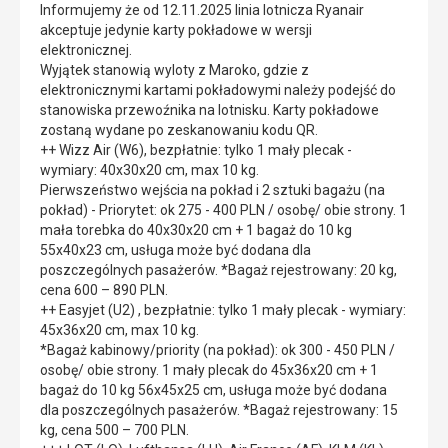
Informujemy że od 12.11.2025 linia lotnicza Ryanair
akceptuje jedynie karty pokładowe w wersji
elektronicznej.
Wyjątek stanowią wyloty z Maroko, gdzie z
elektronicznymi kartami pokładowymi należy podejść do
stanowiska przewoźnika na lotnisku. Karty pokładowe
zostaną wydane po zeskanowaniu kodu QR.
++ Wizz Air (W6), bezpłatnie: tylko 1 mały plecak -
wymiary: 40x30x20 cm, max 10 kg.
Pierwszeństwo wejścia na pokład i 2 sztuki bagażu (na
pokład) - Priorytet: ok 275 - 400 PLN / osobę/ obie strony. 1
mała torebka do 40x30x20 cm + 1 bagaż do 10 kg
55x40x23 cm, usługa może być dodana dla
poszczególnych pasażerów. *Bagaż rejestrowany: 20 kg,
cena 600 – 890 PLN.
++ Easyjet (U2) , bezpłatnie: tylko 1 mały plecak - wymiary:
45x36x20 cm, max 10 kg.
*Bagaż kabinowy/priority (na pokład): ok 300 - 450 PLN /
osobę/ obie strony. 1 mały plecak do 45x36x20 cm + 1
bagaż do 10 kg 56x45x25 cm, usługa może być dodana
dla poszczególnych pasażerów. *Bagaż rejestrowany: 15
kg, cena 500 – 700 PLN.