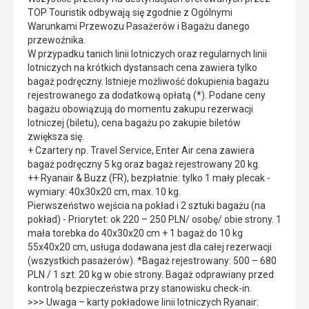
TOP Touristik odbywają się zgodnie z Ogólnymi
Warunkami Przewozu Pasażerów i Bagażu danego
przewoźnika.
W przypadku tanich linii lotniczych oraz regularnych linii
lotniczych na krótkich dystansach cena zawiera tylko
bagaż podręczny. Istnieje możliwość dokupienia bagażu
rejestrowanego za dodatkową opłatą (*). Podane ceny
bagażu obowiązują do momentu zakupu rezerwacji
lotniczej (biletu), cena bagażu po zakupie biletów
zwiększa się.
+ Czartery np. Travel Service, Enter Air cena zawiera
bagaż podręczny 5 kg oraz bagaż rejestrowany 20 kg.
++ Ryanair & Buzz (FR), bezpłatnie: tylko 1 mały plecak -
wymiary: 40x30x20 cm, max. 10 kg.
Pierwszeństwo wejścia na pokład i 2 sztuki bagażu (na
pokład) - Priorytet: ok 220 – 250 PLN/ osobę/ obie strony. 1
mała torebka do 40x30x20 cm + 1 bagaż do 10 kg
55x40x20 cm, usługa dodawana jest dla całej rezerwacji
(wszystkich pasażerów). *Bagaż rejestrowany: 500 – 680
PLN / 1 szt. 20 kg w obie strony. Bagaż odprawiany przed
kontrolą bezpieczeństwa przy stanowisku check-in.
>>> Uwaga – karty pokładowe linii lotniczych Ryanair: