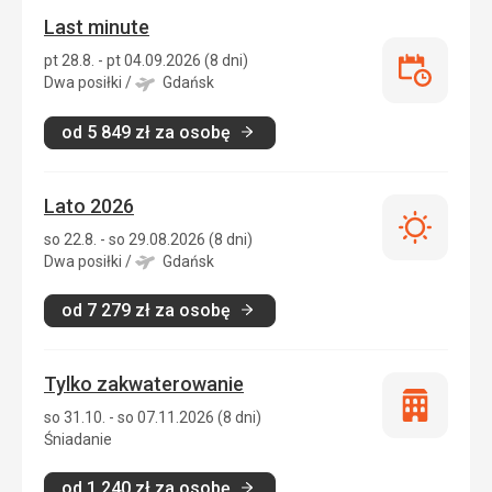
Last minute
pt 28.8. - pt 04.09.2026 (8 dni)
Last
Dwa posiłki
/
Gdańsk
minute
od
5 849
zł
za osobę
Lato 2026
Lato
so 22.8. - so 29.08.2026 (8 dni)
2026
Dwa posiłki
/
Gdańsk
od
7 279
zł
za osobę
Tylko zakwaterowanie
Tylko
so 31.10. - so 07.11.2026 (8 dni)
zakwatero
Śniadanie
od
1 240
zł
za osobę