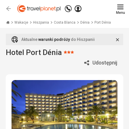
Zadzwoń
Zaloguj
Wstecz
+48
Menu
się
Travelplanet.pl
71
771
Wakacje
Hiszpania
Costa Blanca
Dénia
Port Dénia
76
70
Zamk
Aktualne
warunki podróży
do Hiszpanii
Hotel Port Dénia
Ocena:
3/5
Udostępnij