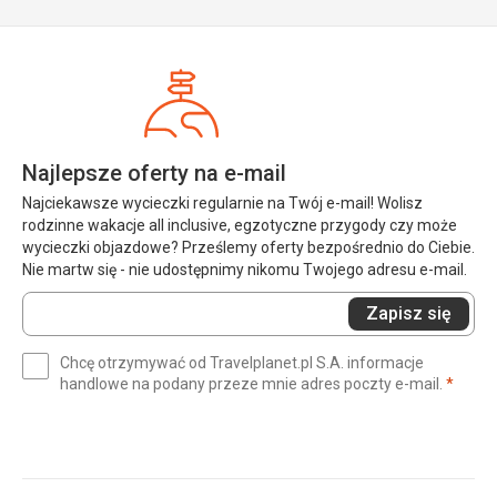
Najlepsze oferty na e-mail
Najciekawsze wycieczki regularnie na Twój e-mail! Wolisz
rodzinne wakacje all inclusive, egzotyczne przygody czy może
wycieczki objazdowe? Prześlemy oferty bezpośrednio do Ciebie.
Nie martw się - nie udostępnimy nikomu Twojego adresu e-mail.
Wprowadź
Zapisz się
swój
e-
Chcę otrzymywać od Travelplanet.pl S.A. informacje
mail
(wym
handlowe na podany przeze mnie adres poczty e-mail.
*
(wymagane)
*