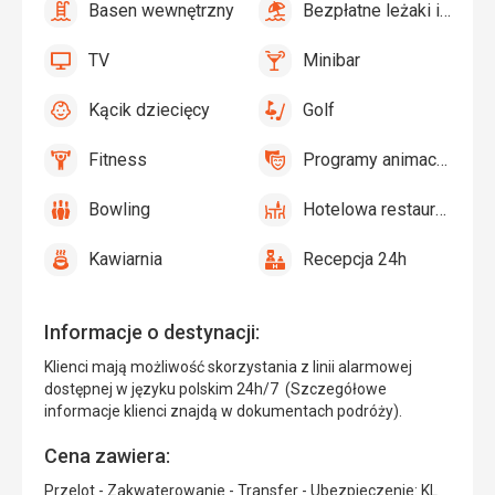
Basen wewnętrzny
Bezpłatne leżaki i parasole przy basenie
tak
Basen
tak
Bezpłatne
wewnętrzny
leżaki
TV
Minibar
i
tak
TV
tak
Minibar,
parasole
Bar
Kącik dziecięcy
Golf
przy
tak
Kącik
tak
Golf
basenie
dziecięcy,
Fitness
Programy animacyjne
Plac
tak
Fitness
tak
Programy
zabaw,
animacyjne
Bowling
Hotelowa restauracja
Basen
tak
Bowling
tak
Hotelowa
dla
restauracja
dzieci
Kawiarnia
Recepcja 24h
tak
Kawiarnia
tak
Recepcja
24h
Informacje o destynacji:
Klienci mają możliwość skorzystania z linii alarmowej
dostępnej w języku polskim 24h/7 (Szczegółowe
informacje klienci znajdą w dokumentach podróży).
Cena zawiera:
Przelot - Zakwaterowanie - Transfer - Ubezpieczenie: KL