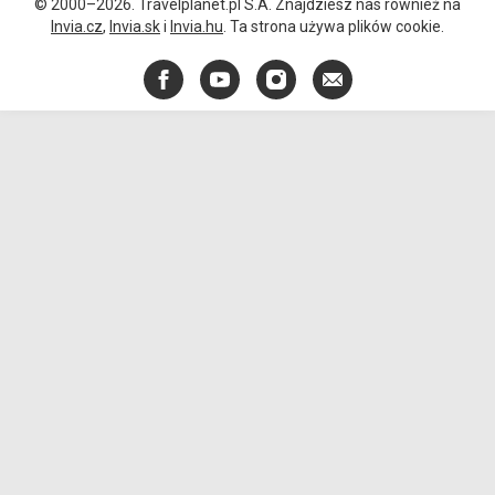
© 2000–2026. Travelplanet.pl S.A. Znajdziesz nas również na
Invia.cz
,
Invia.sk
i
Invia.hu
. Ta strona używa plików cookie.
Facebook
YouTube
Instagram
E-
mail