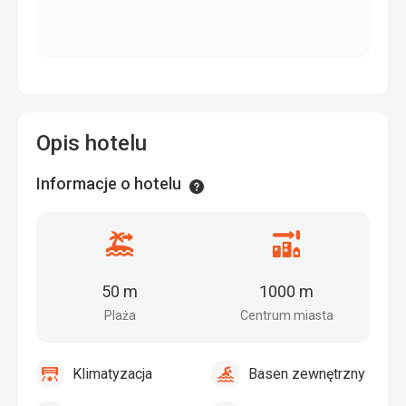
Opis hotelu
Informacje o hotelu
Informacje
Odległość
Odległość
od
od
plaży
centrum
50 m
1000 m
miasta
Plaża
Centrum miasta
Klimatyzacja
Basen zewnętrzny
tak
Klimatyzacja
tak
Basen
zewnętrzny