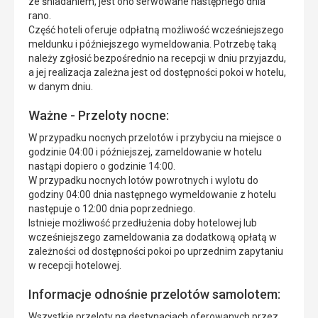
ze śniadaniem, jest ono serwowane następnego dnia
rano.
Część hoteli oferuje odpłatną możliwość wcześniejszego
meldunku i późniejszego wymeldowania. Potrzebę taką
należy zgłosić bezpośrednio na recepcji w dniu przyjazdu,
a jej realizacja zależna jest od dostępności pokoi w hotelu,
w danym dniu.
Ważne - Przeloty nocne:
W przypadku nocnych przelotów i przybyciu na miejsce o
godzinie 04:00 i późniejszej, zameldowanie w hotelu
nastąpi dopiero o godzinie 14:00.
W przypadku nocnych lotów powrotnych i wylotu do
godziny 04:00 dnia następnego wymeldowanie z hotelu
następuje o 12:00 dnia poprzedniego.
Istnieje możliwość przedłużenia doby hotelowej lub
wcześniejszego zameldowania za dodatkową opłatą w
zależności od dostępności pokoi po uprzednim zapytaniu
w recepcji hotelowej.
Informacje odnośnie przelotów samolotem:
Wszystkie przeloty na destynacjach oferowanych przez