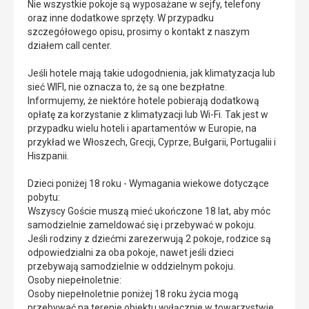
Nie wszystkie pokoje są wyposażane w sejfy, telefony
oraz inne dodatkowe sprzęty. W przypadku
szczegółowego opisu, prosimy o kontakt z naszym
działem call center.
Jeśli hotele mają takie udogodnienia, jak klimatyzacja lub
sieć WIFI, nie oznacza to, że są one bezpłatne.
Informujemy, że niektóre hotele pobierają dodatkową
opłatę za korzystanie z klimatyzacji lub Wi-Fi. Tak jest w
przypadku wielu hoteli i apartamentów w Europie, na
przykład we Włoszech, Grecji, Cyprze, Bułgarii, Portugalii i
Hiszpanii.
Dzieci poniżej 18 roku - Wymagania wiekowe dotyczące
pobytu:
Wszyscy Goście muszą mieć ukończone 18 lat, aby móc
samodzielnie zameldować się i przebywać w pokoju.
Jeśli rodziny z dziećmi zarezerwują 2 pokoje, rodzice są
odpowiedzialni za oba pokoje, nawet jeśli dzieci
przebywają samodzielnie w oddzielnym pokoju.
Osoby niepełnoletnie:
Osoby niepełnoletnie poniżej 18 roku życia mogą
przebywać na terenie obiektu wyłącznie w towarzystwie