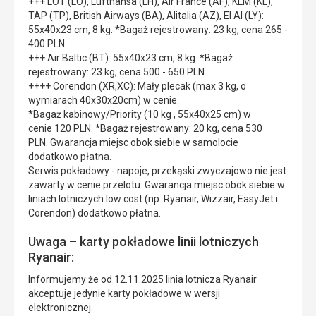
+++ LOT (LO), Lufthansa (LH), Air France (AF), KLM (KL),
TAP (TP), British Airways (BA), Alitalia (AZ), El Al (LY):
55x40x23 cm, 8 kg. *Bagaż rejestrowany: 23 kg, cena 265 -
400 PLN.
+++ Air Baltic (BT): 55x40x23 cm, 8 kg. *Bagaż
rejestrowany: 23 kg, cena 500 - 650 PLN.
++++ Corendon (XR,XC): Mały plecak (max 3 kg, o
wymiarach 40x30x20cm) w cenie.
*Bagaż kabinowy/Priority (10 kg , 55x40x25 cm) w
cenie 120 PLN. *Bagaż rejestrowany: 20 kg, cena 530
PLN. Gwarancja miejsc obok siebie w samolocie
dodatkowo płatna.
Serwis pokładowy - napoje, przekąski zwyczajowo nie jest
zawarty w cenie przelotu. Gwarancja miejsc obok siebie w
liniach lotniczych low cost (np. Ryanair, Wizzair, EasyJet i
Corendon) dodatkowo płatna.
Uwaga – karty pokładowe linii lotniczych
Ryanair:
Informujemy że od 12.11.2025 linia lotnicza Ryanair
akceptuje jedynie karty pokładowe w wersji
elektronicznej.