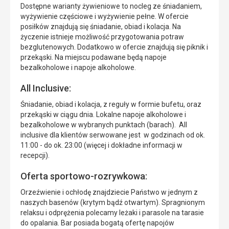
Dostępne warianty żywieniowe to nocleg ze śniadaniem,
wyżywienie częściowe i wyżywienie pełne. W ofercie
posiłków znajdują się śniadanie, obiad i kolacja. Na
życzenie istnieje możliwość przygotowania potraw
bezglutenowych. Dodatkowo w ofercie znajdują się piknik i
przekąski. Na miejscu podawane będą napoje
bezalkoholowe i napoje alkoholowe.
All Inclusive:
Śniadanie, obiad i kolacja, z reguły w formie bufetu, oraz
przekąski w ciągu dnia. Lokalne napoje alkoholowe i
bezalkoholowe w wybranych punktach (barach). All
inclusive dla klientów serwowane jest w godzinach od ok.
11:00 - do ok. 23:00 (więcej i dokładne informacji w
recepcji).
Oferta sportowo-rozrywkowa:
Orzeźwienie i ochłodę znajdziecie Państwo w jednym z
naszych basenów (krytym bądź otwartym). Spragnionym
relaksu i odprężenia polecamy leżaki i parasole na tarasie
do opalania. Bar posiada bogatą ofertę napojów