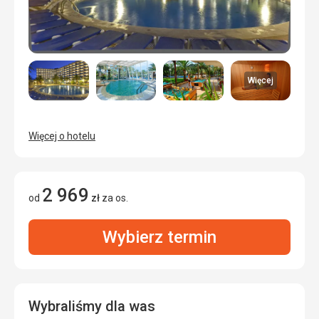
Więcej
Więcej o hotelu
2 969
od
zł
za os.
Wybierz termin
Wybraliśmy dla was