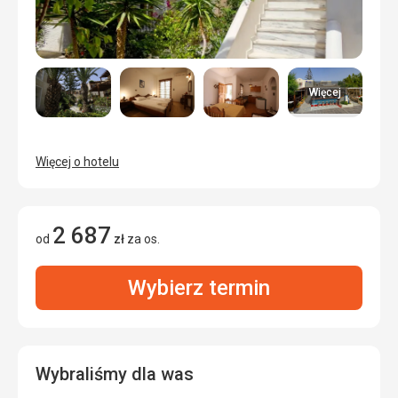
Więcej
Więcej o hotelu
2 687
od
zł
za os.
Wybierz termin
Wybraliśmy dla was