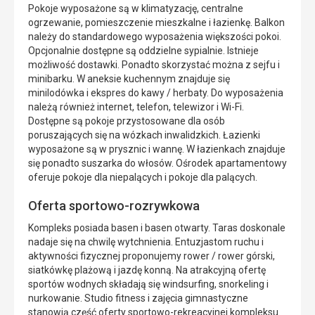
Pokoje wyposażone są w klimatyzację, centralne
ogrzewanie, pomieszczenie mieszkalne i łazienkę. Balkon
należy do standardowego wyposażenia większości pokoi.
Opcjonalnie dostępne są oddzielne sypialnie. Istnieje
możliwość dostawki. Ponadto skorzystać można z sejfu i
minibarku. W aneksie kuchennym znajduje się
minilodówka i ekspres do kawy / herbaty. Do wyposażenia
należą również internet, telefon, telewizor i Wi-Fi.
Dostępne są pokoje przystosowane dla osób
poruszających się na wózkach inwalidzkich. Łazienki
wyposażone są w prysznic i wannę. W łazienkach znajduje
się ponadto suszarka do włosów. Ośrodek apartamentowy
oferuje pokoje dla niepalących i pokoje dla palących.
Oferta sportowo-rozrywkowa
Kompleks posiada basen i basen otwarty. Taras doskonale
nadaje się na chwilę wytchnienia. Entuzjastom ruchu i
aktywności fizycznej proponujemy rower / rower górski,
siatkówkę plażową i jazdę konną. Na atrakcyjną ofertę
sportów wodnych składają się windsurfing, snorkeling i
nurkowanie. Studio fitness i zajęcia gimnastyczne
stanowią część oferty sportowo-rekreacyjnej kompleksu.