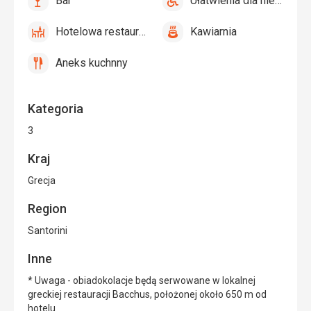
Bar
Ułatwienia dla niepełnosprawnych
tak
Bar
tak
Ułatwienia
dla
Hotelowa restauracja
Kawiarnia
niepełnosprawnych
tak
Hotelowa
tak
Kawiarnia
restauracja
Aneks kuchnny
tak
Aneks
kuchnny
Kategoria
3
Kraj
Grecja
Region
Santorini
Inne
* Uwaga - obiadokolacje będą serwowane w lokalnej
greckiej restauracji Bacchus, położonej około 650 m od
hotelu