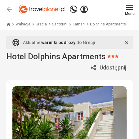
Zadzwoń
Zaloguj
Wstecz
+48
Menu
się
Travelplanet.pl
71
771
Wakacje
Grecja
Santorini
Kamari
Dolphins Apartments
76
70
Zamk
Aktualne
warunki podróży
do Grecji
Hotel Dolphins Apartments
Ocena:
3/5
Udostępnij