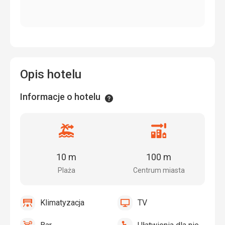
Opis hotelu
Informacje o hotelu
Informacje
Odległość
Odległość
od
od
plaży
centrum
10 m
100 m
miasta
Plaża
Centrum miasta
Klimatyzacja
TV
tak
Klimatyzacja
tak
TV