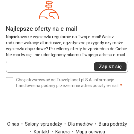
Najlepsze oferty na e-mail
Najciekawsze wycieczki regularnie na Twój e-mail! Wolisz
rodzinne wakacje all inclusive, egzotyczne przygody czy może
wycieczki objazdowe? Prześlemy oferty bezpośrednio do Ciebie.
Nie martw się - nie udostępnimy nikomu Twojego adresu e-mail.
Wprowadź
Zapisz się
swój
e-
Chcę otrzymywać od Travelplanet.pl S.A. informacje
mail
(wym
handlowe na podany przeze mnie adres poczty e-mail.
*
(wymagane)
*
O nas
Salony sprzedaży
Dla mediów
Biura podróży
Kontakt
Kariera
Mapa serwisu