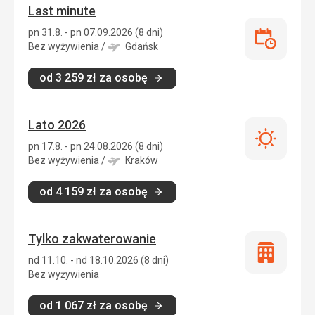
Last minute
pn 31.8. - pn 07.09.2026 (8 dni)
Last
Bez wyżywienia
/
Gdańsk
minute
od
3 259
zł
za osobę
Lato 2026
Lato
pn 17.8. - pn 24.08.2026 (8 dni)
2026
Bez wyżywienia
/
Kraków
od
4 159
zł
za osobę
Tylko zakwaterowanie
Tylko
nd 11.10. - nd 18.10.2026 (8 dni)
zakwatero
Bez wyżywienia
od
1 067
zł
za osobę