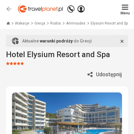
Zadzwoń
Zaloguj
Wstecz
+48
Menu
się
Travelplanet.pl
71
771
Wakacje
Grecja
Rodos
Ammoudes
Elysium Resort and Spa
76
70
Zamk
Aktualne
warunki podróży
do Grecji
Hotel Elysium Resort and Spa
Ocena:
5/5
Udostępnij