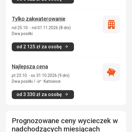
Tylko zakwaterowanie
Tylko
nd 25.10. - nd 01.11.2026 (8 dni)
zakwatero
Dwa posiłki
od
2 125
zł
za osobę
Najlepsza cena
Najlepsza
pt 23.10. - so 31.10.2026 (9 dni)
cena
Dwa posiłki
/
Katowice
od
3 330
zł
za osobę
Prognozowane ceny wycieczek w
nadchodzących miesiącach