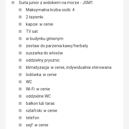
Suita junior z widokiem na morze - JSM1
Maksymalna liczba osób: 4
2 łazienki
kapcie: w cenie
TV sat.
w budynku głównym
zestaw do parzenia kawy/herbaty
suszarka do włosów
oddzielny prysznic
klimatyzacja: w cenie, indywidualnie sterowana
lodówka: w cenie
WC
Wi-Fi: w cenie
oddzielne WC
balkon lub taras
szlafroki: w cenie
telefon
sejf: w cenie