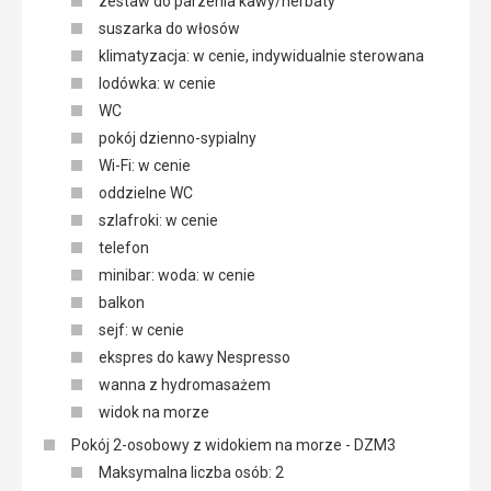
zestaw do parzenia kawy/herbaty
suszarka do włosów
klimatyzacja: w cenie, indywidualnie sterowana
lodówka: w cenie
WC
pokój dzienno-sypialny
Wi-Fi: w cenie
oddzielne WC
szlafroki: w cenie
telefon
minibar: woda: w cenie
balkon
sejf: w cenie
ekspres do kawy Nespresso
wanna z hydromasażem
widok na morze
Pokój 2-osobowy z widokiem na morze - DZM3
Maksymalna liczba osób: 2