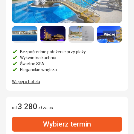
Więcej
Bezpośrednie położenie przy plaży
Wykwintna kuchnia
Świetne SPA
Eleganckie wnętrza
Więcej o hotelu
3 280
od
zł
za os.
Wybierz termin