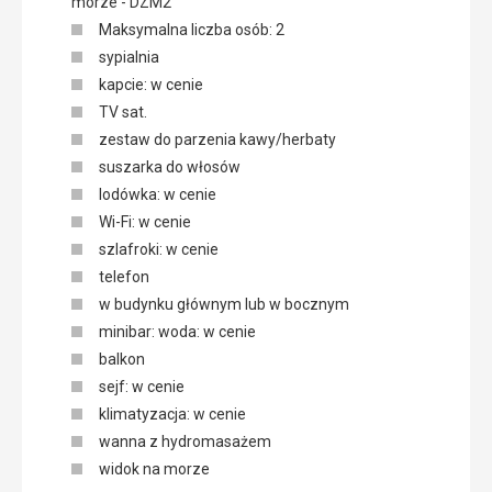
morze - DZM2
Maksymalna liczba osób: 2
sypialnia
kapcie: w cenie
TV sat.
zestaw do parzenia kawy/herbaty
suszarka do włosów
lodówka: w cenie
Wi-Fi: w cenie
szlafroki: w cenie
telefon
w budynku głównym lub w bocznym
minibar: woda: w cenie
balkon
sejf: w cenie
klimatyzacja: w cenie
wanna z hydromasażem
widok na morze