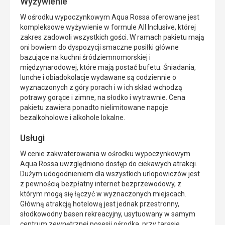
Wyżywienie
W ośrodku wypoczynkowym Aqua Rossa oferowane jest
kompleksowe wyżywienie w formule All Inclusive, której
zakres zadowoli wszystkich gości. W ramach pakietu mają
oni bowiem do dyspozycji smaczne posiłki główne
bazujące na kuchni śródziemnomorskiej i
międzynarodowej, które mają postać bufetu. Śniadania,
lunche i obiadokolacje wydawane są codziennie o
wyznaczonych z góry porach i w ich skład wchodzą
potrawy gorące i zimne, na słodko i wytrawnie. Cena
pakietu zawiera ponadto nielimitowane napoje
bezalkoholowe i alkohole lokalne.
Usługi
W cenie zakwaterowania w ośrodku wypoczynkowym
Aqua Rossa uwzględniono dostęp do ciekawych atrakcji.
Dużym udogodnieniem dla wszystkich urlopowiczów jest
z pewnością bezpłatny internet bezprzewodowy, z
którym mogą się łączyć w wyznaczonych miejscach.
Główną atrakcją hotelową jest jednak przestronny,
słodkowodny basen rekreacyjny, usytuowany w samym
centrum zewnętrznej posesji ośrodka, przy tarasie