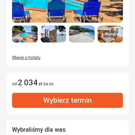
Więcej
Więcej o hotelu
2 034
od
zł
za os.
Wybierz termin
Wybraliśmy dla was