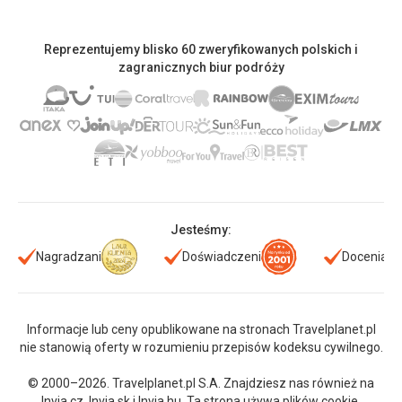
Reprezentujemy blisko 60 zweryfikowanych polskich i
zagranicznych biur podróży
Jesteśmy:
Nagradzani
Doświadczeni
Doceniani
Informacje lub ceny opublikowane na stronach Travelplanet.pl
nie stanowią oferty w rozumieniu przepisów kodeksu cywilnego.
© 2000–2026. Travelplanet.pl S.A. Znajdziesz nas również na
Invia.cz
,
Invia.sk
i
Invia.hu
. Ta strona używa plików cookie.