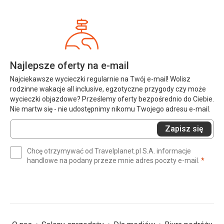
Najlepsze oferty na e-mail
Najciekawsze wycieczki regularnie na Twój e-mail! Wolisz
rodzinne wakacje all inclusive, egzotyczne przygody czy może
wycieczki objazdowe? Prześlemy oferty bezpośrednio do Ciebie.
Nie martw się - nie udostępnimy nikomu Twojego adresu e-mail.
Wprowadź
Zapisz się
swój
e-
Chcę otrzymywać od Travelplanet.pl S.A. informacje
mail
(wym
handlowe na podany przeze mnie adres poczty e-mail.
*
(wymagane)
*