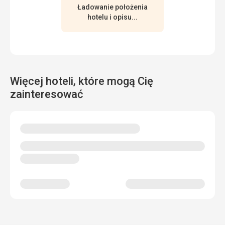
dwutygodniowym. Najgorszy jest jednak hałas z baru
Ładowanie położenia
znajdującego się na terenie hotelu, Muzyka i imprezy
hotelu i opisu...
trwają codziennie do 3-4 nad ranem, brak możliwości
wypoczynku. Większość pokoi nie posiada balkonu i nie ma
gdzie wysuszyć ręczników
Usługi
Bar z basenem, o długiej także leżaki na plaży , która jest
położona tuż obok, czynny od rana do świtu następnego
Więcej hoteli, które mogą Cię
dnia. Fajna rzecz dla osób, które nie mieszkają w hotelu
zainteresować
tylko przychodzą na plażę, basen i do baru