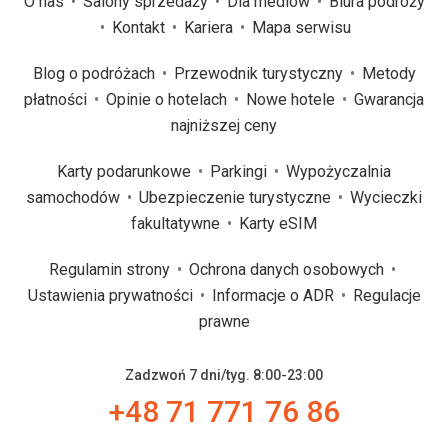
O nas
Salony sprzedaży
Dla mediów
Biura podróży
Kontakt
Kariera
Mapa serwisu
Blog o podróżach
Przewodnik turystyczny
Metody
płatności
Opinie o hotelach
Nowe hotele
Gwarancja
najniższej ceny
Karty podarunkowe
Parkingi
Wypożyczalnia
samochodów
Ubezpieczenie turystyczne
Wycieczki
fakultatywne
Karty eSIM
Regulamin strony
Ochrona danych osobowych
Ustawienia prywatności
Informacje o ADR
Regulacje
prawne
Zadzwoń 7 dni/tyg. 8:00-23:00
+48 71 771 76 86