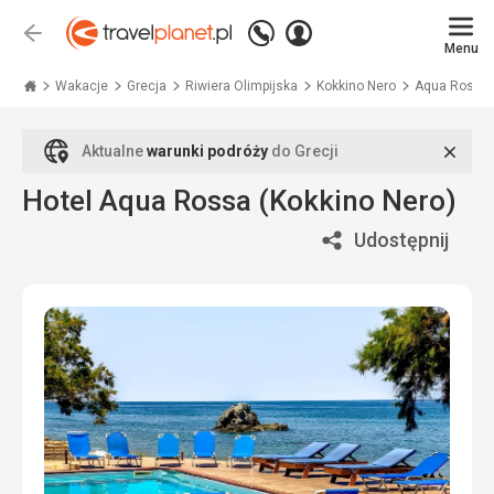
Zadzwoń
Zaloguj
Wstecz
+48
Menu
się
Travelplanet.pl
71
771
Wakacje
Grecja
Riwiera Olimpijska
Kokkino Nero
Aqua Rossa (
76
70
Zamk
Aktualne
warunki podróży
do Grecji
Hotel Aqua Rossa (Kokkino Nero)
Udostępnij