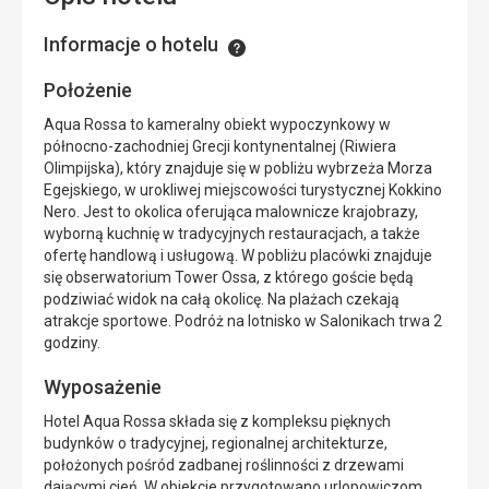
Informacje o hotelu
Informacje
Położenie
Aqua Rossa to kameralny obiekt wypoczynkowy w
północno-zachodniej Grecji kontynentalnej (Riwiera
Olimpijska), który znajduje się w pobliżu wybrzeża Morza
Egejskiego, w urokliwej miejscowości turystycznej Kokkino
Nero. Jest to okolica oferująca malownicze krajobrazy,
wyborną kuchnię w tradycyjnych restauracjach, a także
ofertę handlową i usługową. W pobliżu placówki znajduje
się obserwatorium Tower Ossa, z którego goście będą
podziwiać widok na całą okolicę. Na plażach czekają
atrakcje sportowe. Podróż na lotnisko w Salonikach trwa 2
godziny.
Wyposażenie
Hotel Aqua Rossa składa się z kompleksu pięknych
budynków o tradycyjnej, regionalnej architekturze,
położonych pośród zadbanej roślinności z drzewami
dającymi cień. W obiekcie przygotowano urlopowiczom