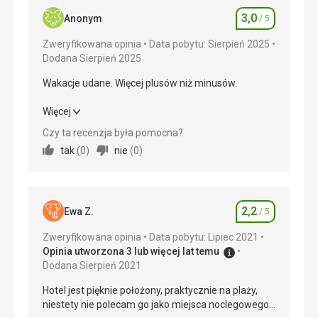
3,0
Anonym
/ 5
Ocena
Zweryfikowana opinia
Data pobytu: Sierpień 2025
Dodana Sierpień 2025
Wakacje udane. Więcej plusów niż minusów.
Wakacje udane. Więcej plusów niż minusów.
Więcej
Czy ta recenzja była pomocna?
Wyżywienie
4,0
/ 5
tak
(
0
)
nie
(
0
)
Zakwaterowanie
2,0
/ 5
Okolica
3,0
/ 5
2,2
Ewa Z.
/ 5
Ocena
Usługi
3,0
/ 5
Zweryfikowana opinia
Data pobytu: Lipiec 2021
Opinia utworzona 3 lub więcej lat temu
Cena
2,0
/ 5
Dodana Sierpień 2021
Hotel jest pięknie położony, praktycznie na plaży,
Plaża
niestety nie polecam go jako miejsca noclegowego.
Plaża 20 metrów od pokoju. Kamienista. Trzeba