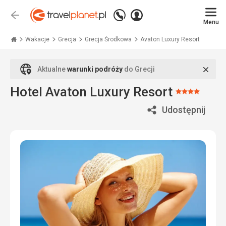
Zadzwoń
Zaloguj
Wstecz
+48
Menu
się
Travelplanet.pl
71
771
Wakacje
Grecja
Grecja Środkowa
Avaton Luxury Resort
76
70
Zamk
Aktualne
warunki podróży
do Grecji
Hotel Avaton Luxury Resort
Ocena:
4/5
Udostępnij