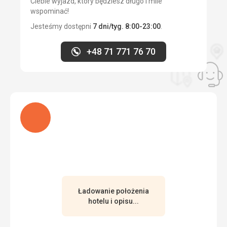
Ciebie wyjazd, który będziesz długo i mile
wspominać!
Jesteśmy dostępni
7 dni/tyg. 8:00-23:00
.
+48 71 771 76 70
Ładuję
Ładowanie położenia
hotelu i opisu...