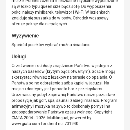
morze. Pomieszczenia mieszkalne i sypialne wyposażone
są w łóżko typu queen size bądź sofę. Do wyposażenia
pokoi należy minibarek, telewizor i Wi-Fi. W łazienkach
znajduje się suszarka do włosów. Ośrodek wczasowy
oferuje pokoje dla niepalących.
Wyżywienie
Spośród posiłków wybrać można śniadanie.
Usługi
Orzeźwienie i ochłodę znajdziecie Państwo w jednym z
naszych basenów (krytym bądź otwartym). Goście mogą
skorzystać również z leżaków na tarasie do opalania. O
Państwa pełne odprężenie zadba kąpiel w jacuzzi. Na
miejscu dostępny jest ponadto bar z przekąskami.
Urozmaicony pobyt zapewnią Państwu nasze pozostałe
propozycje jak golf, spa, sauna i zabiegi masażu. Program
animacyjny i muzyka na żywo to doskonały pomysł na
zagospodarowanie Państwa czasu wolnego. Copyright
GIATA 2004 - 2026. Multilingual, powered by
www.giata.com for client no. 701940