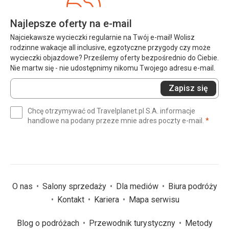
Najlepsze oferty na e-mail
Najciekawsze wycieczki regularnie na Twój e-mail! Wolisz
rodzinne wakacje all inclusive, egzotyczne przygody czy może
wycieczki objazdowe? Prześlemy oferty bezpośrednio do Ciebie.
Nie martw się - nie udostępnimy nikomu Twojego adresu e-mail.
Wprowadź
Zapisz się
swój
e-
Chcę otrzymywać od Travelplanet.pl S.A. informacje
mail
(wym
handlowe na podany przeze mnie adres poczty e-mail.
*
(wymagane)
*
O nas
Salony sprzedaży
Dla mediów
Biura podróży
Kontakt
Kariera
Mapa serwisu
Blog o podróżach
Przewodnik turystyczny
Metody