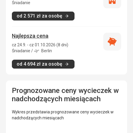
Tylko
Śniadanie
zakwatero
od
2 571
zł
za osobę
Najlepsza cena
Najlepsza
cz 24.9. - cz 01.10.2026 (8 dni)
cena
Śniadanie
/
Berlin
od
4 694
zł
za osobę
Prognozowane ceny wycieczek w
nadchodzących miesiącach
Wykres przedstawia prognozowane ceny wycieczek w
nadchodzących miesiącach