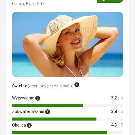
Ocena
Grecja, Evia, Pefki
4/5
Świetny
(oceniony przez 3 osób)
Wyżywienie
3,2
/ 5
Zakwaterowanie
3,8
/ 5
Okolica
4,3
/ 5