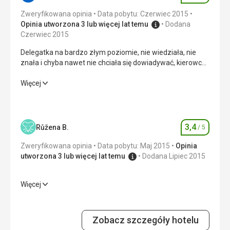
Zweryfikowana opinia
Data pobytu: Czerwiec 2015
Opinia utworzona 3 lub więcej lat temu
Dodana
Czerwiec 2015
Delegatka na bardzo złym poziomie, nie wiedziała, nie
znała i chyba nawet nie chciała się dowiadywać, kierowcy
w autobusie nie byli w stanie nawet powitać ludzi i coś im
powiedzieć!
Delegatka na bardzo złym poziomie, nie wiedziała, nie
Więcej
znała i chyba nawet nie chciała się dowiadywać, kierowcy
w autobusie nie byli w stanie nawet powitać ludzi i coś im
powiedzieć!
3,4
Růžena B.
/ 5
Ocena
Wyżywienie
4,0
/ 5
Zweryfikowana opinia
Data pobytu: Maj 2015
Opinia
Zakwaterowanie
4,0
/ 5
utworzona 3 lub więcej lat temu
Dodana Lipiec 2015
Okolica
2,0
/ 5
Więcej
Zakwaterowanie
2,0
/ 5
Usługi
4,0
/ 5
Okolica
5,0
/ 5
Cena
3,0
/ 5
Zobacz szczegóły hotelu