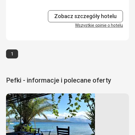
Wyżywienie
4,0
/ 5
Zakwaterowanie
4,0
/ 5
Zobacz szczegóły hotelu
Okolica
Wszystkie opinie o hotelu
4,0
/ 5
Usługi
4,0
/ 5
Cena
4,0
/ 5
Strona
1
Pefki - informacje i polecane oferty