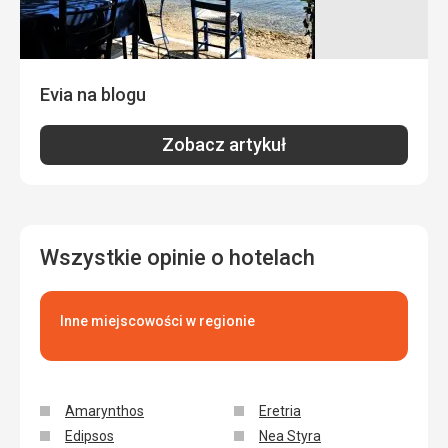
Evia na blogu
Zobacz artykuł
Wszystkie opinie o hotelach
Inne miejscowości w regionie
Amarynthos
Eretria
Edipsos
Nea Styra