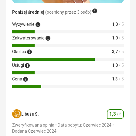
Nikt nie sprzątał, musieliśmy się kłócić o pościel
Poniżej średniej
(oceniony przez 3 osób)
Ta recenzja została automatycznie przetłumaczona za
pomocą Google Translate
Wyżywienie
1,0
/ 5
Zakwaterowanie
1,0
/ 5
Okolica
3,7
/ 5
Usługi
1,0
/ 5
Cena
1,3
/ 5
1,3
Libuše S.
/ 5
Ocena
Zweryfikowana opinia
Data pobytu: Czerwiec 2024
Dodana Czerwiec 2024