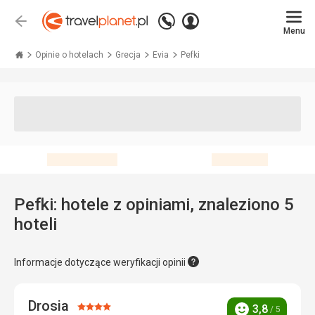
Zadzwoń
Zaloguj
Wstecz
+48 71 771 76 55
Menu
się
Travelplanet.pl
Opinie o hotelach
Grecja
Evia
Pefki
Pefki: hotele z opiniami, znaleziono 5
hoteli
Informacje dotyczące weryfikacji opinii
Drosia
Ocena:
3,8
/ 5