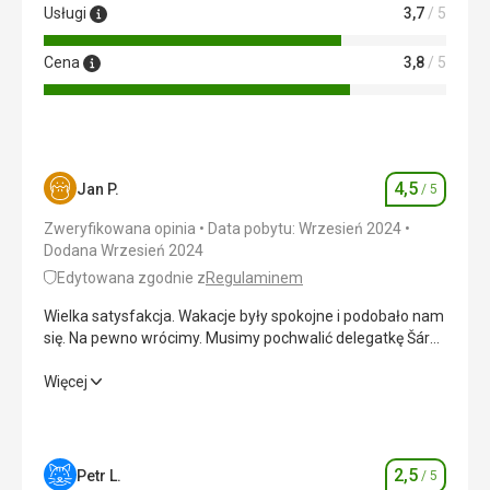
Usługi
3,7
/ 5
Cena
3,8
/ 5
4,5
Jan P.
/ 5
Ocena
Zweryfikowana opinia
Data pobytu: Wrzesień 2024
Dodana Wrzesień 2024
Edytowana zgodnie z
Regulaminem
Wielka satysfakcja. Wakacje były spokojne i podobało nam
się. Na pewno wrócimy. Musimy pochwalić delegatkę Šárkę
z Komitetu Centralnego... za jej wyczerpujące informacje i
chęć.
Wielka satysfakcja. Wakacje były spokojne i podobało nam
Więcej
się. Na pewno wrócimy. Musimy pochwalić delegatkę Šárkę
z Komitetu Centralnego... za jej wyczerpujące informacje i
chęć.
2,5
Petr L.
/ 5
Ocena