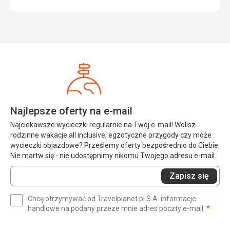
Najlepsze oferty na e-mail
Najciekawsze wycieczki regularnie na Twój e-mail! Wolisz
rodzinne wakacje all inclusive, egzotyczne przygody czy może
wycieczki objazdowe? Prześlemy oferty bezpośrednio do Ciebie.
Nie martw się - nie udostępnimy nikomu Twojego adresu e-mail.
Wprowadź
Zapisz się
swój
e-
Chcę otrzymywać od Travelplanet.pl S.A. informacje
mail
(wym
handlowe na podany przeze mnie adres poczty e-mail.
*
(wymagane)
*