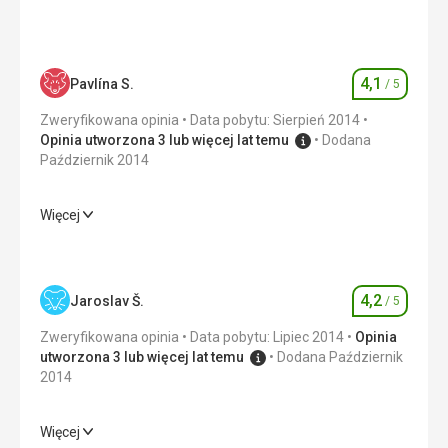
4,1
Pavlína S.
/ 5
Ocena
Zweryfikowana opinia
Data pobytu: Sierpień 2014
Opinia utworzona 3 lub więcej lat temu
Dodana
Październik 2014
Więcej
Wyżywienie
4,0
/ 5
Zakwaterowanie
4,0
/ 5
4,2
Jaroslav Š.
/ 5
Ocena
Okolica
4,0
/ 5
Zweryfikowana opinia
Data pobytu: Lipiec 2014
Opinia
Usługi
4,0
/ 5
utworzona 3 lub więcej lat temu
Dodana Październik
2014
Cena
3,0
/ 5
Więcej