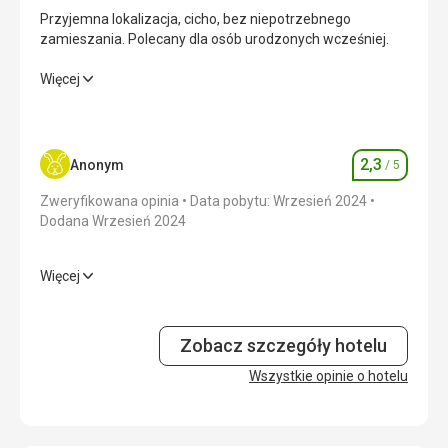
Przyjemna lokalizacja, cicho, bez niepotrzebnego
zamieszania. Polecany dla osób urodzonych wcześniej.
Przyjemna lokalizacja, cicho, bez niepotrzebnego
Więcej
zamieszania. Polecany dla osób urodzonych wcześniej.
Wyżywienie
1,0
/ 5
2,3
Anonym
/ 5
Ocena
Zakwaterowanie
1,0
/ 5
Zweryfikowana opinia
Data pobytu: Wrzesień 2024
Okolica
4,0
/ 5
Dodana Wrzesień 2024
Usługi
1,0
/ 5
Więcej
Zakwaterowanie
2,0
/ 5
Cena
1,0
/ 5
Okolica
3,0
/ 5
Zobacz szczegóły hotelu
Plaża
Usługi
Wszystkie opinie o hotelu
1,0
/ 5
Piękne plaże, piękna woda, czysta, bez błędów, plaże
średniej jakości.
Cena
2,0
/ 5
Wyżywienie