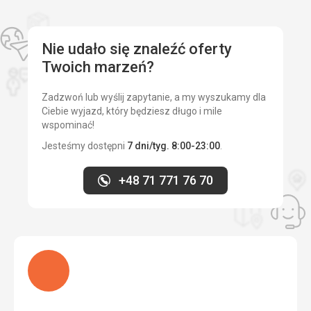
pomocą Google Translate
Cena
5,0
/ 5
Nie udało się znaleźć oferty
Plaża
Twoich marzeń?
Baseny czyste, dostępne, wszystko w porządku. Plaże
zgodnie z opisem, być może zbyt płytkie, bez możliwości
Zadzwoń lub wyślij zapytanie, a my wyszukamy dla
nurkowania.
Ciebie wyjazd, który będziesz długo i mile
Wyżywienie
wspominać!
Wyżywienie było doskonałe, duży wybór, różnorodność,
Jesteśmy dostępni
7 dni/tyg. 8:00-23:00
.
znakomite przygotowanie, uprzejmy personel. Wszystko
w porządku.
+48 71 771 76 70
Zakwaterowanie
Nowe urządzenie, wyposażone, funkcjonalne, wszystko w
porządku.
Usługi
Na recepcjach uprzejmy personel, czasami był problem z
Ładuję
językiem angielskim, gdy trzeba było czekać na personel
mówiący po angielsku.
Ta recenzja została automatycznie przetłumaczona za