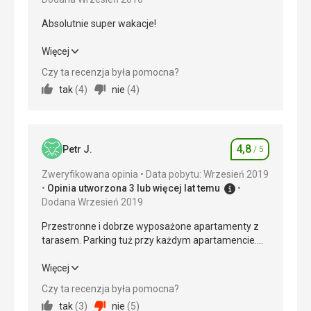
Absolutnie super wakacje!
Absolutnie super wakacje!
Więcej
Czy ta recenzja była pomocna?
Wyżywienie
5,0
/ 5
tak
(
4
)
nie
(
4
)
Zakwaterowanie
5,0
/ 5
Okolica
5,0
/ 5
4,8
Petr J.
/ 5
Ocena
Usługi
5,0
/ 5
Zweryfikowana opinia
Data pobytu: Wrzesień 2019
Opinia utworzona 3 lub więcej lat temu
Cena
5,0
/ 5
Dodana Wrzesień 2019
Przestronne i dobrze wyposażone apartamenty z
Plaża
tarasem. Parking tuż przy każdym apartamencie.
Baseny czyste, dostępne, wszystko w porządku.
Wiata na rowery, wycieczki rowerowe prostopadle
Plaże zgodnie z opisem, być może zbyt płytkie, bez
przez Prowansję są magiczne. Piaszczysta plaża z
Przestronne i dobrze wyposażone apartamenty z
Więcej
możliwości nurkowania.
łagodnym wejściem do wody. Odpowiednia także
tarasem. Parking tuż przy każdym apartamencie.
Czy ta recenzja była pomocna?
Wyżywienie
dla małych dzieci, płytko jest dość daleko. Strefy do
Wiata na rowery, wycieczki rowerowe prostopadle
tak
(
3
)
nie
(
5
)
Wyżywienie było doskonałe, duży wybór,
pływania, łodzie i deski surfingowe oddzielone
przez Prowansję są magiczne. Piaszczysta plaża z