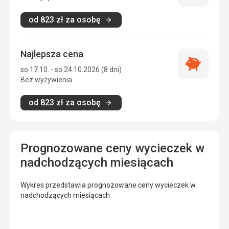
zakwatero
od
823
zł
za osobę
Najlepsza cena
Najlepsza
so 17.10. - so 24.10.2026 (8 dni)
cena
Bez wyżywienia
od
823
zł
za osobę
Prognozowane ceny wycieczek w
nadchodzących miesiącach
Wykres przedstawia prognozowane ceny wycieczek w
nadchodzących miesiącach