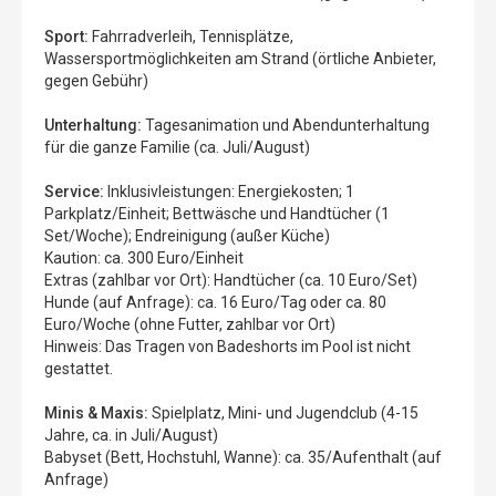
Sport:
Fahrradverleih, Tennisplätze,
Wassersportmöglichkeiten am Strand (örtliche Anbieter,
gegen Gebühr)
Unterhaltung:
Tagesanimation und Abendunterhaltung
für die ganze Familie (ca. Juli/August)
Service:
Inklusivleistungen: Energiekosten; 1
Parkplatz/Einheit; Bettwäsche und Handtücher (1
Set/Woche); Endreinigung (außer Küche)
Kaution: ca. 300 Euro/Einheit
Extras (zahlbar vor Ort): Handtücher (ca. 10 Euro/Set)
Hunde (auf Anfrage): ca. 16 Euro/Tag oder ca. 80
Euro/Woche (ohne Futter, zahlbar vor Ort)
Hinweis: Das Tragen von Badeshorts im Pool ist nicht
gestattet.
Minis & Maxis:
Spielplatz, Mini- und Jugendclub (4-15
Jahre, ca. in Juli/August)
Babyset (Bett, Hochstuhl, Wanne): ca. 35/Aufenthalt (auf
Anfrage)