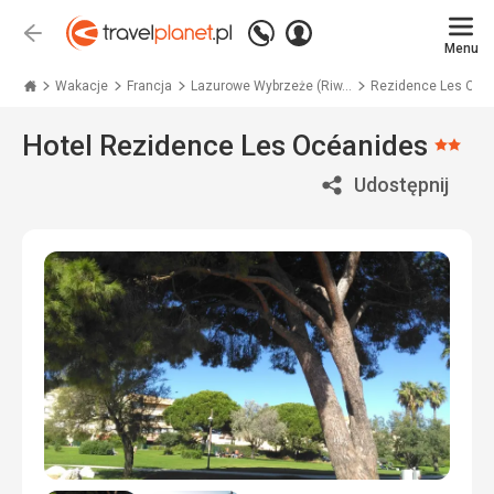
Zadzwoń
Zaloguj
Wstecz
+48
Menu
się
Travelplanet.pl
71
771
Wakacje
Francja
Lazurowe Wybrzeże (Riw...
Rezidence Les Océa
76
70
Hotel Rezidence Les Océanides
Ocen
2/5
Udostępnij