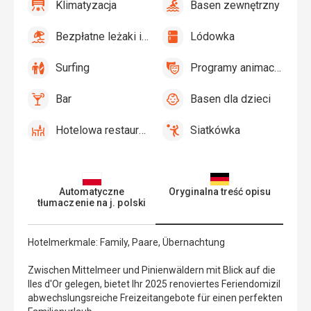
Klimatyzacja
Basen zewnętrzny
tak
Klimatyzacja
tak
Basen
zewnętrzny
Bezpłatne leżaki i parasole przy basenie
Lódowka
tak
Bezpłatne
tak
Lódowka
leżaki
Surfing
Programy animacyjne
i
tak
Surfing
tak
Programy
parasole
animacyjne
Bar
Basen dla dzieci
przy
tak
Bar
tak
Basen
basenie
dla
Hotelowa restauracja
Siatkówka
dzieci
tak
Hotelowa
tak
Siatkówka
restauracja
Automatyczne
Oryginalna treść opisu
tłumaczenie na j. polski
Hotelmerkmale: Family, Paare, Übernachtung
Zwischen Mittelmeer und Pinienwäldern mit Blick auf die
Iles d'Or gelegen, bietet Ihr 2025 renoviertes Feriendomizil
abwechslungsreiche Freizeitangebote für einen perfekten