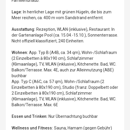
Familienurlaub.
Lage:
In herrlicher Lage mit grünen Hügeln, die bis zum
Meer reichen, ca. 400 m vom Sandstrand entfernt.
Ausstattung:
Rezeption, WLAN (inklusive), Restaurant. In
der Gartenanlage Pool (ca. 15.04.-15.10.), Sonnenterrasse.
Nicht offiziell klassifiziert, 240 Einheiten.
Wohnen:
App. Typ B (A4B, ca. 34 qm), Wohn-/Schlafraum
(2 Einzelbetten à 80x190 cm), Schlafzimmer
(Klimaanlage), TV, WLAN (inklusive), Kitchenette. Bad, WC.
Balkon/Terrasse. Max. 4E, auch zur Alleinnutzung (ABE)
buchbar
App. Typ C (A6C, ca. 57 qm), Wohn-/Schlafraum (2
Einzelbetten à 80x190 cm), Studio (franz. Doppelbett oder
2 Einzelbetten à 80x190 cm), Schlafzimmer
(Klimaanlage), TV, WLAN (inklusive), Kitchenette. Bad, WC.
Balkon/Terrasse. Max. 6E
Essen und Trinken:
Nur Übernachtung buchbar
Wellness und Fitness:
Sauna, Hamam (gegen Gebühr)