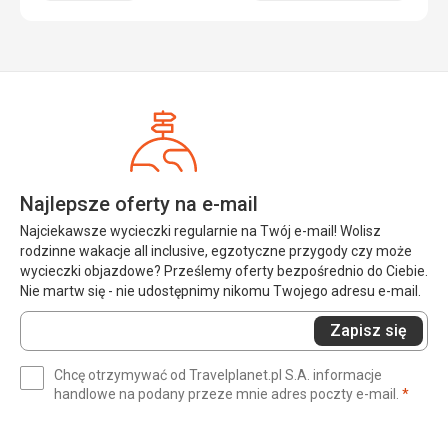
Najlepsze oferty na e-mail
Najciekawsze wycieczki regularnie na Twój e-mail! Wolisz
rodzinne wakacje all inclusive, egzotyczne przygody czy może
wycieczki objazdowe? Prześlemy oferty bezpośrednio do Ciebie.
Nie martw się - nie udostępnimy nikomu Twojego adresu e-mail.
Wprowadź
Zapisz się
swój
e-
Chcę otrzymywać od Travelplanet.pl S.A. informacje
mail
(wym
handlowe na podany przeze mnie adres poczty e-mail.
*
(wymagane)
*