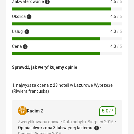
Zakwaterowanie
4,5
/ 5
Okolica
4,5
/ 5
Usługi
4,0
/ 5
Cena
4,0
/ 5
Sprawdź, jak weryfikujemy opinie
1
. najwyższa ocena z
23
hoteli w Lazurowe Wybrzeże
(Riwiera francuska)
5,0
Radim Z.
/ 5
Ocena
Zweryfikowana opinia
Data pobytu: Sierpień 2016
Opinia utworzona 3 lub więcej lat temu
Dodana Wrzesień 2016