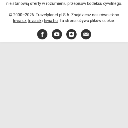
nie stanowią oferty w rozumieniu przepisów kodeksu cywilnego.
© 2000–2026. Travelplanet.pl S.A. Znajdziesz nas również na
Invia.cz
,
Invia.sk
i
Invia.hu
. Ta strona używa plików cookie.
Facebook
YouTube
Instagram
E-
mail