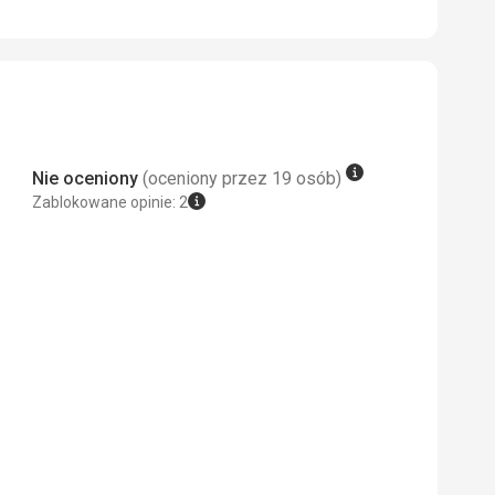
a wody pitnej w niektóre dni dopływ
 Google Translate
Nie oceniony
(oceniony przez 19 osób)
Zablokowane opinie: 2