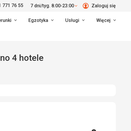
 771 76 55
7 dni/tyg. 8:00-23:00
Zaloguj się
erunki
Egzotyka
Usługi
Więcej
ono 4 hotele