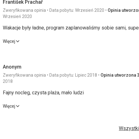
František Prachař
Zweryfikowana opinia
Data pobytu: Wrzesień 2020
Opinia utworzon
Wrzesień 2020
Wakacje były ładne, program zaplanowaliśmy sobie sami, super
Wakacje były ładne, program zaplanowaliśmy sobie sami, super
Więcej
Zakwaterowanie
1,0
/ 5
Usługi
Anonym
Okolica
5,0
/ 5
Cena
Zweryfikowana opinia
Data pobytu: Lipiec 2018
Opinia utworzona 3
2018
Plaża
Fajny nocleg, czysta plaża, mało ludzi
Plaża super, czysta, blisko apartamenty.
Wyżywienie
Fajny nocleg, czysta plaża, mało ludzi
Więcej
Nie mieli
Wyżywienie
5,0
/ 5
Usługi
Zakwaterowanie
Wszystki
Było zadeklarowane, że w wyposażeniu pokoju będzie czajnik 
Zakwaterowanie
5,0
/ 5
Cena
pokoju nie było. Ze względu na niedzielny przyjazd nie było te