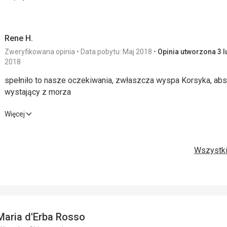
Zakwaterowanie
5,0
/ 5
Usługi
Rene H.
Okolica
5,0
/ 5
Cena
Zweryfikowana opinia
Data pobytu: Maj 2018
Opinia utworzona 3 l
2018
Plaża
spełniło to nasze oczekiwania, zwłaszcza wyspa Korsyka, abs
Zadowolenie
wystający z morza
Wyżywienie
Własne wyżywienie - zadowolenie
spełniło to nasze oczekiwania, zwłaszcza wyspa Korsyka, abs
Więcej
wystający z morza
Zakwaterowanie
Zadowolenie
Wyżywienie
5,0
/ 5
Usługi
Wszystki
Usługi
Zadowolenie
Zakwaterowanie
5,0
/ 5
Cena
Ta recenzja została automatycznie przetłumaczona za pomocą
Okolica
5,0
/ 5
 Maria d'Erba Rosso
Plaża