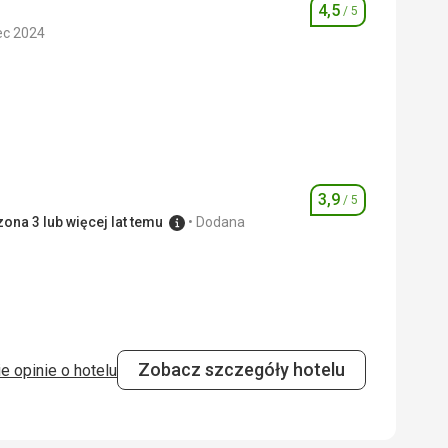
4,5
/ 5
Ocena
ec 2024
4,0
/ 5
4,0
/ 5
3,9
/ 5
Ocena
ona 3 lub więcej lat temu
Dodana
3,0
/ 5
4,0
/ 5
Zobacz szczegóły hotelu
e opinie o hotelu