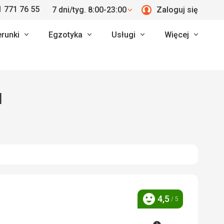
 771 76 55
7 dni/tyg. 8:00-23:00
Zaloguj się
erunki
Egzotyka
Usługi
Więcej
l
4,5
/ 5
Ocena