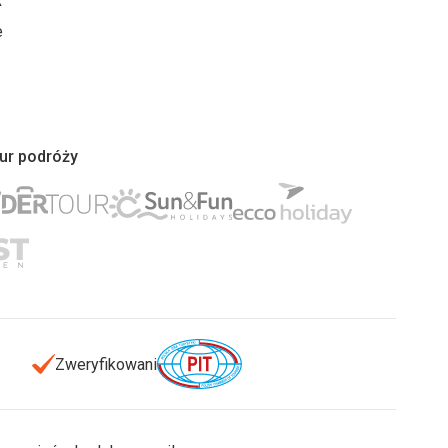
R
e
iur podróży
Zweryfikowani