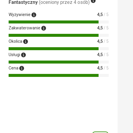
Fantastyczny
(oceniony przez 4 osób)
Wyżywienie
4,5
/ 5
Zakwaterowanie
4,5
/ 5
Okolica
4,5
/ 5
Usługi
4,5
/ 5
Cena
4,5
/ 5