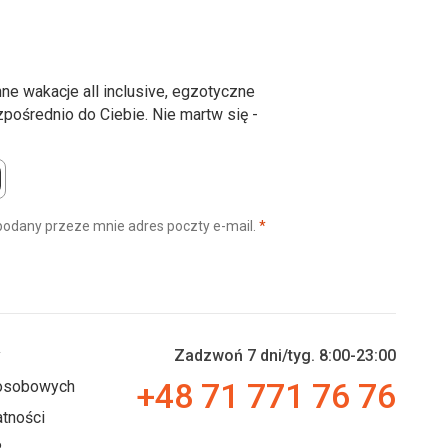
ne wakacje all inclusive, egzotyczne
ośrednio do Ciebie. Nie martw się -
(wymagane)
podany przeze mnie adres poczty e-mail.
*
y
Zadzwoń 7 dni/tyg. 8:00-23:00
+48 71 771 76 76
 osobowych
tności