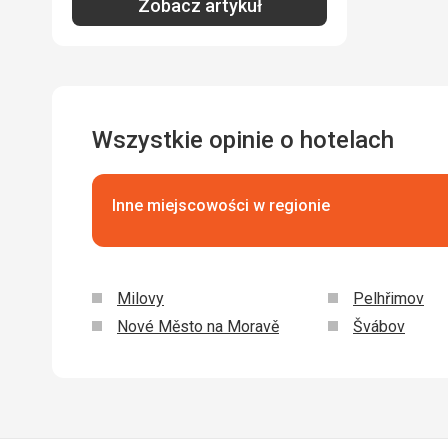
Zobacz artykuł
Wszystkie opinie o hotelach
Inne miejscowości w regionie
Milovy
Pelhřimov
Nové Město na Moravě
Švábov