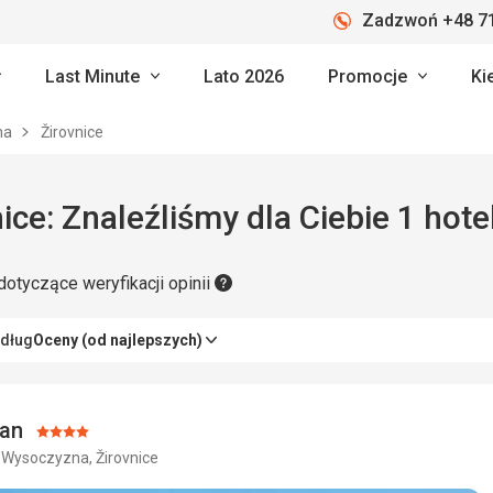
Zadzwoń +48 71
Last Minute
Lato 2026
Promocje
Ki
na
Žirovnice
ice: Znaleźliśmy dla Ciebie 1 hote
dotyczące weryfikacji opinii
edług
Oceny (od najlepszych)
ban
Ocena:
 Wysoczyzna, Žirovnice
4/5