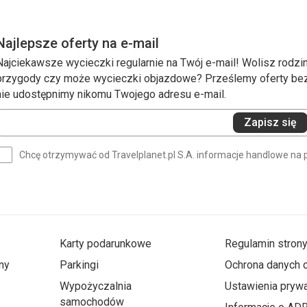
Najlepsze oferty na e-mail
Najciekawsze wycieczki regularnie na Twój e-mail! Wolisz rodzin
przygody czy może wycieczki objazdowe? Prześlemy oferty bezp
nie udostępnimy nikomu Twojego adresu e-mail.
Wprowadź
Zapisz się
swój
e-
Chcę otrzymywać od Travelplanet.pl S.A. informacje handlowe na 
mail
(wymagane)
Karty podarunkowe
Regulamin stron
ny
Parkingi
Ochrona danych
Wypożyczalnia
Ustawienia prywa
samochodów