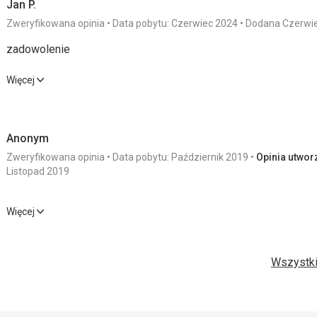
Jan P.
Zweryfikowana opinia
Data pobytu: Czerwiec 2024
Dodana Czerwi
zadowolenie
zadowolenie
Więcej
Wyżywienie
4,0
/ 5
Usługi
Anonym
Zakwaterowanie
4,0
/ 5
Cena
Zweryfikowana opinia
Data pobytu: Październik 2019
Opinia utworz
Okolica
4,0
/ 5
Listopad 2019
Wyżywienie
Więcej
Wyżywienie
3,0
/ 5
Usługi
bardzo dobra jakość
Zakwaterowanie
Zakwaterowanie
4,0
/ 5
Cena
Wszystki
odpowiadało idei
Okolica
4,0
/ 5
Usługi
zadowolenie z usług