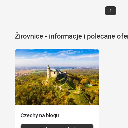
Strona
1
Žirovnice - informacje i polecane ofe
Czechy na blogu