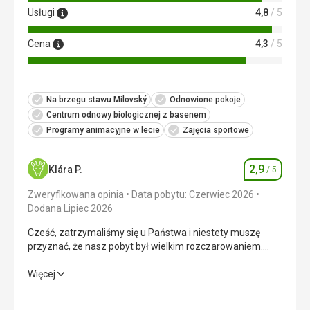
Usługi
4,8
/ 5
Cena
4,3
/ 5
Na brzegu stawu Milovský
Odnowione pokoje
Centrum odnowy biologicznej z basenem
Programy animacyjne w lecie
Zajęcia sportowe
2,9
Klára P.
/ 5
Ocena
Zweryfikowana opinia
Data pobytu: Czerwiec 2026
Dodana Lipiec 2026
Cześć, zatrzymaliśmy się u Państwa i niestety muszę
przyznać, że nasz pobyt był wielkim rozczarowaniem.
Zaraz po przyjeździe byliśmy zaskoczeni, że goście
muszą dodatkowo płacić za parking. Za cenę pobytu
Cześć, zatrzymaliśmy się u Państwa i niestety muszę
Więcej
spodziewaliśmy się, że parking będzie wliczony w cenę.
przyznać, że nasz pobyt był wielkim rozczarowaniem.
Kolejnym problemem było sprzątanie pokoju. Czekaliśmy
Zaraz po przyjeździe byliśmy zaskoczeni, że goście