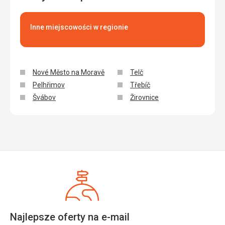
Inne miejscowości w regionie
Nové Město na Moravě
Telč
Pelhřimov
Třebíč
Švábov
Žirovnice
Najlepsze oferty na e-mail