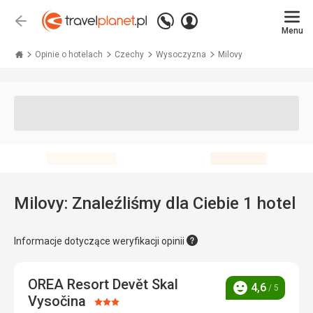
Zadzwoń
Zaloguj
Wstecz
+48 71 771 76 55
Menu
się
Travelplanet.pl
Opinie o hotelach
Czechy
Wysoczyzna
Milovy
Milovy: Znaleźliśmy dla Ciebie 1 hotel
Informacje dotyczące weryfikacji opinii
OREA Resort Devět Skal
4,6
/ 5
Ocena
Vysočina
Ocena: