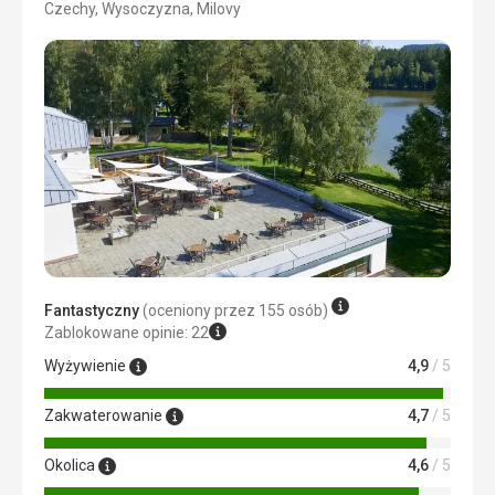
Czechy, Wysoczyzna, Milovy
3/5
Fantastyczny
(oceniony przez 155 osób)
Zablokowane opinie: 22
Wyżywienie
4,9
/ 5
Zakwaterowanie
4,7
/ 5
Okolica
4,6
/ 5